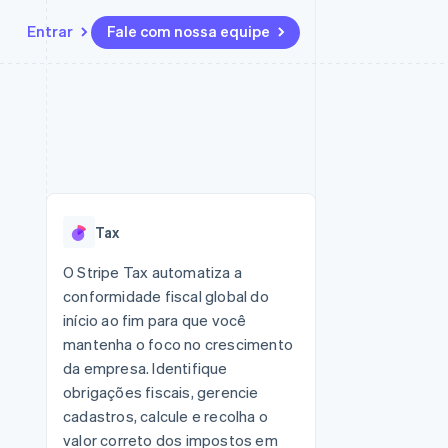
Entrar
Fale com nossa equipe
Recursos
Ecossistema
Contato
 marketplaces
Mais
Integrações de aplicativos
Parceiros
Fale com a equipe de vendas
Product roadmap
sões
Exemplos de códigos
Stripe App Marketplace
Seja um parceiro
Veja o que está chegando
ara plataformas
Blog de desenvolvedores
 platforms
zer
Status da API
Radar
ceiros
Prevenção de fraudes
Tax
Atlas
ativos
 e virtuais
Incorporação de startups
O Stripe Tax automatiza a
conformidade fiscal global do
Climate
Remoção de carbono
início ao fim para que você
mantenha o foco no crescimento
Identity
Verificação de identidade
da empresa. Identifique
obrigações fiscais, gerencie
cadastros, calcule e recolha o
valor correto dos impostos em