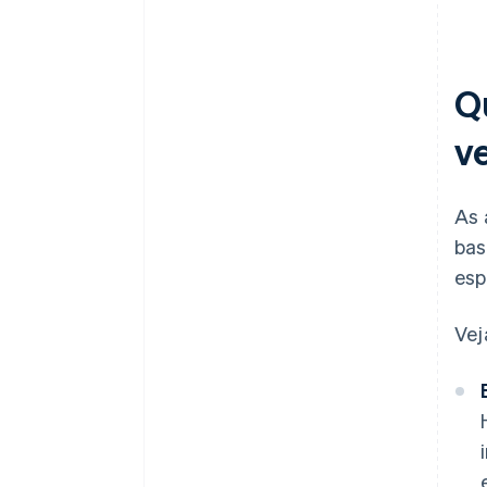
Q
v
As 
bas
esp
Vej