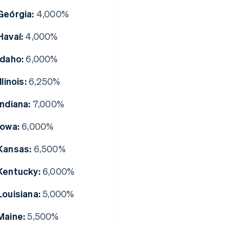
Geórgia:
4,000%
Havaí:
4,000%
Idaho:
6,000%
Illinois:
6,250%
Indiana:
7,000%
Iowa:
6,000%
Kansas:
6,500%
Kentucky:
6,000%
Louisiana:
5,000%
Maine:
5,500%