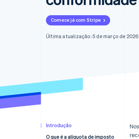
Authorization Boost
Otimizações de aceitação
Link
Checkout acelerado
Comece já com Stripe
Financial Connections
Dados de contas vinculadas
Última atualização: 5 de março de 2026
Introdução
Nos
rec
O que é a alíquota de imposto