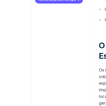
O
E
Os 
sob
esp
imp
loc
ger