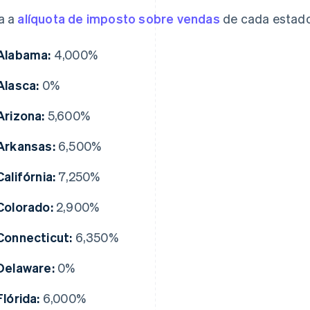
a a
alíquota de imposto sobre vendas
de cada estado
Alabama:
4,000%
Alasca:
0%
Arizona:
5,600%
Arkansas:
6,500%
Califórnia:
7,250%
Colorado:
2,900%
Connecticut:
6,350%
Delaware:
0%
Flórida:
6,000%