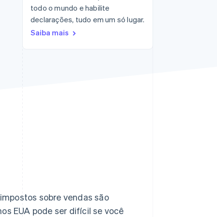
todo o mundo e habilite
declarações, tudo em um só lugar.
Stripe Sessions 2026
Saiba mais
Veja como a Stripe está
construindo a
infraestrutura
econômica da IA.
Assista agora
impostos sobre vendas são
os EUA pode ser difícil se você