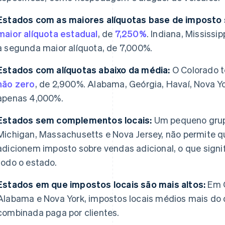
Estados com as maiores alíquotas base de imposto 
maior alíquota estadual
, de
7,250%
. Indiana, Mississ
a segunda maior alíquota, de 7,000%.
Estados com alíquotas abaixo da média:
O Colorado 
não zero
, de 2,900%. Alabama, Geórgia, Havaí, Nova 
apenas 4,000%.
Estados sem complementos locais:
Um pequeno grupo
Michigan, Massachusetts e Nova Jersey, não permite 
adicionem imposto sobre vendas adicional, o que signi
todo o estado.
Estados em que impostos locais são mais altos:
Em O
Alabama e Nova York, impostos locais médios mais do 
combinada paga por clientes.