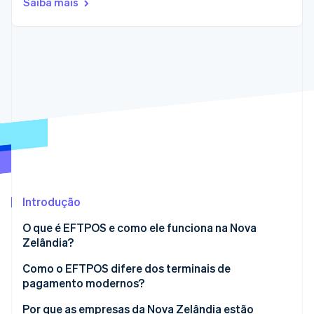
Saiba mais
Veja o que está chegando
Radar
Ecossistema
Prevenção de fraudes
Parceiros
Atlas
Stripe App Marketplace
Incorporação de startups
Climate
Remoção de carbono
Identity
Verificação de identidade
Introdução
O que é EFTPOS e como ele funciona na Nova
Stripe Sessions 2026
Veja como a Stripe está construindo a infraestrutura econ
Zelândia?
Assista agora
Como o EFTPOS difere dos terminais de
pagamento modernos?
Independente vs. conectado por software
Por que as empresas da Nova Zelândia estão