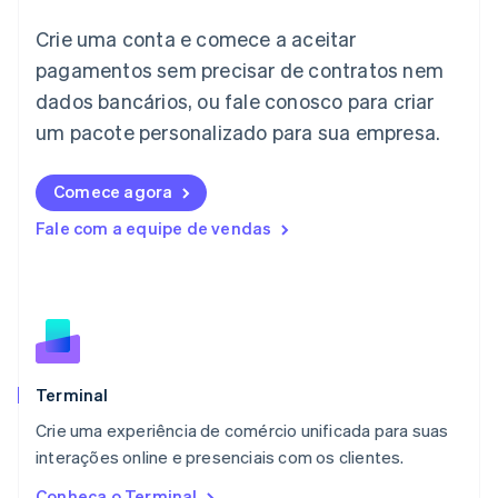
Itália
Crie uma conta e comece a aceitar
Italiano
English
Japão
pagamentos sem precisar de contratos nem
日本語
English
dados bancários, ou fale conosco para criar
Letônia
English
um pacote personalizado para sua empresa.
Liechtenstein
Deutsch
English
Comece agora
Lituânia
English
Fale com a equipe de vendas
Luxemburgo
Français
Deutsch
English
Malásia
English
简体中文
Malta
English
México
Español
English
Terminal
Noruega
Crie uma experiência de comércio unificada para suas
English
interações online e presenciais com os clientes.
Nova Zelândia
English
Conheça o Terminal