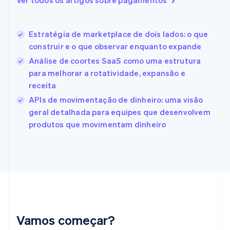
Ver todos os artigos sobre pagamentos
Eslovênia
English
Italiano
Espanha
Estratégia de marketplace de dois lados: o que
Español
English
construir e o que observar enquanto expande
Estados Unidos
English
Español
简体中文
Análise de coortes SaaS como uma estrutura
Estônia
para melhorar a rotatividade, expansão e
English
receita
Finlândia
APIs de movimentação de dinheiro: uma visão
English
Svenska
França
geral detalhada para equipes que desenvolvem
Français
English
produtos que movimentam dinheiro
Gibraltar
English
Grécia
English
Hungria
English
Índia
English
Irlanda
Vamos começar?
English