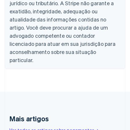
jurídico ou tributário. A Stripe não garante a
Áustria
Deutsch
English
exatidão, integridade, adequação ou
Bélgica
atualidade das informações contidas no
Nederlands
Français
Deutsch
English
Brasil
artigo. Você deve procurar a ajuda de um
Português
English
advogado competente ou contador
Bulgária
licenciado para atuar em sua jurisdição para
English
Canadá
aconselhamento sobre sua situação
English
Français
particular.
China continental
简体中文
English
Chipre
English
Croácia
English
Italiano
Dinamarca
English
Emirados Árabes Unidos
English
Mais artigos
Eslováquia
English