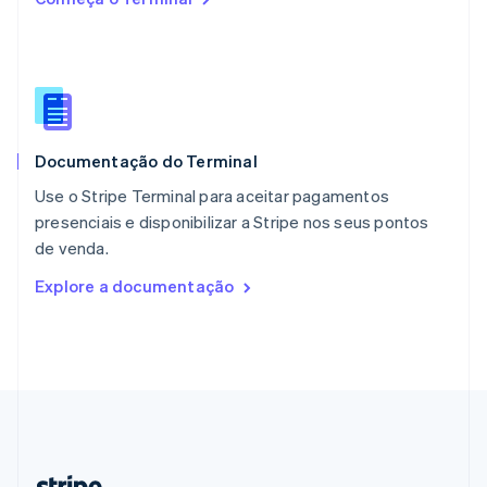
Países Baixos
Nederlands
English
Polônia
English
Portugal
Português
English
RAE de Hong Kong, China
Documentação do Terminal
English
简体中文
Reino Unido
Use o Stripe Terminal para aceitar pagamentos
English
presenciais e disponibilizar a Stripe nos seus pontos
República Tcheca
de venda.
English
Romênia
Explore a documentação
English
Singapura
English
简体中文
Suécia
Svenska
English
Suíça
Deutsch
Français
Italiano
English
Tailândia
ไทย
English