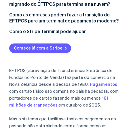
migrando do EFTPOS para terminais na nuvem?
Direcionamento local vs. redes globais de bandeiras
de cartão
O comportamento do cliente já não é mais o mesmo
Como as empresas podem fazer a transição do
EFTPOS para um terminal de pagamento moderno?
O checkout não é mais um processo isolado
Comece pelo seu caso de uso
Como o Stripe Terminal pode ajudar
Sistemas tradicionais têm muitas peças
Escolha uma configuração que escale
As melhorias de segurança se tornaram um fardo
Comece já com a Stripe
Teste antes de desligar
A economia está mudando
Vincule ao resto das suas ferramentas
EFTPOS (abreviação de Transferência Eletrônica de
Fundos no Ponto de Venda) faz parte do comércio na
Nova Zelândia desde a década de 1980.
Pagamentos
com cartão físico são comuns no país há décadas, com
portadores de cartão fazendo mais ou menos
181
milhões de transações
em outubro de 2025.
Mas o sistema que facilitava tanto os pagamentos no
passado não está alinhado com a forma como as