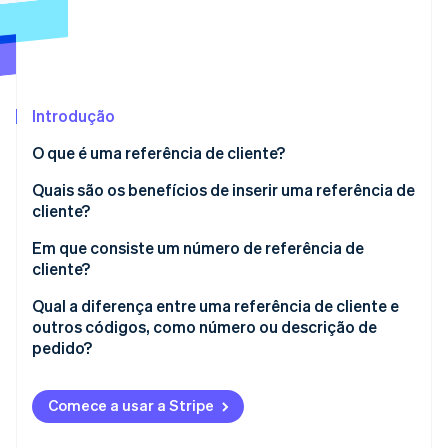
Veja o que está chegando
Radar
Ecossistema
Prevenção de fraudes
Parceiros
Atlas
Stripe App Marketplace
Incorporação de startups
Introdução
Climate
O que é uma referência de cliente?
Remoção de carbono
Quais são os benefícios de inserir uma referência de
Identity
Verificação de identidade
cliente?
Em que consiste um número de referência de
cliente?
Qual a diferença entre uma referência de cliente e
Stripe Sessions 2026
outros códigos, como número ou descrição de
Veja como a Stripe está construindo a infraestrutura econ
pedido?
Assista agora
Comece a usar a Stripe