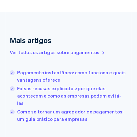
English
Italiano
Dinamarca
English
Emirados Árabes Unidos
English
Eslováquia
Mais artigos
English
Eslovênia
Ver todos os artigos sobre pagamentos
English
Italiano
Espanha
Español
English
Pagamento instantâneo: como funciona e quais
Estados Unidos
vantagens oferece
English
Español
简体中文
Estônia
Falsas recusas explicadas: por que elas
English
acontecem e como as empresas podem evitá-
Finlândia
las
English
Svenska
França
Como se tornar um agregador de pagamentos:
Français
English
um guia prático para empresas
Gibraltar
English
Grécia