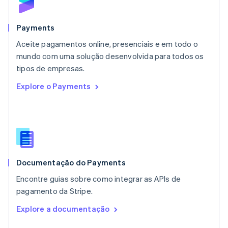
English
México
Español
English
Payments
Noruega
Aceite pagamentos online, presenciais e em todo o
English
mundo com uma solução desenvolvida para todos os
Nova Zelândia
English
tipos de empresas.
Países Baixos
Explore o Payments
Nederlands
English
Polônia
English
Portugal
Português
English
RAE de Hong Kong, China
English
简体中文
Documentação do Payments
Reino Unido
English
Encontre guias sobre como integrar as APIs de
República Tcheca
pagamento da Stripe.
English
Romênia
Explore a documentação
English
Singapura