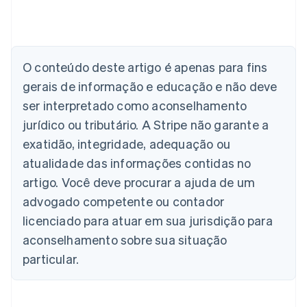
Alemanha
O conteúdo deste artigo é apenas para fins
Deutsch
English
Austrália
gerais de informação e educação e não deve
English
ser interpretado como aconselhamento
Áustria
jurídico ou tributário. A Stripe não garante a
Deutsch
English
Bélgica
exatidão, integridade, adequação ou
Nederlands
Français
Deutsch
English
atualidade das informações contidas no
Brasil
Português
English
artigo. Você deve procurar a ajuda de um
Bulgária
advogado competente ou contador
English
Canadá
licenciado para atuar em sua jurisdição para
English
Français
aconselhamento sobre sua situação
China continental
particular.
简体中文
English
Chipre
English
Croácia