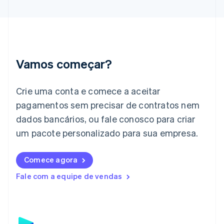
English
Hungria
English
Índia
English
Irlanda
Vamos começar?
English
Itália
Crie uma conta e comece a aceitar
Italiano
English
Japão
pagamentos sem precisar de contratos nem
日本語
English
dados bancários, ou fale conosco para criar
Letônia
English
um pacote personalizado para sua empresa.
Liechtenstein
Deutsch
English
Comece agora
Lituânia
English
Fale com a equipe de vendas
Luxemburgo
Français
Deutsch
English
Malásia
English
简体中文
Malta