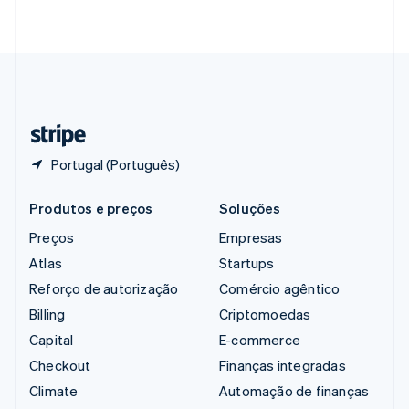
English
简体中文
Suécia
Svenska
English
Suíça
Deutsch
Français
Italiano
English
Tailândia
ไทย
English
Portugal (Português)
Produtos e preços
Soluções
Preços
Empresas
Atlas
Startups
Reforço de autorização
Comércio agêntico
Billing
Criptomoedas
Capital
E-commerce
Checkout
Finanças integradas
Climate
Automação de finanças