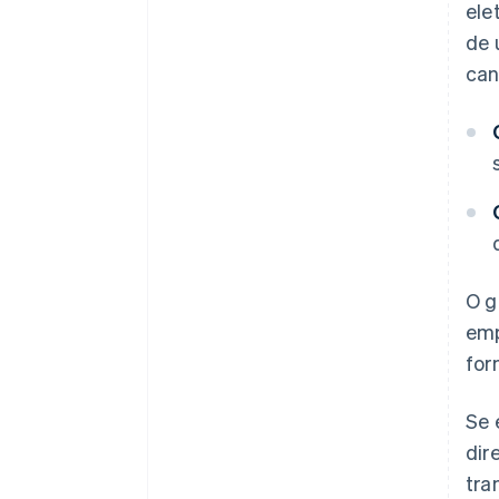
ele
de 
can
O g
emp
for
Se 
dir
tra