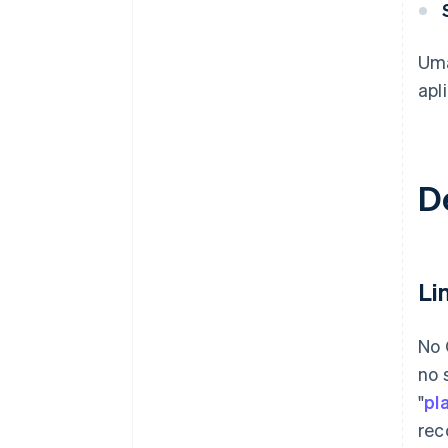
Uma
apl
D
Li
No 
no 
"
pl
rec