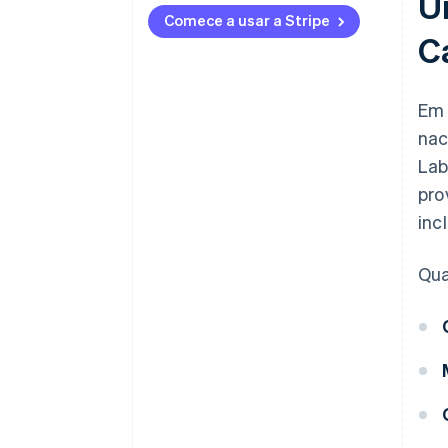
U
Comece a usar a Stripe
Obrigações para declaração
C
fiscal
Em 
nac
Lab
pro
inc
Qua