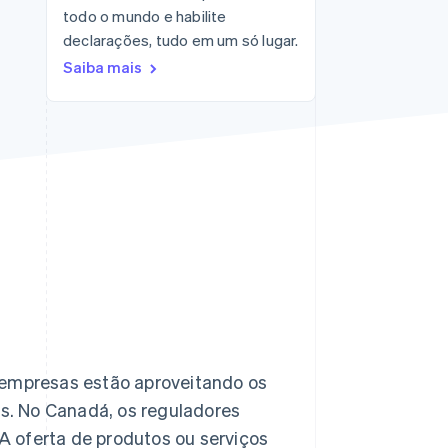
todo o mundo e habilite
declarações, tudo em um só lugar.
Stripe Sessions 2026
Saiba mais
Veja como a Stripe está
construindo a
infraestrutura
econômica da IA.
Assista agora
 empresas estão aproveitando os
is. No Canadá, os reguladores
 A oferta de produtos ou serviços