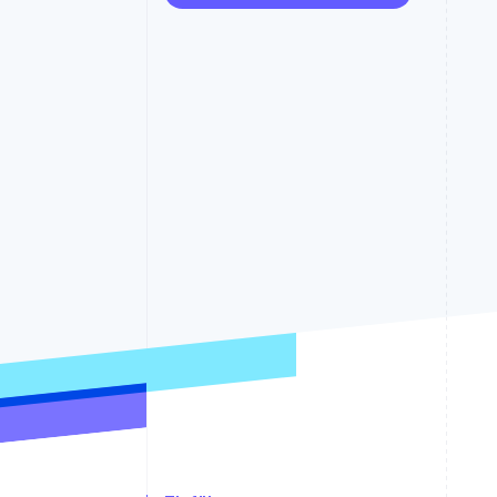
Optimierung der
Datensynchronisier
Autorisierungsraten
Link
Beschleunigter Bezahlvorgang
Financial Connections
Verbundene Finanzdaten