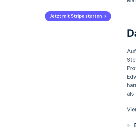
Steuerschuld
Steuerliche Meldepflichten
Jetzt mit Stripe starten
D
Auf
Ste
Pro
Edw
har
als
Vie