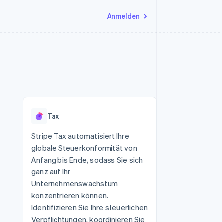
Anmelden
Ressourcen
Ecosystem
Kontakt
nd Marktplätze
Mehr
App-Integrationen
Partner
Sales-Team kontaktieren
Product roadmap
Code-Beispiele
Stripe App-Marktplatz
Partner werden
Ausblick
 Plattformen
Entwickler-Blog
eit
API-Status
Radar
Betrugsprävention
Tax
Atlas
onen
Start-up-Gründung
Stripe Tax automatisiert Ihre
globale Steuerkonformität von
Climate
CO₂-Entnahme
Anfang bis Ende, sodass Sie sich
ganz auf Ihr
Unternehmenswachstum
konzentrieren können.
Identifizieren Sie Ihre steuerlichen
Verpflichtungen, koordinieren Sie