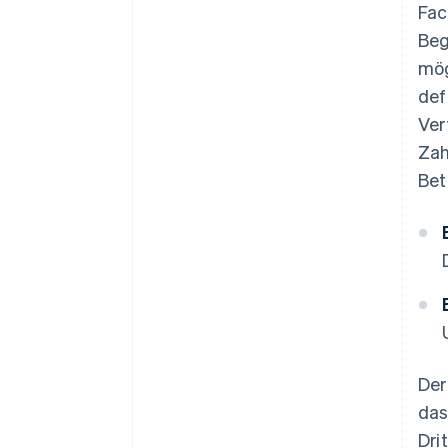
Fac
Beg
mög
def
Ver
Zah
Bet
Der
das
Dri