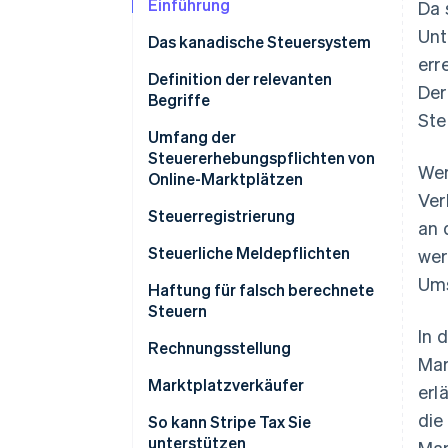
Einführung
Da 
Unt
Das kanadische Steuersystem
err
Definition der relevanten
Der
Begriffe
Ste
Begriffe aus der Gesetzgebung
Umfang der
rund um GST/HST
Steuererhebungspflichten von
Wer
Online-Marktplätzen
Definitionen auf Provinzebene
Ver
GST/HST
Steuerregistrierung
an 
Verkaufssteuer auf
GST/HST
Steuerliche Meldepflichten
wer
Provinzebene
Ums
Verkaufssteuer auf
GST/HST
Haftung für falsch berechnete
Zusätzliche Steuerpflicht für
Provinzebene
Steuern
Verkaufssteuer auf
Online-Marktplätze
In 
Provinzebene
GST/HST
Rechnungsstellung
Mar
Verkaufssteuer auf
GST/HST
Marktplatzverkäufer
erl
Provinzebene
die
Verkaufssteuer auf
Steuerregistrierung
So kann Stripe Tax Sie
Provinzebene
unterstützen
Mar