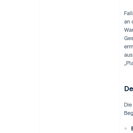
Fal
an 
War
Ges
erm
aus
„Pl
De
Die
Beg