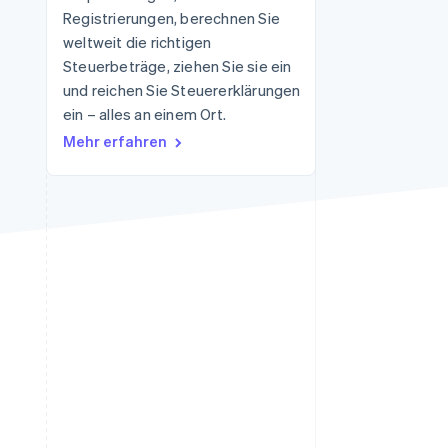
Registrierungen, berechnen Sie
Stripe-Sessions 2026
Erfahren Sie, wie Stripe
weltweit die richtigen
Lösungen für die
Steuerbeträge, ziehen Sie sie ein
Wirtschaftsinfrastruktur
und reichen Sie Steuererklärungen
für KI aufbaut.
Jetzt ansehen
ein – alles an einem Ort.
Mehr erfahren