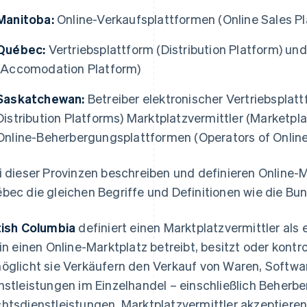
Manitoba:
Online-Verkaufsplattformen (Online Sales Pl
Québec:
Vertriebsplattform (Distribution Platform) u
(Accomodation Platform)
Saskatchewan:
Betreiber elektronischer Vertriebsplatt
Distribution Platforms) Marktplatzvermittler (Marketpla
Online-Beherbergungsplattformen (Operators of Onli
i dieser Provinzen beschreiben und definieren Online-M
bec die gleichen Begriffe und Definitionen wie die 
tish Columbia
definiert einen Marktplatzvermittler als
ein einen Online-Marktplatz betreibt, besitzt oder kontro
öglicht sie Verkäufern den Verkauf von Waren, Softwar
nstleistungen im Einzelhandel – einschließlich Beherbe
htsdienstleistungen. Marktplatzvermittler akzeptiere