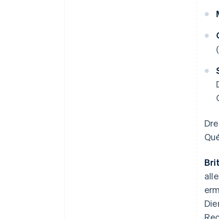
Dre
Qué
Bri
all
erm
Die
Rec