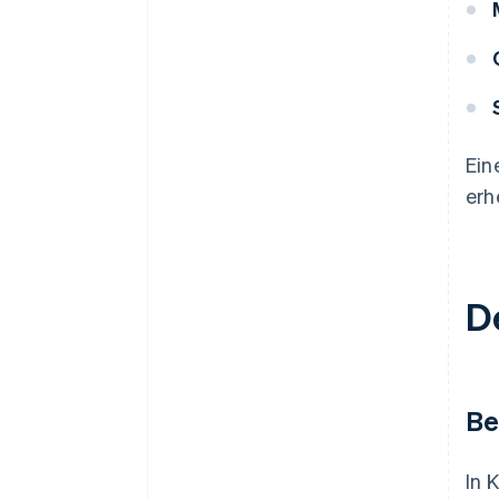
Ein
erh
De
Be
In 