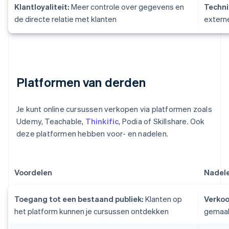
Klantloyaliteit:
Meer controle over gegevens en
Techni
de directe relatie met klanten
extern
Platformen van derden
Je kunt online cursussen verkopen via platformen zoals
Udemy, Teachable,
Thinkific
, Podia of Skillshare. Ook
deze platformen hebben voor- en nadelen.
Voordelen
Nadel
Toegang tot een bestaand publiek:
Klanten op
Verko
het platform kunnen je cursussen ontdekken
gemaak