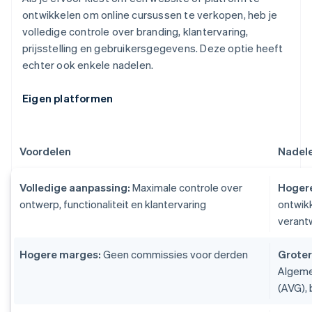
ontwikkelen om online cursussen te verkopen, heb je
volledige controle over branding, klantervaring,
prijsstelling en gebruikersgegevens. Deze optie heeft
echter ook enkele nadelen.
Eigen platformen
Voordelen
Nadel
Volledige aanpassing:
Maximale controle over
Hogere
ontwerp, functionaliteit en klantervaring
ontwikk
verant
Hogere marges:
Geen commissies voor derden
Groter
Algeme
(AVG), 