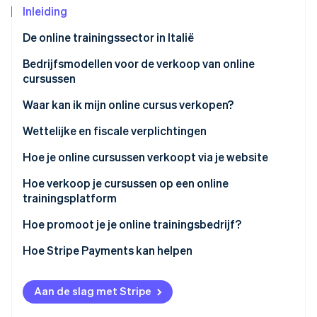
Inleiding
Oprichting van een start-up
Climate
Ecosysteem
De online trainingssector in Italië
CO₂-verwijdering
Bedrijfsmodellen voor de verkoop van online
Partners
Identity
Stripe App Marketplace
cursussen
Online identiteitsverificatie
Waar kan ik mijn online cursus verkopen?
Eigen platform
Wettelijke en fiscale verplichtingen
Platformen van derden
Registratie voor belasting over de toegevoegde
Hoe je online cursussen verkoopt via je website
Stripe Sessions 2026
waarde (btw)
Ontdek hoe Stripe de economische infrastructuu
Aan de slag
Hoe verkoop je cursussen op een online
Nu bekijken
ATECO-code voor online cursussen
trainingsplatform
Kies een contentmanagementsysteem (CMS) of
Algemene voorwaarden voor online verkoop
leermanagementsysteem (LMS)
Hoe promoot je je online trainingsbedrijf?
Privacy en AVG
Kies hosting om hoge prestaties te garanderen
Hoe Stripe Payments kan helpen
Fiscale aspecten en btw
Voeg certificaten, quizzen en
voortgangsregistratie toe
Aan de slag met Stripe
Andere verplichtingen