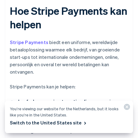
Hoe Stripe Payments kan
helpen
Stripe Payments
biedt een uniforme, wereldwijde
betaaloplossing waarmee elk bedrijf, van groeiende
start-ups tot internationale ondernemingen, online,
persoonlijk en overal ter wereld betalingen kan
ontvangen.
Stripe Payments kan je helpen:
Je afrekenervaring te optimaliseren:
creëer een
probleemloze klantervaring en bespaar duizenden
You’re viewing our website for the Netherlands, but it looks
like you’re in the United States.
technische uren met vooraf gebouwde betaling
Switch to the United States site
UI's, toegang tot 125+ betaalmethoden en Link, een
wallet gebouwd door Stripe.