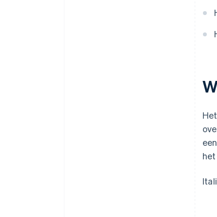
Intrastat-rapportage
Administratie
Boetes
Btw op schaal beheren
Wa
Het
ove
een
het
Ita