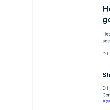
H
g
Het
soc
Dit
St
Dit
Con
B2