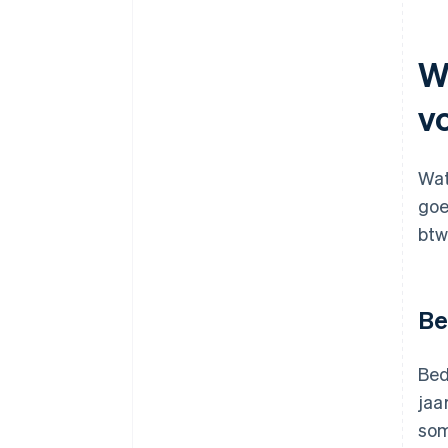
We
v
Wat
goe
btw
Be
Bed
jaa
som