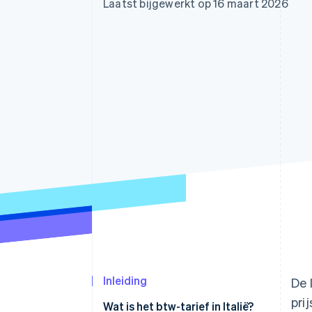
Laatst bijgewerkt op 16 maart 2026
Link
Versneld afrekenen
Financial Connections
Data gekoppelde rekeningen
Inleiding
De 
pri
Wat is het btw-tarief in Italië?