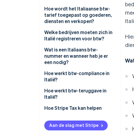
bed
Hoe wordt het Italiaanse btw-
mee
tarief toegepast op goederen,
Ita
diensten en verkopen?
Standaard btw-tarief (22%)
Welke bedrijven moeten zich in
Hie
Italië registreren voor btw?
Verlaagd btw-tarief (10%)
die
Bedrijven gevestigd in Italië
Wat is een Italiaans btw-
Verlaagd btw-tarief (5%)
nummer en wanneer heb je er
Wat
EU-bedrijven die aan Italiaanse
een nodig?
Superverlaagd btw-tarief (4%)
klanten verkopen
Hoe werkt btw-compliance in
Transacties met nultarief en
Niet-EU-bedrijven die aan
Italië?
btw-vrijstelling (0%)
Italiaanse klanten verkopen
Btw-facturatie
Hoe werkt btw-teruggave in
Organisatoren van
Italië?
evenementen en verkopers
Btw-aangiften en deadlines
Hoe Stripe Tax kan helpen
B2B-verkopers zonder
Terugvordering van
verleggingsregeling
voorbelasting
Aan de slag met Stripe
Vrijwillige registratie
Verleggingsregeling