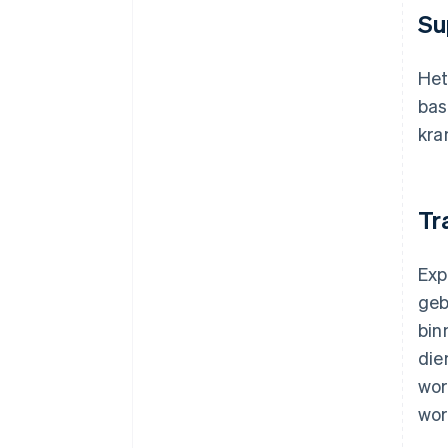
Su
Het
bas
kra
Tr
Exp
geb
bin
die
wor
wor