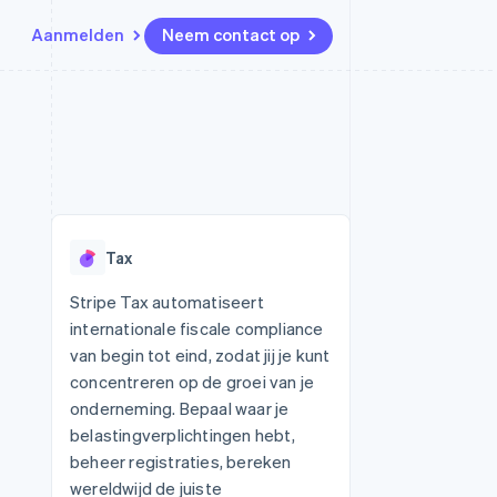
Aanmelden
Neem contact op
Bronnen
Ecosysteem
Contact
marktplaatsen
Meer
App-integraties
Partners
Neem contact op
Product roadmap
Voorbeelden van code
Stripe App Marketplace
Partner worden
Ontdek wat er in het verschiet
or platforms
Developerblog
ligt
r platforms
API-status
financiële
Radar
Tax
Fraudepreventie
tuele kaarten
Atlas
ing
Stripe Tax automatiseert
Oprichting van een start-up
internationale fiscale compliance
Climate
van begin tot eind, zodat jij je kunt
CO₂-verwijdering
concentreren op de groei van je
Identity
onderneming. Bepaal waar je
Online identiteitsverificatie
belastingverplichtingen hebt,
beheer registraties, bereken
wereldwijd de juiste