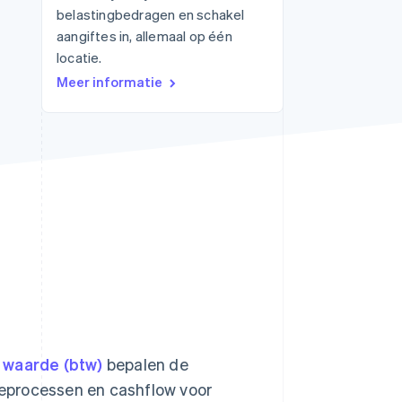
belastingbedragen en schakel
aangiftes in, allemaal op één
locatie.
Stripe Sessions 2026
Meer informatie
Ontdek hoe Stripe de
economische
infrastructuur voor AI
bouwt.
Nu bekijken
 waarde (btw)
bepalen de
tieprocessen en cashflow voor