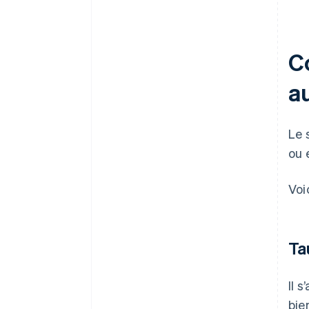
Co
au
Le 
ou 
Voi
Ta
Il 
bie