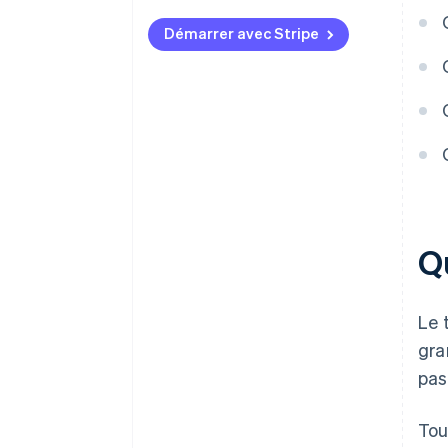
de la TVA
Autoliquidation de la TVA
Démarrer avec Stripe
Immatriculation volontaire
Rapports Intrastat
Tenue de registres
Pénalités
Gérer la TVA à grande échelle
Qu
Le 
gra
pas
Tou