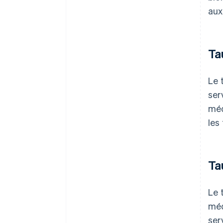
aux
Ta
Le 
ser
méd
les
Ta
Le 
méd
ser