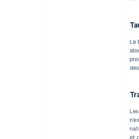
Ta
Le 
abo
pro
des
Tr
Les
n’e
nat
et 