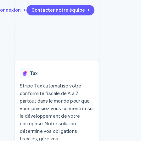
onnexion
Contacter notre équipe
Ressources
Écosystème
Contact
t marketplaces
Plus
Intégrations d'applications
Partenaires
Contacter notre équipe
Product roadmap
elle
Exemples de code
Stripe App Marketplace
Devenir partenaire
Découvrez les prochaines
r les
Blog des développeurs
évolutions
rs
État de l'API
 platforms
Radar
ciers intégrés
Tax
Prévention de la fraude
ratif
es et virtuelles
Atlas
Stripe Tax automatise votre
Constitution de start-up
conformité fiscale de A à Z
Climate
partout dans le monde pour que
Élimination du carbone
vous puissiez vous concentrer sur
Identity
le développement de votre
Vérification de l'identité
entreprise. Notre solution
détermine vos obligations
fiscales, gère vos