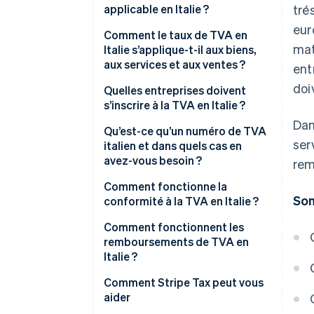
applicable en Italie ?
tré
eur
Comment le taux de TVA en
mat
Italie s’applique-t-il aux biens,
aux services et aux ventes ?
ent
doi
Taux de TVA standard (22 %)
Quelles entreprises doivent
s’inscrire à la TVA en Italie ?
Taux de TVA réduit (10 %)
Dan
Entreprises établies en Italie
Qu’est-ce qu’un numéro de TVA
Taux de TVA réduit (5 %)
ser
italien et dans quels cas en
Entreprises établies dans l’UE
avez-vous besoin ?
rem
Taux de TVA super-réduit (4 %)
qui vendent à des clients
italiens
Comment fonctionne la
Transactions détaxées et
Som
conformité à la TVA en Italie ?
exonérées de TVA (0 %)
Entreprises hors de l’UE qui
vendent à des clients italiens
Facturation de la TVA
Comment fonctionnent les
remboursements de TVA en
Organisateurs d’événements et
Déclarations et dates limites de
Italie ?
commerçants
paiement de la TVA
Comment Stripe Tax peut vous
Commerçants B2B qui ne sont
Récupération de la TVA en
aider
pas soumis à l’autoliquidation
amont