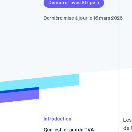
Authorization Boost
Démarrer avec Stripe
Acceptation optimisée
Link
Paiements accélérés
Dernière mise à jour le 16 mars 2026
Financial Connections
Comptes financiers associés
Introduction
Les
de 
Quel est le taux de TVA