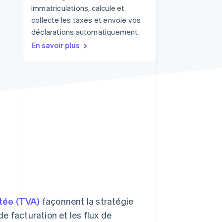
immatriculations, calcule et
collecte les taxes et envoie vos
déclarations automatiquement.
Stripe Sessions 2026
En savoir plus
Découvrez comment
Stripe construit
l’infrastructure
économique de l’IA.
Regarder la vidéo
utée (TVA)
façonnent la stratégie
de facturation et les flux de