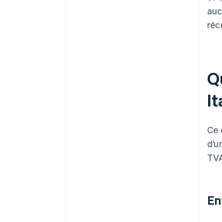
auc
réc
Qu
It
Ce 
d’u
TVA
En