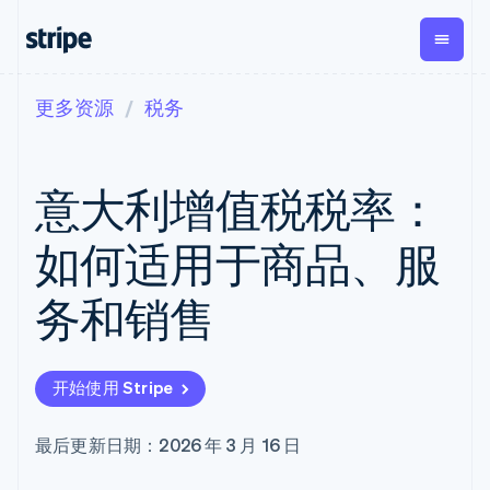
更多资源
税务
按企业阶段
文档
学习
支付
营收
资金管
平台
理
易市
大型企业
Stripe 文档
博客
Payments
Billing
初创企业
API 参考文档
客户案例
意大利增值税税率：
在线支付
经常性收入
Global
Conn
库与 SDK
指南
Payment links
Metronome
Payouts
Stripe Apps
按用量计费
平台
如何适用于商品、服
无代码支付
Subscriptions
向第三
按应用场景
Checkout
方打款
支持
预构建支付界
订阅管理
Crypto
务和销售
指南
智能体商务
面
Invoicing
钱包、
加密货币
获取支持
一次性或定期
Elements
稳定币
电子商务
接受线上付款
托管支持方案
灵活的 UI 组件
账单
发行和
嵌入式金融
实施预置结账流程
专业服务
Payment
Tax
发卡基
开始使用 Stripe
财务自动化
构建平台或交易市场
methods
销售税和增值
础设施
全球化企业
管理订阅
接入 125+ 种支
税自动化
应用内支付
提供按用量计费
付方式
Revenue
最后更新日期：2026 年 3 月 16 日
交易市场
发行稳定币支持的支付卡
Terminal
Recognition
公司
资金管理
通过智能体配置和管理服
线下支付
会计自动化
平台
务