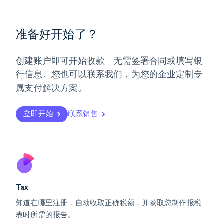
美国
English
Español
简体中文
墨西哥
准备好开始了？
Español
English
挪威
English
创建账户即可开始收款，无需签署合同或填写银
葡萄牙
行信息。您也可以联系我们，为您的企业定制专
Português
English
日本
属支付解决方案。
日本語
English
瑞典
立即开始
联系销售
Svenska
English
瑞士
Deutsch
Français
Italiano
English
塞浦路斯
English
斯洛伐克
English
斯洛文尼亚
Tax
English
Italiano
知道在哪里注册，自动收取正确税额，并获取您制作报税
泰国
ไทย
English
表时所需的报告。