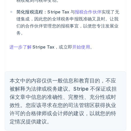
税收规则与税率变动。
爱沙尼亚
English
简化报税流程：
Stripe Tax 与
报税合作伙伴
实现了无
奥地利
缝集成，因此您的全球税务申报既准确又及时。让我
Deutsch
English
们的合作伙伴管理您的报税事宜，以便您专注发展业
澳大利亚
务。
English
巴西
Português
English
进一步了解
Stripe Tax，或立即
开始使用
。
保加利亚
English
比利时
Nederlands
Français
Deutsch
English
波兰
本文中的内容仅供一般信息和教育目的，不应
English
丹麦
被解释为法律或税务建议。Stripe 不保证或担
English
保文章中信息的准确性、完整性、充分性或时
德国
效性。您应该寻求在您的司法管辖区获得执业
Deutsch
English
法国
许可的合格律师或会计师的建议，以就您的特
Français
English
定情况提供建议。
芬兰
English
Svenska