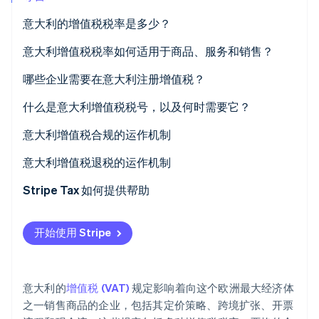
意大利的增值税税率是多少？
Stripe Sessions 2026
了解 Stripe 如何为 AI 构建经济基础设施。
立即观看
意大利增值税税率如何适用于商品、服务和销售？
标准税率增值税 (22%)
哪些企业需要在意大利注册增值税？
减免增值税税率 (10%)
意大利本土企业
什么是意大利增值税税号，以及何时需要它？
减免增值税税率 (5%)
向意大利客户销售的欧盟企业
意大利增值税合规的运作机制
超低增值税税率 (4%)
向意大利客户销售的非欧盟企业
增值税开票
意大利增值税退税的运作机制
零税率及免增值税交易 (0%)
活动组织者与卖方
增值税申报与截止日期
Stripe Tax 如何提供帮助
不适用对方缴税机制的 B2B 卖方
进项增值税抵扣
开始使用 Stripe
自愿注册
对方缴税
欧盟内贸易统计申报
意大利的
增值税 (VAT)
规定影响着向这个欧洲最大经济体
记录保存
之一销售商品的企业，包括其定价策略、跨境扩张、开票