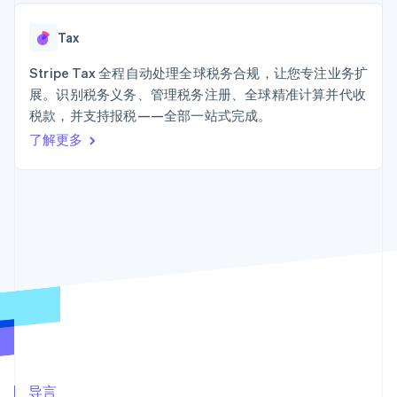
Authorization
Stripe Sigma
产品路线图
SaaS
Boost
自定义报告
Sessions 年度大会
支付成功率优
Data Pipeline
Tax
招聘
化
数据同步
资讯中心
Link
资源
Stripe Tax 全程自动处理全球税务合规，让您专注业务扩
Stripe Press
加速结账
按行业
展。识别税务义务、管理税务注册、全球精准计算并代收
应用集成
税款，并支持报税——全部一站式完成。
AI 企业
代码示例
创作者经济
开发者博客
了解更多
联系
游戏
API 状态
更多
酒店、旅游与休闲
联系销售
Product roadmap
保险
成为合作伙伴
了解未来规划
媒体与娱乐
非营利组织
Radar
专业服务
欺诈防范
公共部门
Atlas
零售
初创企业注册
Climate
碳移除
生态系统
合作伙伴
Stripe App Marketplace
导言