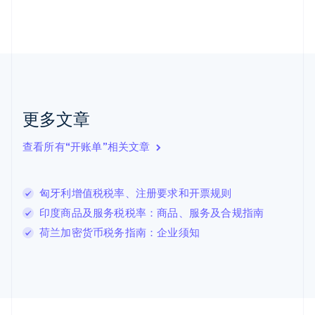
荷兰
Nederlands
English
加拿大
English
Français
捷克
English
克罗地亚
English
Italiano
更多文章
拉脱维亚
English
查看所有“开账单”相关文章
立陶宛
English
列支敦士登
匈牙利增值税税率、注册要求和开票规则
Deutsch
English
卢森堡
印度商品及服务税税率：商品、服务及合规指南
Français
Deutsch
English
荷兰加密货币税务指南：企业须知
罗马尼亚
English
马尔他
English
马来西亚
English
简体中文