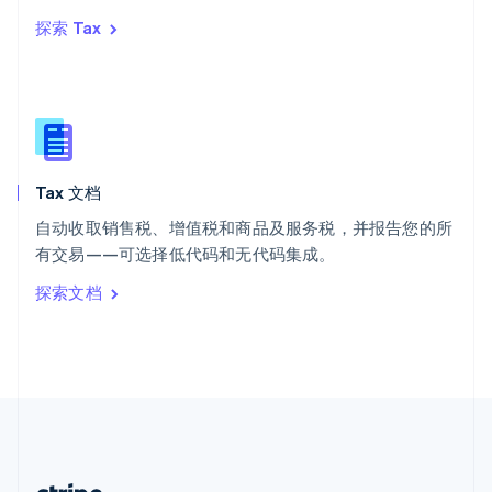
希腊
探索 Tax
English
西班牙
Español
English
新加坡
English
简体中文
新西兰
English
Tax 文档
匈牙利
English
自动收取销售税、增值税和商品及服务税，并报告您的所
意大利
有交易——可选择低代码和无代码集成。
Italiano
English
印度
探索文档
English
英国
English
直布罗陀
English
中国内地
简体中文
English
中国香港特别行政区
English
简体中文