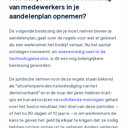
van medewerkers in je
aandelenplan opnemen?
De volgende beslissing die je moet nemen binnen je
aandelenplan, gaat over de regels voor wat er gebeurt
als een werknemer het bedrijf verlaat. Nu het aantal
ontslagen toeneemt, en
onevenredig veel in de
technologiesector
, is dit een nog belangrijkere
beslissing geworden.
De juridische termen voor deze regels staan bekend
als "uitoefenperiodes na beëindiging van het
dienstverband" en in de loop der jaren hebben start-
ups en hun advocaten
verschillende meningen
gehad
over het beste resultaat. Het doel van deze periodes –
of het nu 90 dagen of 10 jaar is – is om werknemers de
kans te geven het geld bij elkaar te krijgen dat ze nodig
hebben om hun opties uit te oefenen. Anders verliezen