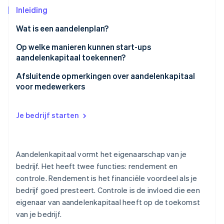
Oprichting van een start-up
Inleiding
Climate
Ecosysteem
Wat is een aandelenplan?
CO₂-verwijdering
Partners
Wat moet de omvang van mijn aandelenplan zijn?
Op welke manieren kunnen start-ups
Identity
Stripe App Marketplace
aandelenkapitaal toekennen?
Online identiteitsverificatie
Hoe kun je het vertrek of ontslag van medewerkers
in je aandelenplan opnemen?
Een opmerking over opties
Afsluitende opmerkingen over aandelenkapitaal
voor medewerkers
Hoe en wanneer kunnen medewerkers hun aandelen
Wat is het verschil tussen ISO’s en NSO’s?
vesten?
Wat is vroegtijdige uitoefening?
Je bedrijf starten
Stripe Sessions 2026
Ontdek hoe Stripe de economische infrastructuu
Nu bekijken
Aandelenkapitaal vormt het eigenaarschap van je
bedrijf. Het heeft twee functies: rendement en
controle. Rendement is het financiële voordeel als je
bedrijf goed presteert. Controle is de invloed die een
eigenaar van aandelenkapitaal heeft op de toekomst
van je bedrijf.