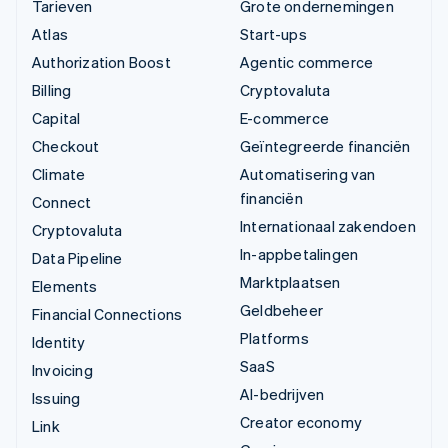
Tarieven
Grote ondernemingen
Atlas
Start-ups
Authorization Boost
Agentic commerce
Billing
Cryptovaluta
Capital
E-commerce
Checkout
Geïntegreerde financiën
Climate
Automatisering van
financiën
Connect
Internationaal zakendoen
Cryptovaluta
In-appbetalingen
Data Pipeline
Marktplaatsen
Elements
Geldbeheer
Financial Connections
Platforms
Identity
SaaS
Invoicing
AI-bedrijven
Issuing
Creator economy
Link