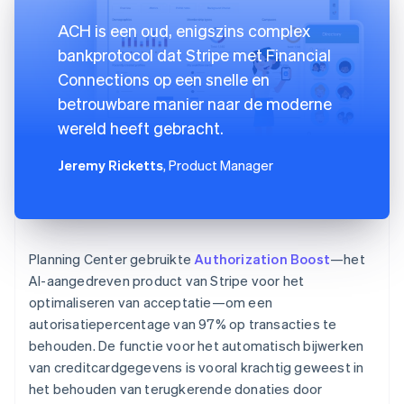
ACH is een oud, enigszins complex
bankprotocol dat Stripe met Financial
Connections op een snelle en
betrouwbare manier naar de moderne
wereld heeft gebracht.
Jeremy Ricketts
, Product Manager
Planning Center gebruikte
Authorization Boost
—het
AI-aangedreven product van Stripe voor het
optimaliseren van acceptatie—om een
autorisatiepercentage van 97% op transacties te
behouden. De functie voor het automatisch bijwerken
van creditcardgegevens is vooral krachtig geweest in
het behouden van terugkerende donaties door