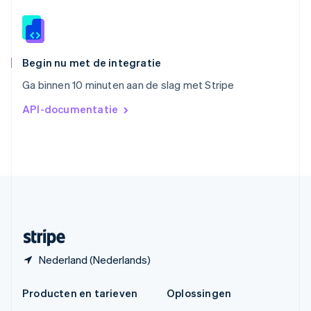
Español
English
Thailand
ไทย
English
Tsjechië
English
Begin nu met de integratie
Vasteland van China
Ga binnen 10 minuten aan de slag met Stripe
简体中文
English
Verenigd Koninkrijk
API-documentatie
English
Verenigde Arabische Emiraten
English
Verenigde Staten
English
Español
简体中文
Zweden
Svenska
English
Zwitserland
Deutsch
Français
Italiano
English
Nederland (Nederlands)
Producten en tarieven
Oplossingen