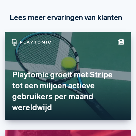
English
Français
Cyprus
English
Lees meer ervaringen van klanten
Denemarken
English
Duitsland
Deutsch
English
Estland
English
Finland
English
Svenska
Frankrijk
Playtomic groeit met Stripe
Français
English
Gibraltar
tot een miljoen actieve
English
gebruikers per maand
Griekenland
English
wereldwijd
Hongarije
English
Hongkong SAR, China
English
简体中文
Ierland