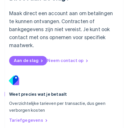
Español
English
Nederland
Maak direct een account aan om betalingen
Nederlands
English
Nieuw-Zeeland
te kunnen ontvangen. Contracten of
English
bankgegevens zijn niet vereist. Je kunt ook
Noorwegen
contact met ons opnemen voor specifiek
English
Oostenrijk
maatwerk.
Deutsch
English
Polen
English
Aan de slag
Neem contact op
Portugal
Português
English
Roemenië
English
Singapore
English
简体中文
Weet precies wat je betaalt
Slovenië
Overzichtelijke tarieven per transactie, dus geen
English
Italiano
verborgen kosten
Slowakije
English
Tariefgegevens
Spanje