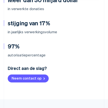
in verwerkte donaties
stijging van 17%
in jaarlijks verwerkingsvolume
97%
autorisatiepercentage
Australië
Direct aan de slag?
English
België
Neem contact op
Nederlands
Français
Deutsch
English
Brazilië
Português
English
Bulgarije
English
Canada