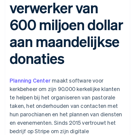
verwerker van
Toegang tot meer
Data Pipeline
Bedrijf
Marktplaatsen
Gegevenssynchronisatie
dan 125
Geldbeheer
Facturatie naar gebruik
Terminal
Productroadmap
Platforms
bieden
600 miljoen dollar
Fysieke betalingen
Jaarlijks congres
SaaS
Betaalkaarten uitgeven
Authorization
Sessions
die door stablecoins
Boost
Vacatures
worden gedekt
aan maandelijkse
Optimaliseer de
Stripe Newsroom
Diensten voorzien en
acceptatie
Stripe Press
beheren met agents
Per branche
Link
donaties
Versneld afrekenen
Financial
AI-bedrijven
Connections
Creator economy
Contact
Bronnen
Data gekoppelde
Gaming
rekeningen
Horeca, reizen en vrije
Neem contact op
tijd
App-integraties
Planning Center
maakt software voor
Partner worden
Verzekering
Voorbeelden van code
kerkbeheer om zijn 90.000 kerkelijke klanten
Media en entertainment
Developerblog
API-status
te helpen bij het organiseren van pastorale
Meer
Non-profitorganisaties
taken, het onderhouden van contacten met
Product roadmap
Ontdek wat er in het verschiet ligt
Professionele
hun parochianen en het plannen van diensten
dienstverlening
Radar
en evenementen. Sinds 2015 vertrouwt het
Publieke sector
Fraudepreventie
Detailhandel
bedrijf op Stripe om zijn digitale
Atlas