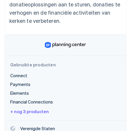
donatieoplossingen aan te sturen, donaties te
Oprichting van een start-up
verhogen en de financiële activiteiten van
Climate
Ecosysteem
CO₂-verwijdering
kerken te verbeteren.
Partners
Identity
Stripe App Marketplace
Online identiteitsverificatie
Gebruikte producten
Stripe Sessions 2026
Ontdek hoe Stripe de economische infrastructuu
Connect
Nu bekijken
Payments
Elements
Financial Connections
+ nog 3 producten
Verenigde Staten