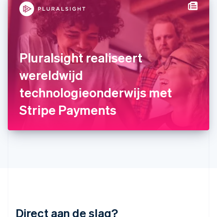
English
India
English
Italië
Italiano
English
Japan
Pluralsight realiseert
日本語
English
Kroatië
wereldwijd
English
Italiano
technologieonderwijs met
Letland
English
Stripe Payments
Liechtenstein
Deutsch
English
Litouwen
English
Luxemburg
Français
Deutsch
English
Maleisië
English
简体中文
Malta
English
Direct aan de slag?
Mexico