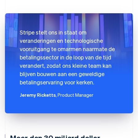
Stripe stelt ons in staat om
veranderingen en technologische
vooruitgang te omarmen naarmate de
betalingssector in de loop van de tijd
verandert, zodat ons kleine team kan
blijven bouwen aan een geweldige
betalingservaring voor kerken.
Jeremy Ricketts
, Product Manager
Meer dan 30 miljard dollar