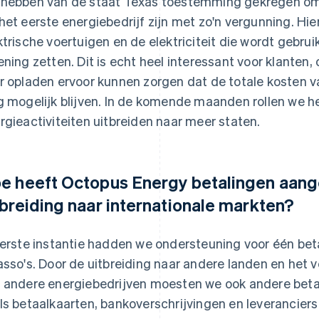
hebben van de staat Texas toestemming gekregen om i
het eerste energiebedrijf zijn met zo'n vergunning. H
ktrische voertuigen en de elektriciteit die wordt gebru
ening zetten. Dit is echt heel interessant voor klante
r opladen ervoor kunnen zorgen dat de totale kosten va
g mogelijk blijven. In de komende maanden rollen we he
rgieactiviteiten uitbreiden naar meer staten.
e heeft Octopus Energy betalingen aang
tbreiding naar internationale markten?
eerste instantie hadden we ondersteuning voor één be
asso's. Door de uitbreiding naar andere landen en het v
 andere energiebedrijven moesten we ook andere be
ls betaalkaarten, bankoverschrijvingen en leveranciers