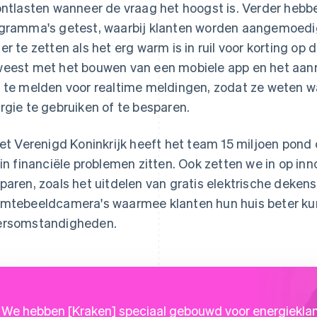
ontlasten wanneer de vraag het hoogst is. Verder hebbe
gramma's getest, waarbij klanten worden aangemoedi
er te zetten als het erg warm is in ruil voor korting op 
eest met het bouwen van een mobiele app en het aa
 te melden voor realtime meldingen, zodat ze weten wa
rgie te gebruiken of te besparen.
het Verenigd Koninkrijk heeft het team 15 miljoen pond
 in financiële problemen zitten. Ook zetten we in op i
paren, zoals het uitdelen van gratis elektrische deken
mtebeeldcamera's waarmee klanten hun huis beter ku
rsomstandigheden.
We hebben [Kraken] speciaal gebouwd voor energiekla