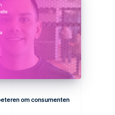
n
elle
ia
rbeteren om consumenten