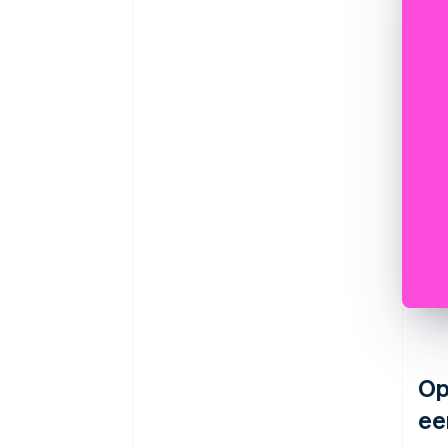
Op
ee