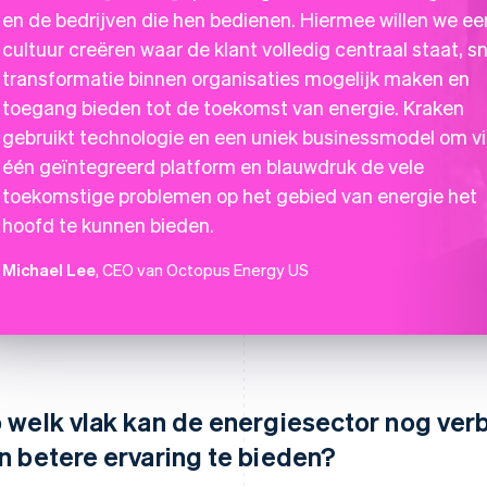
en de bedrijven die hen bedienen. Hiermee willen we ee
cultuur creëren waar de klant volledig centraal staat, sn
transformatie binnen organisaties mogelijk maken en
toegang bieden tot de toekomst van energie. Kraken
gebruikt technologie en een uniek businessmodel om v
één geïntegreerd platform en blauwdruk de vele
toekomstige problemen op het gebied van energie het
hoofd te kunnen bieden.
Michael Lee
, CEO van Octopus Energy US
 welk vlak kan de energiesector nog ve
n betere ervaring te bieden?