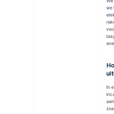
We 
we 
ele
rek
voo
laa
ene
Ho
ui
In 
inc
aan
zoa