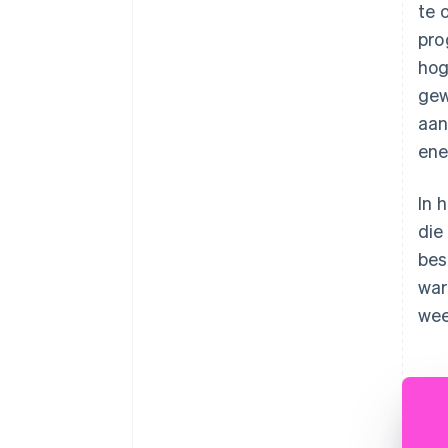
te 
pro
hog
gew
aan
ene
In 
die
bes
war
wee