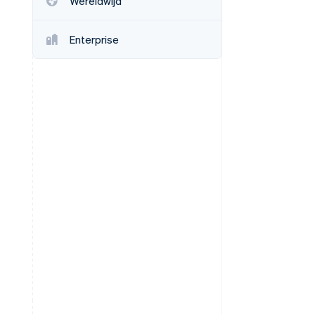
Wereldwijd
Enterprise
Stripe Sessions 2026
Ontdek hoe Stripe de
economische
infrastructuur voor AI
bouwt.
Nu bekijken