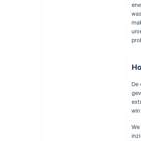
ene
waa
mak
uni
pro
Ho
De 
gev
ext
win
We 
inz