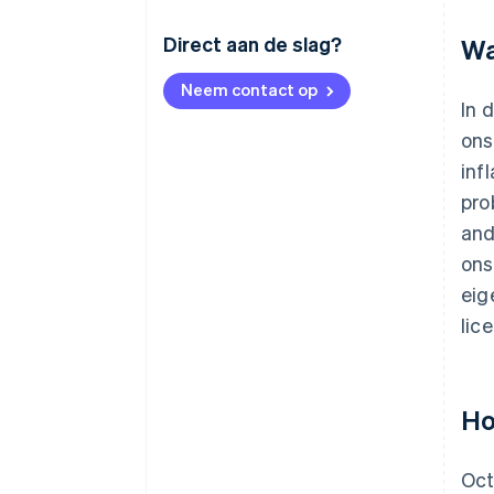
Direct aan de slag?
Wa
Neem contact op
In 
ons
inf
pro
and
ons
eig
lic
Ho
Oct