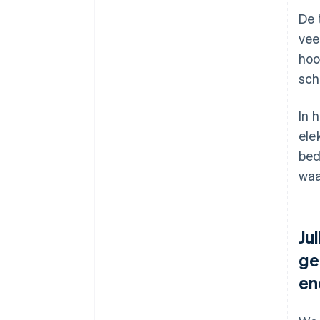
De 
vee
hoo
sch
In 
ele
bed
waa
Ju
ge
en