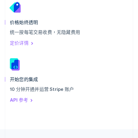
English
Italiano
泰国
ไทย
English
希腊
价格始终透明
English
统一按每笔交易收费，无隐藏费用
西班牙
Español
English
定价详情
新加坡
English
简体中文
新西兰
English
匈牙利
English
开始您的集成
意大利
10 分钟开通并运营 Stripe 账户
Italiano
English
印度
API 参考
English
英国
English
直布罗陀
English
中国内地