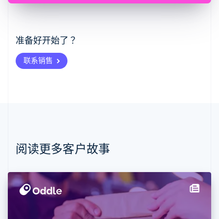
English
爱尔兰
English
爱沙尼亚
准备好开始了？
English
奥地利
联系销售
Deutsch
English
澳大利亚
English
巴西
Português
English
保加利亚
English
比利时
Nederlands
Français
Deutsch
English
阅读更多客户故事
波兰
English
丹麦
English
德国
Deutsch
English
法国