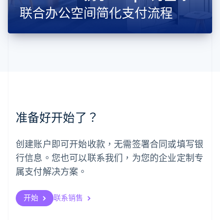
English
联合办公空间简化支付流程
马来西亚
English
简体中文
美国
English
Español
简体中文
墨西哥
Español
English
挪威
English
葡萄牙
Português
English
准备好开始了？
日本
日本語
English
瑞典
创建账户即可开始收款，无需签署合同或填写银
Svenska
English
瑞士
行信息。您也可以联系我们，为您的企业定制专
Deutsch
Français
Italiano
English
属支付解决方案。
塞浦路斯
English
斯洛伐克
开始
联系销售
English
斯洛文尼亚