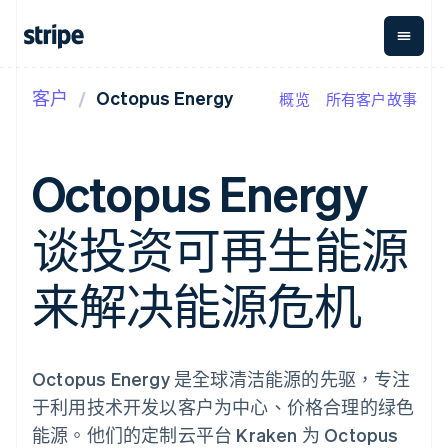
客户
Octopus Energy
概览
所有客户故事
按企业阶段
文档
学习
支付
营收
资金管
平台
理
易市
大型企业
Stripe 文档
博客
Payments
Billing
初创企业
API 参考文档
客户案例
Octopus Energy
在线支付
经常性收入
Global
Conn
库与 SDK
指南
Managed
Metronome
Payouts
Stripe Apps
Payments
按用量计费
平台
谈投资可再生能源
备案商家解决
Subscriptions
向第三
按应用场景
方案
方打款
支持
订阅管理
Payment links
Crypto
指南
智能体商务
来解决能源危机
Invoicing
钱包、
加密货币
获取支持
无代码支付
一次性或定期
稳定币
电子商务
接受线上付款
托管支持方案
Checkout
账单
发行和
嵌入式金融
实施预置结账流程
专业服务
预构建支付界
Tax
发卡基
财务自动化
构建平台或交易市场
面
销售税和增值
础设施
全球化企业
管理订阅
Octopus Energy 是全球清洁能源的先驱，专注
Elements
税自动化
应用内支付
提供按用量计费
灵活的 UI 组件
Revenue
于利用技术开发以客户为中心、价格合理的绿色
交易市场
发行稳定币支持的支付卡
Payment
Recognition
公司
资金管理
通过智能体配置和管理服
能源。他们的定制云平台 Kraken 为 Octopus
methods
会计自动化
平台
务