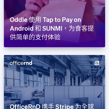
Français
English
芬兰
English
Svenska
Oddle 使用 Tap to Pay on
荷兰
Nederlands
English
Android 和 SUNMI，为食客提
加拿大
English
Français
供简单的支付体验
捷克
English
克罗地亚
English
Italiano
拉脱维亚
English
立陶宛
English
列支敦士登
Deutsch
English
卢森堡
Français
Deutsch
English
罗马尼亚
English
OfficeRnD 携手 Stripe 为全球
马尔他