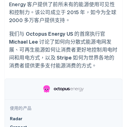
接入 125+ 种支
Stripe Sigma
产品路线图
Energy 客户提供了前所未有的能源使用可见性
SaaS
付方式
自定义报告
Sessions 年度大会
和控制力。该公司成立于 2015 年，如今为全球
Authorization
Data Pipeline
招聘
Boost
数据同步
资讯中心
2000 多万客户提供支持。
支付成功率优
资源
Stripe Press
化
按行业
Link
我们与 Octopus Energy US 的首席执行官
应用集成
加速结账
AI 企业
代码示例
Michael Lee 讨论了如何向分散式能源电网发
创作者经济
开发者博客
联系
展、可再生能源如何让消费者更好地控制用电时
游戏
API 状态
酒店、旅游与休闲
联系销售
间和用电方式，以及 Stripe 如何为世界各地的
保险
成为合作伙伴
更多
媒体与娱乐
消费者提供更多支付能源消费的方式。
Product roadmap
非营利组织
了解未来规划
专业服务
公共部门
Radar
零售
欺诈防范
Atlas
初创企业注册
生态系统
使用的产品
Climate
碳移除
合作伙伴
Radar
Stripe App Marketplace