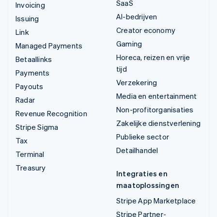
SaaS
Invoicing
AI-bedrijven
Issuing
Creator economy
Link
Gaming
Managed Payments
Horeca, reizen en vrije
Betaallinks
tijd
Payments
Verzekering
Payouts
Media en entertainment
Radar
Non-profitorganisaties
Revenue Recognition
Zakelijke dienstverlening
Stripe Sigma
Publieke sector
Tax
Detailhandel
Terminal
Treasury
Integraties en
maatoplossingen
Stripe App Marketplace
Stripe Partner-