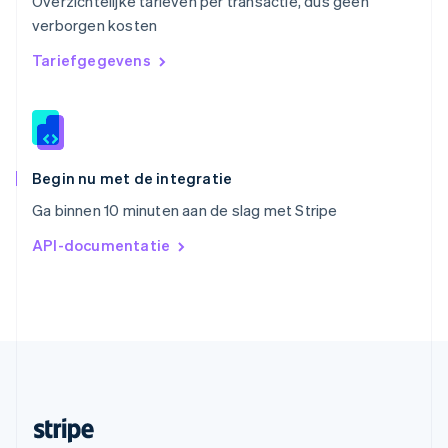
Overzichtelijke tarieven per transactie, dus geen
English
Italiano
verborgen kosten
Slowakije
English
Tariefgegevens
Spanje
Español
English
Thailand
ไทย
English
Tsjechië
English
Begin nu met de integratie
Vasteland van China
Ga binnen 10 minuten aan de slag met Stripe
简体中文
English
Verenigd Koninkrijk
API-documentatie
English
Verenigde Arabische Emiraten
English
Verenigde Staten
English
Español
简体中文
Zweden
Svenska
English
Zwitserland
Deutsch
Français
Italiano
English