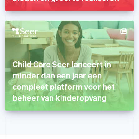
English
Hongkong SAR, China
English
简体中文
Ierland
English
India
English
Italië
Italiano
English
Japan
Child Care Seer lanceert in
日本語
English
Kroatië
minder dan een jaar een
English
Italiano
compleet platform voor het
Letland
English
beheer van kinderopvang
Liechtenstein
Deutsch
English
Litouwen
English
Luxemburg
Français
Deutsch
English
Maleisië