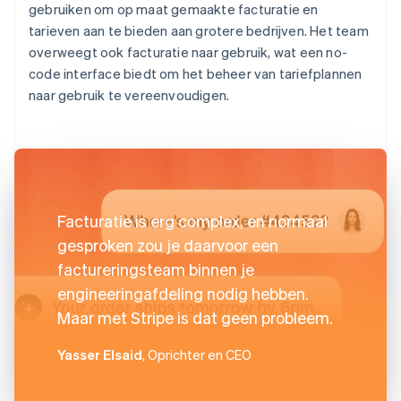
gebruiken om op maat gemaakte facturatie en
tarieven aan te bieden aan grotere bedrijven. Het team
overweegt ook facturatie naar gebruik, wat een no-
code interface biedt om het beheer van tariefplannen
naar gebruik te vereenvoudigen.
Facturatie is erg complex, en normaal
gesproken zou je daarvoor een
factureringsteam binnen je
engineeringafdeling nodig hebben.
Maar met Stripe is dat geen probleem.
Yasser Elsaid
, Oprichter en CEO