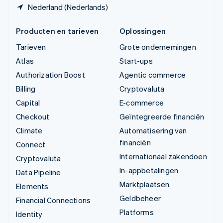
Nederland (Nederlands)
Producten en tarieven
Oplossingen
Tarieven
Grote ondernemingen
Atlas
Start-ups
Authorization Boost
Agentic commerce
Billing
Cryptovaluta
Capital
E-commerce
Checkout
Geïntegreerde financiën
Climate
Automatisering van
financiën
Connect
Internationaal zakendoen
Cryptovaluta
In-appbetalingen
Data Pipeline
Marktplaatsen
Elements
Geldbeheer
Financial Connections
Platforms
Identity