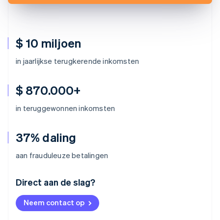
$ 10 miljoen
in jaarlijkse terugkerende inkomsten
$ 870.000+
in teruggewonnen inkomsten
37% daling
aan frauduleuze betalingen
Australië
Direct aan de slag?
English
België
Neem contact op
Nederlands
Français
Deutsch
English
Brazilië