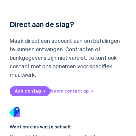
English
简体中文
Malta
English
Direct aan de slag?
Mexico
Español
English
Nederland
Maak direct een account aan om betalingen
Nederlands
English
Nieuw-Zeeland
te kunnen ontvangen. Contracten of
English
bankgegevens zijn niet vereist. Je kunt ook
Noorwegen
contact met ons opnemen voor specifiek
English
Oostenrijk
maatwerk.
Deutsch
English
Polen
English
Aan de slag
Neem contact op
Portugal
Português
English
Roemenië
English
Singapore
English
简体中文
Weet precies wat je betaalt
Slovenië