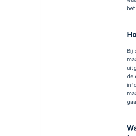
bet
Ho
Bij
maa
uit
de 
inf
maa
gaa
Wa