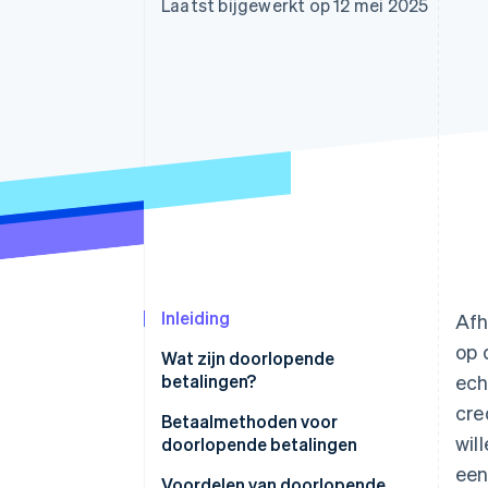
Laatst bijgewerkt op 12 mei 2025
Link
Versneld afrekenen
Financial Connections
Data gekoppelde rekeningen
Inleiding
Afh
op 
Wat zijn doorlopende
betalingen?
ech
cre
Hoe doorlopende betalingen in
Betaalmethoden voor
wil
Japan werken
doorlopende betalingen
een
Wat is het verschil tussen
Methode met vast bedrag
Voordelen van doorlopende