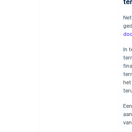
te
Net
ged
doo
In 
ter
fin
ter
het
ter
Een
aan
van