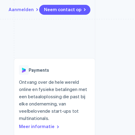
Aanmelden
Neem contact op
Bronnen
Ecosysteem
Contact
marktplaatsen
Meer
App-integraties
Partners
Neem contact op
Product roadmap
Voorbeelden van code
Stripe App Marketplace
Partner worden
Ontdek wat er in het verschiet
or platforms
Developerblog
ligt
r platforms
API-status
financiële
Radar
Payments
Fraudepreventie
tuele kaarten
Atlas
ing
Ontvang over de hele wereld
Oprichting van een start-up
online en fysieke betalingen met
Climate
een betaaloplossing die past bij
CO₂-verwijdering
elke onderneming, van
Identity
veelbelovende start-ups tot
Online identiteitsverificatie
multinationals.
Meer informatie