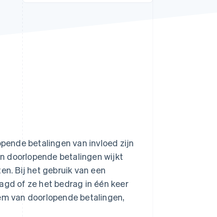
Stripe Sessions 2026
Ontdek hoe Stripe de
economische
infrastructuur voor AI
bouwt.
Nu bekijken
ende betalingen van invloed zijn
n doorlopende betalingen wijkt
en. Bij het gebruik van een
agd of ze het bedrag in één keer
eem van doorlopende betalingen,