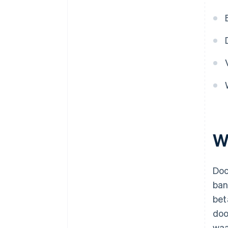
W
Doo
ban
bet
doo
waa