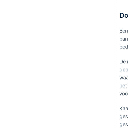
Do
Ee
ban
bed
De 
doo
waa
bet
voo
Kaa
ges
ges