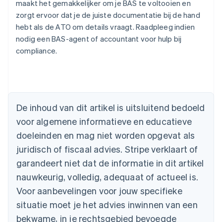
maakt het gemakkelijker om je BAS te voltooien en
zorgt ervoor dat je de juiste documentatie bij de hand
hebt als de ATO om details vraagt. Raadpleeg indien
nodig een BAS-agent of accountant voor hulp bij
compliance.
Australië
De inhoud van dit artikel is uitsluitend bedoeld
English
voor algemene informatieve en educatieve
België
doeleinden en mag niet worden opgevat als
Nederlands
Français
Deutsch
English
Brazilië
juridisch of fiscaal advies. Stripe verklaart of
Português
English
garandeert niet dat de informatie in dit artikel
Bulgarije
nauwkeurig, volledig, adequaat of actueel is.
English
Canada
Voor aanbevelingen voor jouw specifieke
English
Français
situatie moet je het advies inwinnen van een
Cyprus
English
bekwame, in je rechtsgebied bevoegde