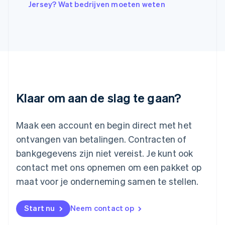
Italië
Jersey? Wat bedrijven moeten weten
Italiano
English
Japan
日本語
English
Kroatië
English
Italiano
Letland
English
Liechtenstein
Deutsch
English
Klaar om aan de slag te gaan?
Litouwen
English
Luxemburg
Maak een account en begin direct met het
Français
Deutsch
English
ontvangen van betalingen. Contracten of
Maleisië
bankgegevens zijn niet vereist. Je kunt ook
English
简体中文
contact met ons opnemen om een pakket op
Malta
English
maat voor je onderneming samen te stellen.
Mexico
Español
English
Nederland
Start nu
Neem contact op
Nederlands
English