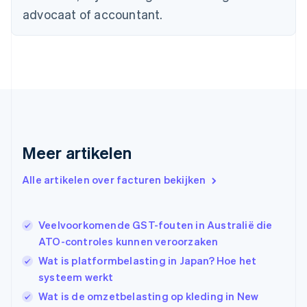
Denemarken
advocaat of accountant.
English
Duitsland
Deutsch
English
Estland
English
Finland
English
Svenska
Frankrijk
Français
English
Gibraltar
Meer artikelen
English
Griekenland
Alle artikelen over facturen bekijken
English
Hongarije
English
Veelvoorkomende GST-fouten in Australië die
Hongkong SAR, China
ATO-controles kunnen veroorzaken
English
简体中文
Ierland
Wat is platformbelasting in Japan? Hoe het
English
systeem werkt
India
Wat is de omzetbelasting op kleding in New
English