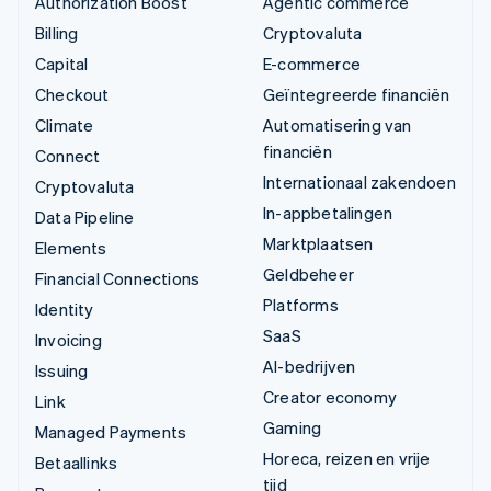
Authorization Boost
Agentic commerce
Billing
Cryptovaluta
Capital
E-commerce
Checkout
Geïntegreerde financiën
Climate
Automatisering van
financiën
Connect
Internationaal zakendoen
Cryptovaluta
In-appbetalingen
Data Pipeline
Marktplaatsen
Elements
Geldbeheer
Financial Connections
Platforms
Identity
SaaS
Invoicing
AI-bedrijven
Issuing
Creator economy
Link
Gaming
Managed Payments
Horeca, reizen en vrije
Betaallinks
tijd