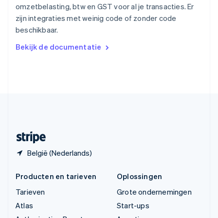
Tsjechië
omzetbelasting, btw en GST voor al je transacties. Er
English
zijn integraties met weinig code of zonder code
Vasteland van China
beschikbaar.
简体中文
English
Verenigd Koninkrijk
Bekijk de documentatie
English
Verenigde Arabische Emiraten
English
Verenigde Staten
English
Español
简体中文
Zweden
Svenska
English
Zwitserland
Deutsch
Français
Italiano
English
België (Nederlands)
Producten en tarieven
Oplossingen
Tarieven
Grote ondernemingen
Atlas
Start-ups