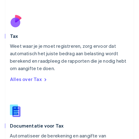
Nieuw-Zeeland
English
Noorwegen
English
Oostenrijk
Deutsch
English
Tax
Polen
English
Weet waar je je moet registreren, zorg ervoor dat
Portugal
automatisch het juiste bedrag aan belasting wordt
Português
English
berekend en raadpleeg de rapporten die je nodig hebt
Roemenië
om aangifte te doen.
English
Singapore
Alles over Tax
English
简体中文
Slovenië
English
Italiano
Slowakije
English
Spanje
Español
English
Documentatie voor Tax
Thailand
ไทย
English
Automatiseer de berekening en aangifte van