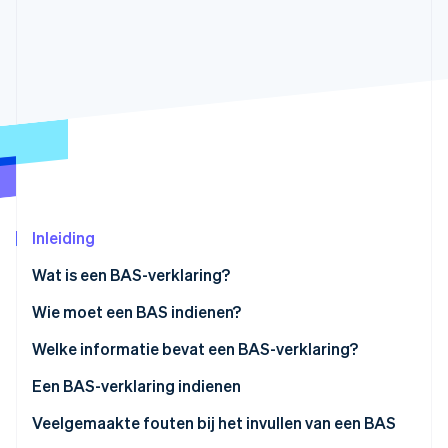
Oprichting van een start-up
Climate
Ecosysteem
CO₂-verwijdering
Partners
Identity
Stripe App Marketplace
Online identiteitsverificatie
Stripe Sessions 2026
Inleiding
Ontdek hoe Stripe de economische infrastructuu
Nu bekijken
Wat is een BAS-verklaring?
Wie moet een BAS indienen?
Welke informatie bevat een BAS-verklaring?
GST-inning
Een BAS-verklaring indienen
PAYG-inhouding
Veelgemaakte fouten bij het invullen van een BAS