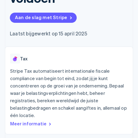
Toegang tot meer
Data Pipeline
Bedrijf
Marktplaatsen
Gegevenssynchronisatie
dan 125
Geldbeheer
Facturatie naar gebruik
Terminal
Productroadmap
Platforms
bieden
Aan de slag met Stripe
Fysieke betalingen
Jaarlijks congres
SaaS
Betaalkaarten uitgeven
Authorization
Sessions
die door stablecoins
Boost
Vacatures
worden gedekt
Laatst bijgewerkt op 15 april 2025
Optimaliseer de
Stripe Newsroom
Diensten voorzien en
acceptatie
Stripe Press
beheren met agents
Per branche
Link
Versneld afrekenen
Financial
Tax
AI-bedrijven
Connections
Creator economy
Contact
Bronnen
Data gekoppelde
Gaming
Stripe Tax automatiseert internationale fiscale
rekeningen
Horeca, reizen en vrije
Neem contact op
compliance van begin tot eind, zodat jij je kunt
tijd
App-integraties
Partner worden
concentreren op de groei van je onderneming. Bepaal
Verzekering
Voorbeelden van code
Media en entertainment
Developerblog
waar je belastingverplichtingen hebt, beheer
API-status
registraties, bereken wereldwijd de juiste
Meer
Non-profitorganisaties
belastingbedragen en schakel aangiftes in, allemaal op
Product roadmap
Ontdek wat er in het verschiet ligt
Professionele
één locatie.
dienstverlening
Radar
Meer informatie
Publieke sector
Fraudepreventie
Detailhandel
Atlas