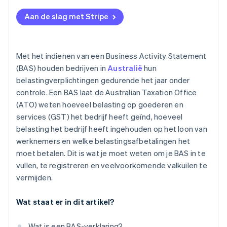
PAYG-termijnen
Onjuiste GST-aangifte
Aan de slag met Stripe
Overige belastingen
Misverstanden over BAS-formulieren
PAYG fouten bij de inhouding
Met het indienen van een Business Activity Statement
Ontbrekende BAS-deadlines
(BAS) houden bedrijven in
Australië
hun
belastingverplichtingen gedurende het jaar onder
Slechte administratie
controle. Een BAS laat de Australian Taxation Office
(ATO) weten hoeveel belasting op goederen en
services (GST) het bedrijf heeft geïnd, hoeveel
belasting het bedrijf heeft ingehouden op het loon van
werknemers en welke belastingsafbetalingen het
moet betalen. Dit is wat je moet weten om je BAS in te
vullen, te registreren en veelvoorkomende valkuilen te
vermijden.
Wat staat er in dit artikel?
Wat is een BAS-verklaring?