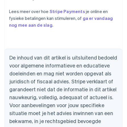
Lees meer over hoe
Stripe Payments
je online en
fysieke betalingen kan stimuleren, of
ga er vandaag
nog mee aan de slag
.
Australië
English
België
Nederlands
Français
Deutsch
English
De inhoud van dit artikel is uitsluitend bedoeld
Brazilië
voor algemene informatieve en educatieve
Português
English
Bulgarije
doeleinden en mag niet worden opgevat als
English
juridisch of fiscaal advies. Stripe verklaart of
Canada
English
Français
garandeert niet dat de informatie in dit artikel
Cyprus
nauwkeurig, volledig, adequaat of actueel is.
English
Denemarken
Voor aanbevelingen voor jouw specifieke
English
situatie moet je het advies inwinnen van een
Duitsland
bekwame, in je rechtsgebied bevoegde
Deutsch
English
Estland