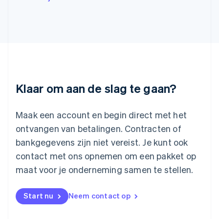
English
Italiano
Letland
English
Liechtenstein
Deutsch
English
Litouwen
English
Luxemburg
Klaar om aan de slag te gaan?
Français
Deutsch
English
Maleisië
English
简体中文
Maak een account en begin direct met het
Malta
ontvangen van betalingen. Contracten of
English
Mexico
bankgegevens zijn niet vereist. Je kunt ook
Español
English
contact met ons opnemen om een pakket op
Nederland
maat voor je onderneming samen te stellen.
Nederlands
English
Nieuw-Zeeland
English
Start nu
Neem contact op
Noorwegen
English
Oostenrijk