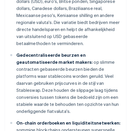
dollars (USD), euro's, Britse ponden, Singaporese
dollars, Canadese dollars, Braziliaanse real,
Mexicaanse peso's, Keniaanse shilling en andere
regionale valuta's. Die variatie biedt bedrijven meer
directe handelsparen en helpt de afhankelijkheid
van uitsluitend op USD gebaseerde
betaalmethoden te verminderen.
Gedecentraliseerde beurzen en
geautomatiseerde market makers:
op slimme
contracten gebaseerde beurzen bieden de
platforms waar stablecoins worden geruild. Veel
daarvan gebruiken prijscurves in de stijl van
Stableswap. Deze houden de slippage laag tijdens
conversies tussen tokens die bedoeld zijn om een
stabiele waarde te behouden ten opzichte van hun
onderliggende fiatvaluta's.
On-chain orderboeken en liquiditeitsnetwerken:
sommige blockchains ondersteunen supersnelle