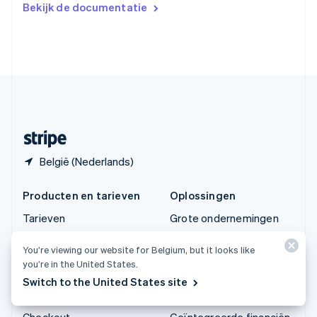
Bekijk de documentatie
English
Verenigde Arabische Emiraten
English
Verenigde Staten
English
Español
简体中文
Zweden
Svenska
English
Zwitserland
Deutsch
Français
Italiano
English
België (Nederlands)
Producten en tarieven
Oplossingen
Tarieven
Grote ondernemingen
Atlas
Start-ups
You’re viewing our website for Belgium, but it looks like
Authorization Boost
Agentic commerce
you’re in the United States.
Billing
Cryptovaluta
Switch to the United States site
Capital
E-commerce
Checkout
Geïntegreerde financiën