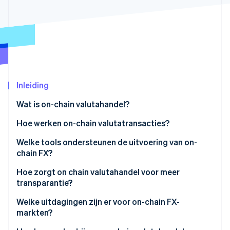
Oprichting van een start-up
Climate
Ecosysteem
CO₂-verwijdering
Partners
Identity
Stripe App Marketplace
Online identiteitsverificatie
Inleiding
Wat is on-chain valutahandel?
Stripe Sessions 2026
Hoe werken on-chain valutatransacties?
Ontdek hoe Stripe de economische infrastructuu
Nu bekijken
Welke tools ondersteunen de uitvoering van on-
chain FX?
Hoe zorgt on chain valutahandel voor meer
transparantie?
Welke uitdagingen zijn er voor on-chain FX-
markten?