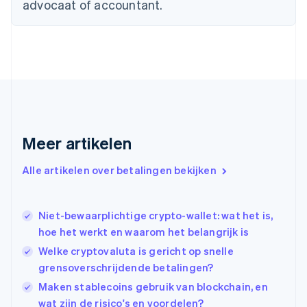
advocaat of accountant.
English
Finland
English
Svenska
Frankrijk
Français
English
Gibraltar
English
Griekenland
English
Meer artikelen
Hongarije
English
Hongkong SAR, China
Alle artikelen over betalingen bekijken
English
简体中文
Ierland
English
Niet-bewaarplichtige crypto-wallet: wat het is,
India
hoe het werkt en waarom het belangrijk is
English
Welke cryptovaluta is gericht op snelle
Italië
Italiano
English
grensoverschrijdende betalingen?
Japan
Maken stablecoins gebruik van blockchain, en
日本語
English
wat zijn de risico's en voordelen?
Kroatië