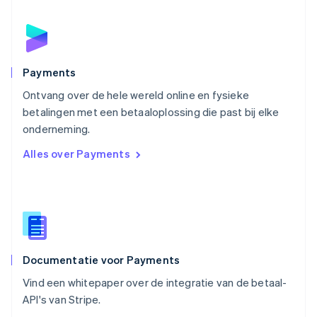
Deutsch
English
Polen
English
Portugal
Português
English
Payments
Roemenië
Ontvang over de hele wereld online en fysieke
English
betalingen met een betaaloplossing die past bij elke
Singapore
English
简体中文
onderneming.
Slovenië
Alles over Payments
English
Italiano
Slowakije
English
Spanje
Español
English
Thailand
ไทย
English
Documentatie voor Payments
Tsjechië
English
Vind een whitepaper over de integratie van de betaal-
Vasteland van China
API's van Stripe.
简体中文
English
Verenigd Koninkrijk