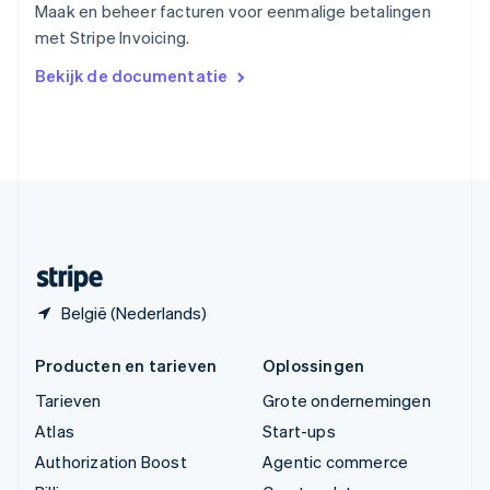
Maak en beheer facturen voor eenmalige betalingen
Vasteland van China
met Stripe Invoicing.
简体中文
English
Verenigd Koninkrijk
Bekijk de documentatie
English
Verenigde Arabische Emiraten
English
Verenigde Staten
English
Español
简体中文
Zweden
Svenska
English
Zwitserland
Deutsch
Français
Italiano
English
België (Nederlands)
Producten en tarieven
Oplossingen
Tarieven
Grote ondernemingen
Atlas
Start-ups
Authorization Boost
Agentic commerce