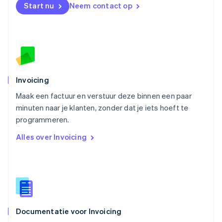
Start nu
Neem contact op
Noorwegen
English
Oostenrijk
Deutsch
English
Polen
English
Portugal
Português
English
Invoicing
Roemenië
Maak een factuur en verstuur deze binnen een paar
English
minuten naar je klanten, zonder dat je iets hoeft te
Singapore
English
简体中文
programmeren.
Slovenië
Alles over Invoicing
English
Italiano
Slowakije
English
Spanje
Español
English
Thailand
ไทย
English
Documentatie voor Invoicing
Tsjechië
English