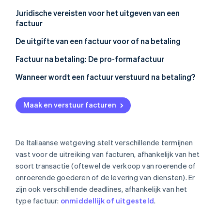
Oprichting van een start-up
Juridische vereisten voor het uitgeven van een
factuur
Climate
Ecosysteem
CO₂-verwijdering
Eerdere uitgifte van een factuur
De uitgifte van een factuur voor of na betaling
Partners
Identity
Stripe App Marketplace
Online identiteitsverificatie
Voorschotfactuur
Factuur na betaling: De pro-formafactuur
Waar is een pro-formafactuur nuttig voor?
Wanneer wordt een factuur verstuurd na betaling?
Kenmerken van een pro-formafactuur
Maak en verstuur facturen
Stripe Sessions 2026
Ontdek hoe Stripe de economische infrastructuu
Nu bekijken
De Italiaanse wetgeving stelt verschillende termijnen
vast voor de uitreiking van facturen, afhankelijk van het
soort transactie (oftewel de verkoop van roerende of
onroerende goederen of de levering van diensten). Er
zijn ook verschillende deadlines, afhankelijk van het
type factuur:
onmiddellijk of uitgesteld
.