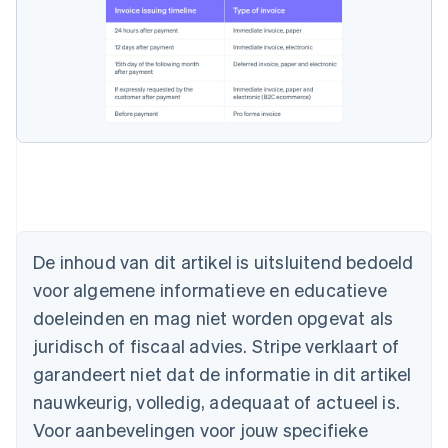
Australië
English
België
Nederlands
Français
Deutsch
English
De inhoud van dit artikel is uitsluitend bedoeld
Brazilië
voor algemene informatieve en educatieve
Português
English
Bulgarije
doeleinden en mag niet worden opgevat als
English
juridisch of fiscaal advies. Stripe verklaart of
Canada
English
Français
garandeert niet dat de informatie in dit artikel
Cyprus
nauwkeurig, volledig, adequaat of actueel is.
English
Denemarken
Voor aanbevelingen voor jouw specifieke
English