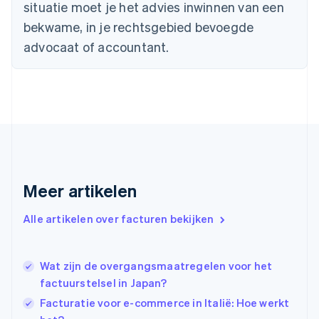
situatie moet je het advies inwinnen van een
Duitsland
bekwame, in je rechtsgebied bevoegde
Deutsch
English
Estland
advocaat of accountant.
English
Finland
English
Svenska
Frankrijk
Français
English
Gibraltar
English
Griekenland
English
Meer artikelen
Hongarije
English
Hongkong SAR, China
Alle artikelen over facturen bekijken
English
简体中文
Ierland
English
Wat zijn de overgangsmaatregelen voor het
India
factuurstelsel in Japan?
English
Facturatie voor e-commerce in Italië: Hoe werkt
Italië
Italiano
English