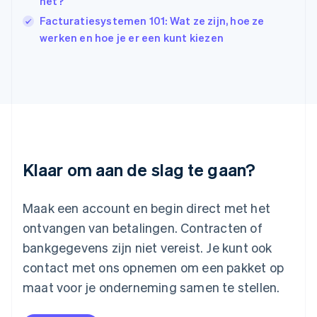
het?
Japan
Facturatiesystemen 101: Wat ze zijn, hoe ze
日本語
English
werken en hoe je er een kunt kiezen
Kroatië
English
Italiano
Letland
English
Liechtenstein
Deutsch
English
Litouwen
English
Luxemburg
Klaar om aan de slag te gaan?
Français
Deutsch
English
Maleisië
English
简体中文
Maak een account en begin direct met het
Malta
ontvangen van betalingen. Contracten of
English
Mexico
bankgegevens zijn niet vereist. Je kunt ook
Español
English
contact met ons opnemen om een pakket op
Nederland
maat voor je onderneming samen te stellen.
Nederlands
English
Nieuw-Zeeland
English