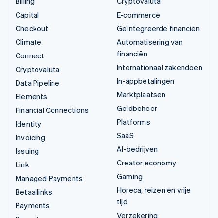
Billing
Cryptovaluta
Capital
E-commerce
Checkout
Geïntegreerde financiën
Climate
Automatisering van
financiën
Connect
Internationaal zakendoen
Cryptovaluta
In-appbetalingen
Data Pipeline
Marktplaatsen
Elements
Geldbeheer
Financial Connections
Platforms
Identity
SaaS
Invoicing
AI-bedrijven
Issuing
Creator economy
Link
Gaming
Managed Payments
Horeca, reizen en vrije
Betaallinks
tijd
Payments
Verzekering