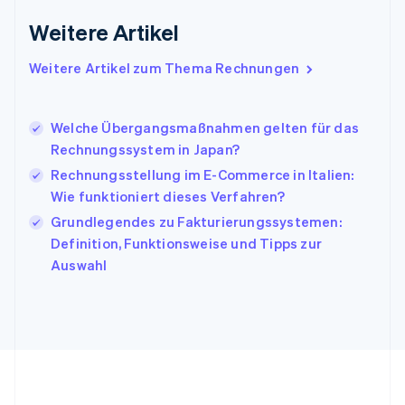
Irland
Weitere Artikel
English
Italien
Italiano
English
Weitere Artikel zum Thema Rechnungen
Japan
日本語
English
Kanada
Welche Übergangsmaßnahmen gelten für das
English
Français
Rechnungssystem in Japan?
Kroatien
English
Italiano
Rechnungsstellung im E-Commerce in Italien:
Lettland
Wie funktioniert dieses Verfahren?
English
Grundlegendes zu Fakturierungssystemen:
Liechtenstein
Definition, Funktionsweise und Tipps zur
Deutsch
English
Litauen
Auswahl
English
Luxemburg
Français
Deutsch
English
Malaysia
English
简体中文
Malta
English