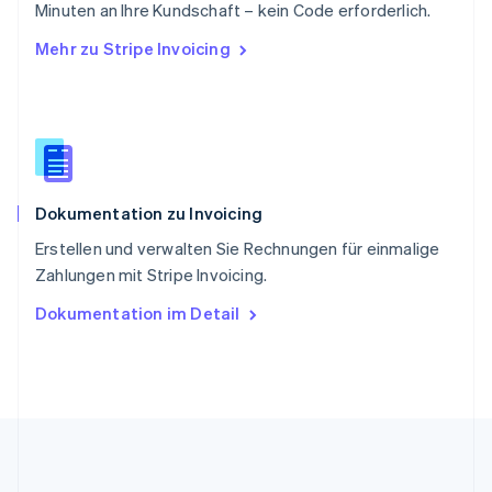
Slowakei
Minuten an Ihre Kundschaft – kein Code erforderlich.
English
Mehr zu Stripe Invoicing
Slowenien
English
Italiano
Sonderverwaltungsregion Hongkong,
China
English
简体中文
Spanien
Español
English
Dokumentation zu Invoicing
Thailand
ไทย
English
Erstellen und verwalten Sie Rechnungen für einmalige
Tschechische Republik
Zahlungen mit Stripe Invoicing.
English
Ungarn
Dokumentation im Detail
English
Vereinigte Arabische Emirate
English
Vereinigte Staaten
English
Español
简体中文
Vereinigtes Königreich
English
Zypern