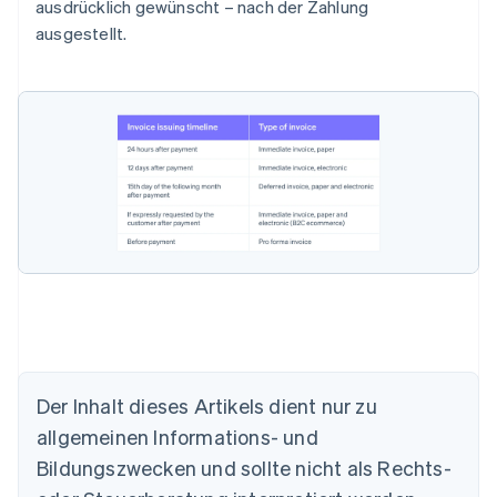
ausdrücklich gewünscht – nach der Zahlung
ausgestellt.
Der Inhalt dieses Artikels dient nur zu
Australien
allgemeinen Informations- und
English
Belgien
Bildungszwecken und sollte nicht als Rechts-
Nederlands
Français
Deutsch
English