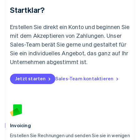
Mexiko
Startklar?
Español
English
Neuseeland
English
Erstellen Sie direkt ein Konto und beginnen Sie
Niederlande
mit dem Akzeptieren von Zahlungen. Unser
Nederlands
English
Norwegen
Sales-Team berät Sie gerne und gestaltet für
English
Sie ein individuelles Angebot, das ganz auf Ihr
Österreich
Deutsch
English
Unternehmen abgestimmt ist.
Polen
English
Portugal
Jetzt starten
Sales-Team kontaktieren
Português
English
Rumänien
English
Schweden
Svenska
English
Schweiz
Deutsch
Français
Italiano
English
Invoicing
Singapur
English
简体中文
Erstellen Sie Rechnungen und senden Sie sie in wenigen