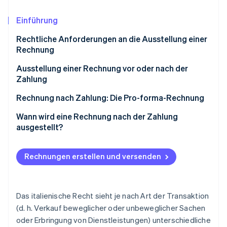
Betrugsprävention
Ecosystem
Atlas
Einführung
Start-up-Gründung
Partner
Stripe App-Marktplatz
Rechtliche Anforderungen an die Ausstellung einer
Climate
Rechnung
CO₂-Entnahme
Frühere Ausstellung einer Rechnung
Ausstellung einer Rechnung vor oder nach der
Identity
Online-Identitätsprüfung
Zahlung
Vorausrechnung
Rechnung nach Zahlung: Die Pro-forma-Rechnung
Wozu dient eine Pro-forma-Rechnung?
Wann wird eine Rechnung nach der Zahlung
ausgestellt?
Merkmale einer Pro-forma-Rechnung
Stripe-Sessions 2026
Erfahren Sie, wie Stripe Lösungen für die W
Jetzt ansehen
Rechnungen erstellen und versenden
Das italienische Recht sieht je nach Art der Transaktion
(d. h. Verkauf beweglicher oder unbeweglicher Sachen
oder Erbringung von Dienstleistungen) unterschiedliche