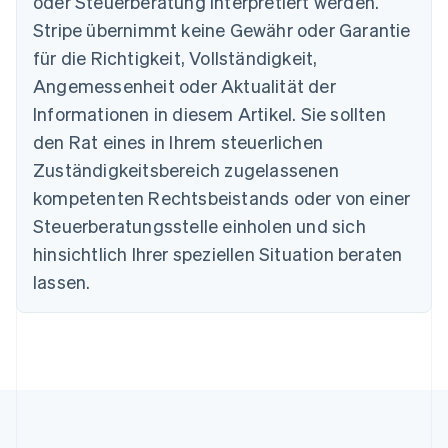
oder Steuerberatung interpretiert werden.
Brasilien
Stripe übernimmt keine Gewähr oder Garantie
Português
English
Bulgarien
für die Richtigkeit, Vollständigkeit,
English
Angemessenheit oder Aktualität der
Dänemark
Informationen in diesem Artikel. Sie sollten
English
Deutschland
den Rat eines in Ihrem steuerlichen
Deutsch
English
Zuständigkeitsbereich zugelassenen
Estland
English
kompetenten Rechtsbeistands oder von einer
Festlandchina
Steuerberatungsstelle einholen und sich
简体中文
English
Finnland
hinsichtlich Ihrer speziellen Situation beraten
English
Svenska
lassen.
Frankreich
Français
English
Gibraltar
English
Griechenland
English
Indien
English