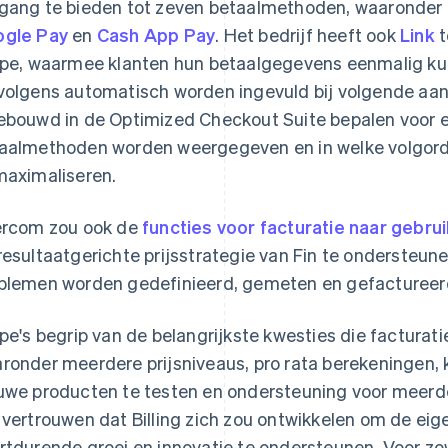
gang te bieden tot zeven betaalmethoden, waaronder 
gle Pay
en
Cash App Pay
. Het bedrijf heeft ook
Link
t
ipe, waarmee klanten hun betaalgegevens eenmalig k
volgens automatisch worden ingevuld bij volgende aan
ebouwd in de Optimized Checkout Suite bepalen voor e
aalmethoden worden weergegeven en in welke volgor
maximaliseren.
ercom zou ook de
functies voor facturatie naar gebrui
resultaatgerichte prijsstrategie van Fin te ondersteune
blemen worden gedefinieerd, gemeten en gefactureerd
ipe's begrip van de belangrijkste kwesties die factur
ronder meerdere prijsniveaus, pro rata berekeningen, 
uwe producten te testen en ondersteuning voor meerd
 vertrouwen dat Billing zich zou ontwikkelen om de eig
rtdurende groei en innovatie te ondersteunen. Voor zow