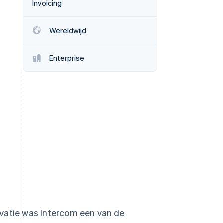
Invoicing
Wereldwijd
Stripe Sessions 2026
Ontdek hoe Stripe de
Enterprise
economische
infrastructuur voor AI
bouwt.
Nu bekijken
ovatie was Intercom een van de