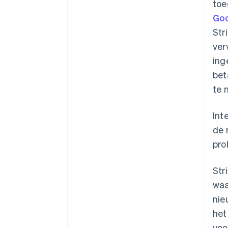
toe
Goo
Str
ver
ing
bet
te 
Int
de 
pro
Str
waa
nie
het
voo