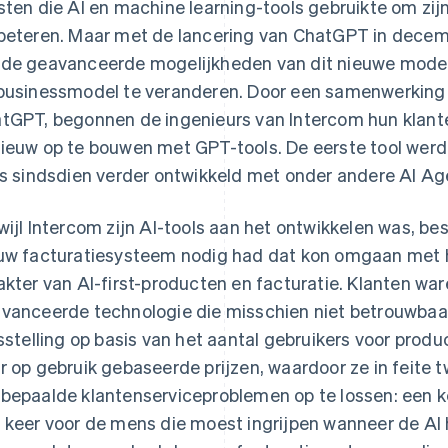
sten die AI en machine learning-tools gebruikte om zij
beteren. Maar met de lancering van ChatGPT in dece
de geavanceerde mogelijkheden van dit nieuwe model 
businessmodel te veranderen. Door een samenwerking 
tGPT, begonnen de ingenieurs van Intercom hun klant
ieuw op te bouwen met GPT-tools. De eerste tool werd
is sindsdien verder ontwikkeld met onder andere AI Age
wijl Intercom zijn AI-tools aan het ontwikkelen was, bes
uw facturatiesysteem nodig had dat kon omgaan met h
akter van AI-first-producten en facturatie. Klanten war
vanceerde technologie die misschien niet betrouwbaar
jsstelling op basis van het aantal gebruikers voor prod
r op gebruik gebaseerde prijzen, waardoor ze in feite
bepaalde klantenserviceproblemen op te lossen: een k
 keer voor de mens die moest ingrijpen wanneer de AI 