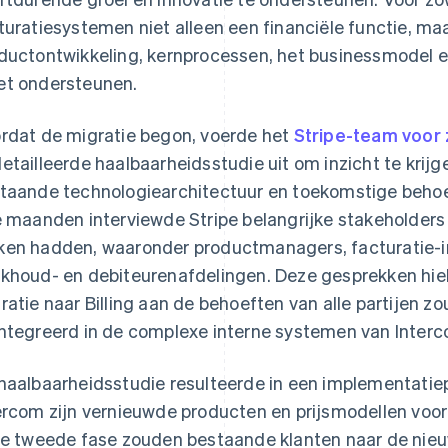
turatiesystemen niet alleen een financiële functie, ma
ductontwikkeling, kernprocessen, het businessmodel en
t ondersteunen.
rdat de migratie begon, voerde het
Stripe-team voor 
etailleerde haalbaarheidsstudie uit om inzicht te krijg
taande technologiearchitectuur en toekomstige beho
e maanden interviewde Stripe belangrijke stakeholders
en hadden, waaronder productmanagers, facturatie-i
khoud- en debiteurenafdelingen. Deze gesprekken hiel
ratie naar Billing aan de behoeften van alle partijen 
ntegreerd in de complexe interne systemen van Interc
haalbaarheidsstudie resulteerde in een implementatiepl
ercom zijn vernieuwde producten en prijsmodellen voor n
de tweede fase zouden bestaande klanten naar de nie