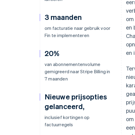
eer
ver
3 maanden
om 
en 
om facturatie naar gebruik voor
Fin te implementeren
Cha
opn
20%
en 
van abonnementenvolume
Ter
gemigreerd naar Stripe Billing in
nie
7 maanden
kar
gea
Nieuwe prijsopties
pri
gelanceerd,
puu
inclusief kortingen op
om 
factuurregels
een