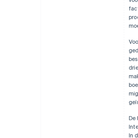
fac
pro
moe
Voo
ged
bes
dri
mak
boe
mig
geï
De 
Int
In 