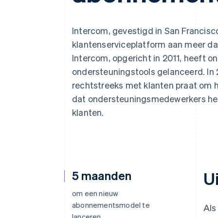
Link
Versneld afrekenen
Financial Connections
Intercom, gevestigd in San Francisco
Data gekoppelde rekeningen
klantenserviceplatform aan meer dan
Intercom, opgericht in 2011, heeft 
ondersteuningstools gelanceerd. In
rechtstreeks met klanten praat om hu
dat ondersteuningsmedewerkers helpt
klanten.
5 maanden
U
om een nieuw
abonnementsmodel te
Als
lanceren