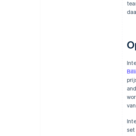
tea
daa
O
Int
Bill
pri
and
wor
van
Int
set