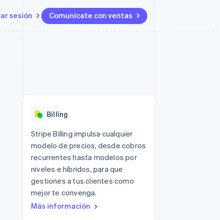
iar sesión
Comunícate con ventas
Recursos
Ecosistema
Contacto
 marketplaces
Más
Integraciones de aplicaciones
Socios
Contacta con ventas
Product roadmap
s
Ejemplos de código
Stripe App Marketplace
Conviértete en socio
Ver lo que viene
ataformas
Blog de desarrolladores
Estado de la API
Radar
Prevención de fraude
Billing
Atlas
Constitución de una startup
 lucro
Stripe Billing impulsa cualquier
modelo de precios, desde cobros
Climate
Eliminación de dióxido de
recurrentes hasta modelos por
carbono
niveles e híbridos, para que
gestiones a tus clientes como
mejor te convenga.
Más información