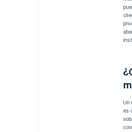
pue
cli
pro
aba
inst
¿
m
Un 
es 
sob
con