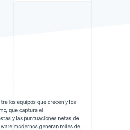
Sesiones de Stripe
2026
Descubre cómo Stripe
construye la
infraestructura
económica para la IA.
Mirar ahora
tre los equipos que crecen y los
mo, que captura el
stas y las puntuaciones netas de
oftware modernos generan miles de