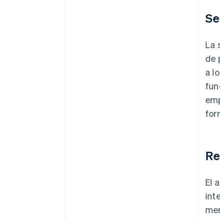
Se
La 
de 
a l
fun
emp
for
Re
El 
int
men