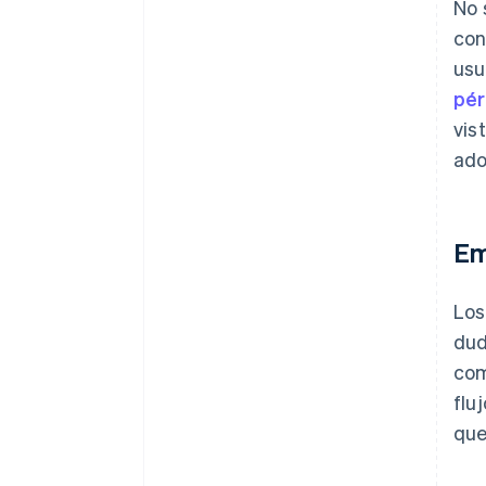
No 
con
usu
pér
vis
ado
Em
Los
dud
com
flu
que