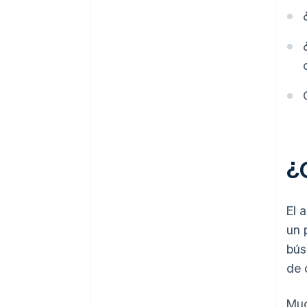
retroalimentación
Desarrolla una cultura que
utilice bien los datos
¿
El 
un 
bús
de 
Muc