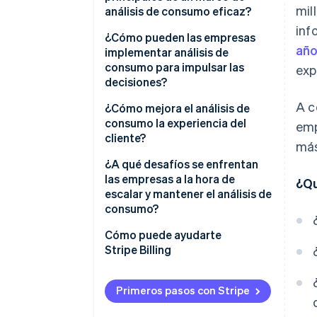
mil
análisis de consumo eficaz?
inf
Seguimiento e instrumentación
¿Cómo pueden las empresas
año
de eventos
implementar análisis de
consumo para impulsar las
exp
Información a nivel de usuario y
decisiones?
cuenta
A c
1. Comienza con una hipótesis
¿Cómo mejora el análisis de
Embudos, rutas y abandonos
consumo la experiencia del
emp
2. Instruméntalo con cuidado
cliente?
Segmentación y cohortes
más
3. Incorpora el contexto en tus
Detecta la fricción antes de que
¿A qué desafíos se enfrentan
Retención, participación y
sistemas
se convierta en pérdida de
las empresas a la hora de
¿Qu
dashboards
clientes
escalar y mantener el análisis de
4. Pasa del análisis a la acción
consumo?
Gobernanza e integración
Reconoce las diferentes formas
5. Mantén e itera
en que los clientes encuentran
Integración de datos dispersos
Cómo puede ayudarte
valor
Stripe Billing
Gestión del volumen de datos y
Anticípate a las necesidades, no
el ruido
reacciones a ellas
Primeros pasos con Stripe
Equilibrar la información con la
Trata el comportamiento como
privacidad