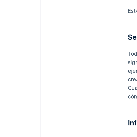
Est
Se
Tod
sig
eje
cre
Cua
cóm
In