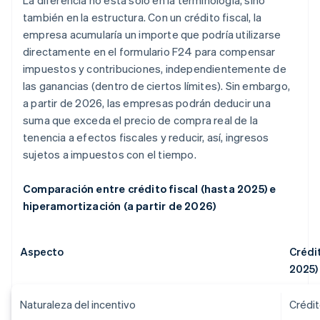
La diferencia no está solo en la terminología, sino
también en la estructura. Con un crédito fiscal, la
empresa acumularía un importe que podría utilizarse
directamente en el formulario F24 para compensar
impuestos y contribuciones, independientemente de
las ganancias (dentro de ciertos límites). Sin embargo,
a partir de 2026, las empresas podrán deducir una
suma que exceda el precio de compra real de la
tenencia a efectos fiscales y reducir, así, ingresos
sujetos a impuestos con el tiempo.
Comparación entre crédito fiscal (hasta 2025) e
hiperamortización (a partir de 2026)
Aspecto
Crédit
2025)
Naturaleza del incentivo
Crédit