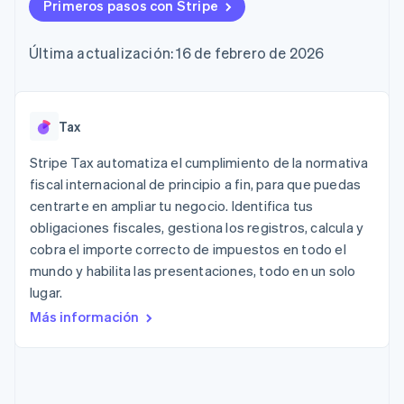
Authorization
Primeros pasos con Stripe
Recognition
Empresa
Gestión del dinero
Gestionar
Boost
Automatización
Plataformas
suscripciones
Optimizaciones
contable
Hoja de ruta del
SaaS
Ofrecer cobro por
Última actualización: 16 de febrero de 2026
de aceptación
Stripe Sigma
producto
consumo
Link
Informes
Conferencia anual
Emitir tarjetas
Proceso de
personalizados
Sessions
respaldadas por
compra
Data Pipeline
Empleos
monedas estables
Por sector
acelerado
Sincronización
Sala de prensa
Tax
Aprovisiona y gestiona
de datos
Stripe Press
servicios con agentes
Empresas de IA
Stripe Tax automatiza el cumplimiento de la normativa
Economía de los
fiscal internacional de principio a fin, para que puedas
creadores
centrarte en ampliar tu negocio. Identifica tus
Juegos
Contacto
Más
Recursos
Hostelería, viajes y ocio
obligaciones fiscales, gestiona los registros, calcula y
Product roadmap
Contacta con ventas
cobra el importe correcto de impuestos en todo el
Ver lo que viene
Seguros
Integraciones de
Conviértete en socio
mundo y habilita las presentaciones, todo en un solo
Medios de
aplicaciones
Radar
comunicación y
Ejemplos de código
lugar.
Prevención de fraude
entretenimiento
Blog de
Más información
Organizaciones sin
desarrolladores
Atlas
fines de lucro
Estado de la API
Constitución de una startup
Servicios
Climate
profesionales
Eliminación de dióxido de carbono
Sector público
Minorista