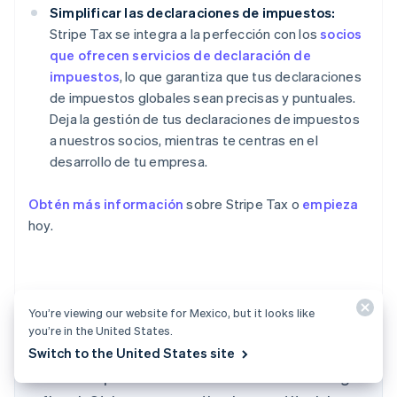
Simplificar las declaraciones de impuestos:
Stripe Tax se integra a la perfección con los
socios
que ofrecen servicios de declaración de
impuestos
, lo que garantiza que tus declaraciones
de impuestos globales sean precisas y puntuales.
Deja la gestión de tus declaraciones de impuestos
a nuestros socios, mientras te centras en el
desarrollo de tu empresa.
Obtén más información
sobre Stripe Tax o
empieza
hoy.
You’re viewing our website for Mexico, but it looks like
El contenido de este artículo tiene solo fines
Alemania
you’re in the United States.
Deutsch
English
informativos y educativos generales y no
Switch to the United States site
Australia
debe interpretarse como asesoramiento legal
English