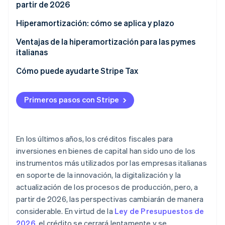
hiperamortización
partir de 2026
Categorías de aumento de costos
Hiperamortización: cómo se aplica y plazo
Plazo de entrada en vigor
Ventajas de la hiperamortización para las pymes
italianas
Cómo puede ayudarte Stripe Tax
Primeros pasos con Stripe
En los últimos años, los créditos fiscales para
inversiones en bienes de capital han sido uno de los
instrumentos más utilizados por las empresas italianas
en soporte de la innovación, la digitalización y la
actualización de los procesos de producción, pero, a
partir de 2026, las perspectivas cambiarán de manera
considerable. En virtud de la
Ley de Presupuestos de
2026
, el crédito se cerrará lentamente y se