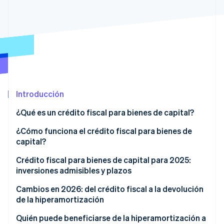
Ecosistema
Sesiones de Stripe 2026
Socios
Descubre cómo Stripe construye la infraestructura económi
Stripe App Marketplace
Mirar ahora
Introducción
¿Qué es un crédito fiscal para bienes de capital?
¿Cómo funciona el crédito fiscal para bienes de
capital?
Crédito fiscal para bienes de capital para 2025:
inversiones admisibles y plazos
Cambios en 2026: del crédito fiscal a la devolución
de la hiperamortización
Cómo funciona el nuevo mecanismo de
Quién puede beneficiarse de la hiperamortización a