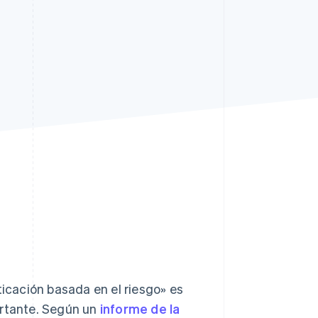
Sesiones de Stripe
2026
Descubre cómo Stripe
construye la
infraestructura
económica para la IA.
Mirar ahora
ticación basada en el riesgo» es
rtante. Según un
informe de la