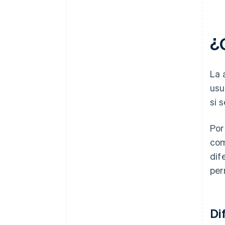
¿
La 
usu
si 
Por
com
dif
per
Di