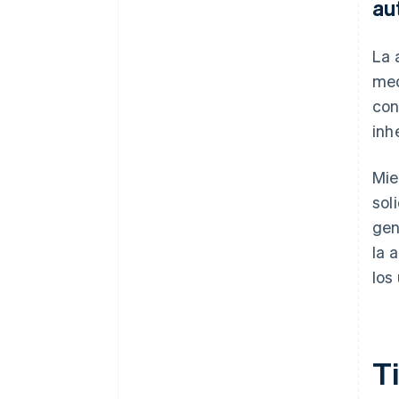
au
La 
med
con
inh
Mie
sol
gen
la 
los
T