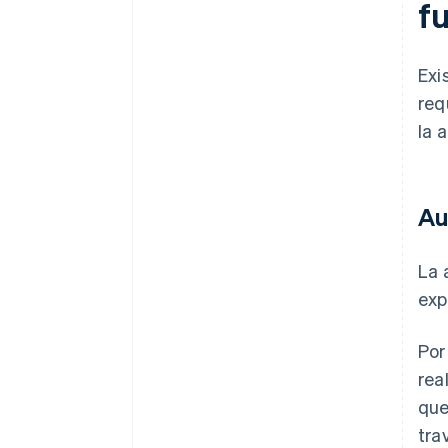
f
Exi
req
la 
Au
La 
expl
Por
rea
que
tra