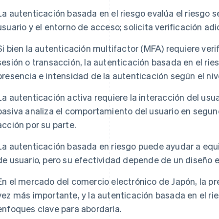
La autenticación basada en el riesgo evalúa el riesgo
usuario y el entorno de acceso; solicita verificación ad
Si bien la autenticación multifactor (MFA) requiere veri
sesión o transacción, la autenticación basada en el ri
presencia e intensidad de la autenticación según el nive
La autenticación activa requiere la interacción del usu
pasiva analiza el comportamiento del usuario en segund
acción por su parte.
La autenticación basada en riesgo puede ayudar a equil
de usuario, pero su efectividad depende de un diseño
En el mercado del comercio electrónico de Japón, la pr
vez más importante, y la autenticación basada en el r
enfoques clave para abordarla.