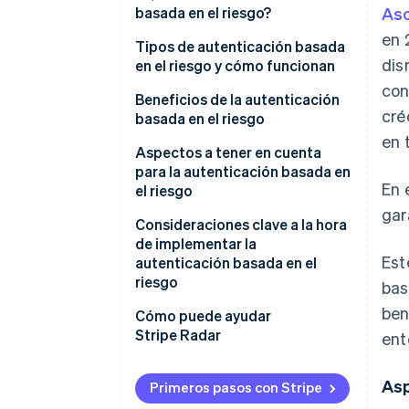
basada en el riesgo?
Aso
en 
Diferencias entre la
Tipos de autenticación basada
dis
autenticación basada en el
en el riesgo y cómo funcionan
riesgo y la autenticación
con
Autenticación activa
Beneficios de la autenticación
multifactor (MFA)
cré
basada en el riesgo
Autenticación pasiva
en 
Mitiga el acceso no autorizado
Aspectos a tener en cuenta
y el fraude
para la autenticación basada en
En 
el riesgo
No compromete la comodidad
gar
del usuario
Posibilidad de que la
Consideraciones clave a la hora
autenticación reforzada sea
de implementar la
Reduce el abandono del carrito
Est
contraproducente
autenticación basada en el
y ayuda a mantener las tasas de
riesgo
bas
conversión
Impacto de los falsos positivos
ben
en los usuarios legítimos
Diseño basado en el perfil de
Cómo puede ayudar
riesgo de tu empresa
Stripe Radar
ent
Realización de mejoras
Asp
continuas
Primeros pasos con Stripe