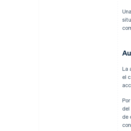
Una
sit
com
Au
La 
el 
acc
Por
del
de 
con