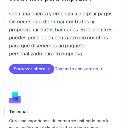
English
Irlanda
Crea una cuenta y empieza a aceptar pagos
English
Italia
sin necesidad de firmar contratos ni
Italiano
English
proporcionar datos bancarios. Si lo prefieres,
Japón
puedes ponerte en contacto con nosotros
日本語
English
Letonia
para que diseñemos un paquete
English
personalizado para tu empresa.
Liechtenstein
Deutsch
English
Lituania
Empezar ahora
Contacta con ventas
English
Luxemburgo
Français
Deutsch
English
Malasia
English
简体中文
Malta
English
Terminal
México
Español
English
Crea una experiencia de comercio unificado para la
Noruega
interacción con el cliente tanto en línea como