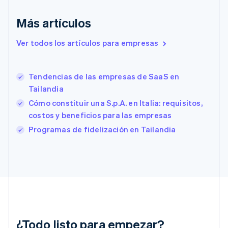
English
Eslovaquia
Más artículos
English
Eslovenia
Ver todos los artículos para empresas
English
Italiano
España
Español
English
Tendencias de las empresas de SaaS en
Estados Unidos
English
Español
简体中文
Tailandia
Estonia
Cómo constituir una S.p.A. en Italia: requisitos,
English
costos y beneficios para las empresas
Finlandia
English
Svenska
Programas de fidelización en Tailandia
Francia
Français
English
Gibraltar
English
Grecia
English
Hungría
English
India
¿Todo listo para empezar?