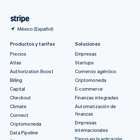
Deutsch
Français
Italiano
English
Tailandia
ไทย
English
México (Español)
Productos y tarifas
Soluciones
Precios
Empresas
Atlas
Startups
Authorization Boost
Comercio agéntico
Billing
Criptomoneda
Capital
E-commerce
Checkout
Finanzas integradas
Climate
Automatización de
finanzas
Connect
Empresas
Criptomoneda
internacionales
Data Pipeline
Pagos en la aplicación