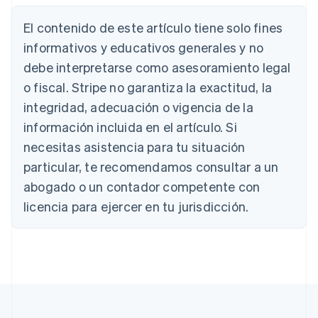
Deutsch
English
Australia
El contenido de este artículo tiene solo fines
English
informativos y educativos generales y no
Austria
debe interpretarse como asesoramiento legal
Deutsch
English
Bélgica
o fiscal. Stripe no garantiza la exactitud, la
Nederlands
Français
Deutsch
English
integridad, adecuación o vigencia de la
Brasil
Português
English
información incluida en el artículo. Si
Bulgaria
necesitas asistencia para tu situación
English
Canadá
particular, te recomendamos consultar a un
English
Français
abogado o un contador competente con
China continental
licencia para ejercer en tu jurisdicción.
简体中文
English
Chipre
English
Croacia
English
Italiano
Dinamarca
English
Emiratos Árabes Unidos