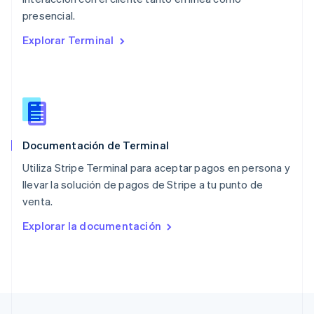
English
presencial.
Nueva Zelandia
English
Explorar Terminal
Países Bajos
Nederlands
English
Polonia
English
Portugal
Português
English
RAE de Hong Kong, China
Documentación de Terminal
English
简体中文
Reino Unido
Utiliza Stripe Terminal para aceptar pagos en persona y
English
llevar la solución de pagos de Stripe a tu punto de
República Checa
venta.
English
Rumania
Explorar la documentación
English
Singapur
English
简体中文
Suecia
Svenska
English
Suiza