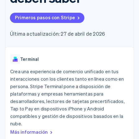
Authorization
Recognition
Empresa
Gestión del dinero
Gestionar
Boost
Automatización
Plataformas
suscripciones
Optimizaciones
contable
Hoja de ruta del
SaaS
Ofrecer cobro por
Primeros pasos con Stripe
de aceptación
Stripe Sigma
producto
consumo
Link
Informes
Conferencia anual
Emitir tarjetas
Proceso de
personalizados
Sessions
respaldadas por
Última actualización: 27 de abril de 2026
compra
Data Pipeline
Empleos
monedas estables
Por sector
acelerado
Sincronización
Sala de prensa
Aprovisiona y gestiona
de datos
Stripe Press
servicios con agentes
Empresas de IA
Terminal
Economía de los
creadores
Juegos
Contacto
Crea una experiencia de comercio unificado en tus
Más
Recursos
Hostelería, viajes y ocio
interacciones con los clientes tanto en línea como en
Product roadmap
Contacta con ventas
Ver lo que viene
persona. Stripe Terminal pone a disposición de
Seguros
Integraciones de
Conviértete en socio
Medios de
aplicaciones
plataformas y empresas herramientas para
Radar
comunicación y
Ejemplos de código
desarrolladores, lectores de tarjetas precertificados,
Prevención de fraude
entretenimiento
Blog de
Tap to Pay en dispositivos iPhone y Android
Organizaciones sin
desarrolladores
Atlas
fines de lucro
Estado de la API
compatibles y gestión de dispositivos basados en la
Constitución de una startup
Servicios
nube.
Climate
profesionales
Eliminación de dióxido de carbono
Más información
Sector público
Minorista