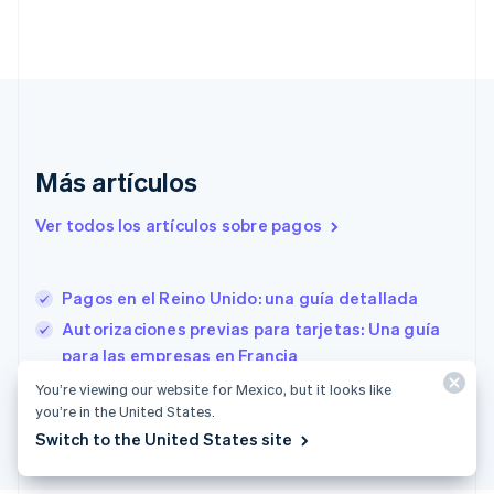
Dinamarca
English
Emiratos Árabes Unidos
English
Eslovaquia
English
Eslovenia
Más artículos
English
Italiano
España
Ver todos los artículos sobre pagos
Español
English
Estados Unidos
English
Español
简体中文
Estonia
Pagos en el Reino Unido: una guía detallada
English
Autorizaciones previas para tarjetas: Una guía
Finlandia
para las empresas en Francia
English
Svenska
Francia
Qué es pagoPA y cómo funciona
You’re viewing our website for Mexico, but it looks like
Français
English
you’re in the United States.
Gibraltar
Switch to the United States site
English
Grecia
English