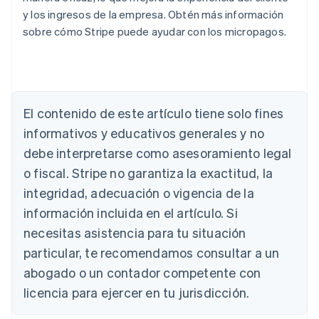
y los ingresos de la empresa. Obtén más información
sobre cómo Stripe puede ayudar con los micropagos.
Alemania
Deutsch
English
Australia
English
Austria
El contenido de este artículo tiene solo fines
Deutsch
English
Bélgica
informativos y educativos generales y no
Nederlands
Français
Deutsch
English
debe interpretarse como asesoramiento legal
Brasil
o fiscal. Stripe no garantiza la exactitud, la
Português
English
Bulgaria
integridad, adecuación o vigencia de la
English
información incluida en el artículo. Si
Canadá
necesitas asistencia para tu situación
English
Français
China continental
particular, te recomendamos consultar a un
简体中文
English
abogado o un contador competente con
Chipre
English
licencia para ejercer en tu jurisdicción.
Croacia
English
Italiano