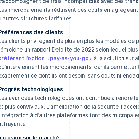
s'accompagnent de frais incompatibles avec des transa
Les micropaiements réduisent ces coûts en agrégeant 
d'autres structures tarifaires.
Préférences des clients
Les clients privilégient de plus en plus les modèles 
témoigne un rapport Deloitte de 2022 selon lequel plu
préfèrent l'option « pay-as-you-go »
à la solution sur 
qu'interviennent les micropaiements, car ils permettent
exactement ce dont ils ont besoin, sans coûts ni enga
Progrès technologiques
Les avancées technologiques ont contribué à rendre l
et plus conviviaux. L'amélioration de la sécurité, l'accé
l'intégration à d'autres plateformes font des micropai
attrayante.
Inclusion sur le marché