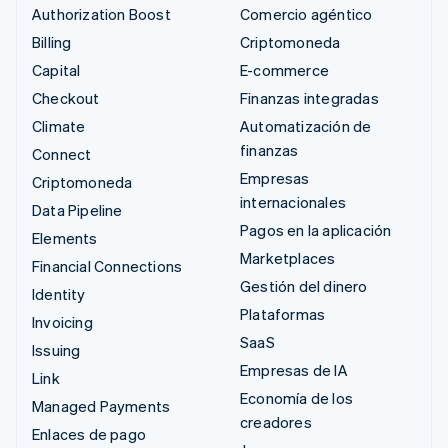
Authorization Boost
Comercio agéntico
Billing
Criptomoneda
Capital
E-commerce
Checkout
Finanzas integradas
Climate
Automatización de
finanzas
Connect
Empresas
Criptomoneda
internacionales
Data Pipeline
Pagos en la aplicación
Elements
Marketplaces
Financial Connections
Gestión del dinero
Identity
Plataformas
Invoicing
SaaS
Issuing
Empresas de IA
Link
Economía de los
Managed Payments
creadores
Enlaces de pago