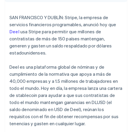
SAN FRANCISCO Y DUBLÍN: Stripe, la empresa de
Ecosistema
servicios financieros programables, anunció hoy que
Sesiones de Stripe 2026
Deel
usa Stripe para permitir que millones de
Socios
Descubre cómo Stripe construye la infraestructura económi
Stripe App Marketplace
Mirar ahora
contratistas de más de 150 países mantengan,
generen y gasten un saldo respaldado por dólares
estadounidenses.
Alemania
Deel es una plataforma global de nóminas y de
Deutsch
English
cumplimiento de la normativa que apoya a más de
Australia
40,000 empresas y a 1.5 millones de trabajadores en
English
todo el mundo. Hoy en día, la empresa lanza una cartera
Austria
de stablecoin para ayudar a que sus contratistas de
Deutsch
English
Bélgica
todo el mundo mantengan ganancias en DLUSD (el
Nederlands
Français
Deutsch
English
saldo denominado en USD de Deel), reúnan los
Brasil
requisitos con el fin de obtener recompensas por sus
Português
English
tenencias y gasten en cualquier lugar.
Bulgaria
English