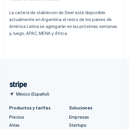
Reino Unido
English
La cartera de stablecoin de Deel está disponible
República Checa
actualmente en Argentina; el resto de los países de
English
América Latina se agregarán en las próximas semanas
Rumania
y, luego, APAC, MENA y África.
English
Singapur
English
简体中文
Suecia
Svenska
English
Suiza
Deutsch
Français
Italiano
English
Tailandia
ไทย
English
México (Español)
Productos y tarifas
Soluciones
Precios
Empresas
Atlas
Startups