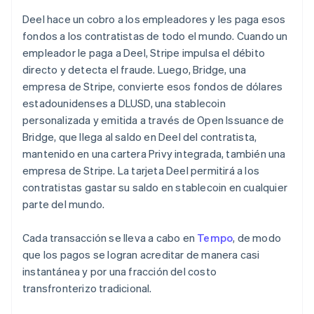
Finlandia
Deel hace un cobro a los empleadores y les paga esos
English
Svenska
fondos a los contratistas de todo el mundo. Cuando un
Francia
empleador le paga a Deel, Stripe impulsa el débito
Français
English
Gibraltar
directo y detecta el fraude. Luego, Bridge, una
English
empresa de Stripe, convierte esos fondos de dólares
Grecia
estadounidenses a DLUSD, una stablecoin
English
personalizada y emitida a través de Open Issuance de
Hungría
Bridge, que llega al saldo en Deel del contratista,
English
India
mantenido en una cartera Privy integrada, también una
English
empresa de Stripe. La tarjeta Deel permitirá a los
Irlanda
contratistas gastar su saldo en stablecoin en cualquier
English
parte del mundo.
Italia
Italiano
English
Cada transacción se lleva a cabo en
Tempo
, de modo
Japón
que los pagos se logran acreditar de manera casi
日本語
English
Letonia
instantánea y por una fracción del costo
English
transfronterizo tradicional.
Liechtenstein
Deutsch
English