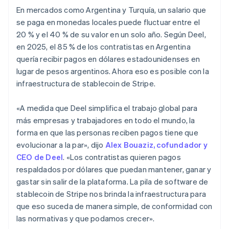
Canadá
En mercados como Argentina y Turquía, un salario que
English
Français
se paga en monedas locales puede fluctuar entre el
China continental
20 % y el 40 % de su valor en un solo año. Según Deel,
简体中文
English
en 2025, el 85 % de los contratistas en Argentina
Chipre
quería recibir pagos en dólares estadounidenses en
English
Croacia
lugar de pesos argentinos. Ahora eso es posible con la
English
Italiano
infraestructura de stablecoin de Stripe.
Dinamarca
English
«A medida que Deel simplifica el trabajo global para
Emiratos Árabes Unidos
más empresas y trabajadores en todo el mundo, la
English
forma en que las personas reciben pagos tiene que
Eslovaquia
evolucionar a la par», dijo
Alex Bouaziz, cofundador y
English
Eslovenia
CEO de Deel
. «Los contratistas quieren pagos
English
Italiano
respaldados por dólares que puedan mantener, ganar y
España
gastar sin salir de la plataforma. La pila de software de
Español
English
stablecoin de Stripe nos brinda la infraestructura para
Estados Unidos
que eso suceda de manera simple, de conformidad con
English
Español
简体中文
Estonia
las normativas y que podamos crecer».
English