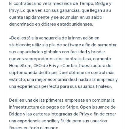
El contratista no ve la mecánica de Tempo, Bridge y
Lituania
Privy. Lo que ven son sus ganancias, que llegan a su
English
Luxemburgo
cuenta rápidamente y se acumulan en un saldo
Français
Deutsch
English
denominado en dólares estadounidenses.
Malasia
English
简体中文
«Deel está a la vanguardia de la innovación en
Malta
stablecoin; utiliza la pila de software a fin de aumentar
English
México
sus capacidades globales con facilidad y brindar
Español
English
nuevos superpoderes a los contratistas», comentó
Noruega
Henri Stern, CEO de Privy. «Con la infraestructura de
English
criptomoneda de Stripe, Deel obtiene un control más
Nueva Zelandia
estricto, una mejor economía destinada a la empresa y
English
Países Bajos
una experiencia perfecta para sus usuarios finales».
Nederlands
English
Polonia
Deel es una de las primeras empresas en combinar la
English
infraestructura de pagos de Stripe, Open Issuance de
Portugal
Bridge y las carteras integradas de Privy a fin de crear
Português
English
una experiencia sencilla y fluida para sus usuarios
RAE de Hong Kong, China
finales en todo el mundo.
English
简体中文