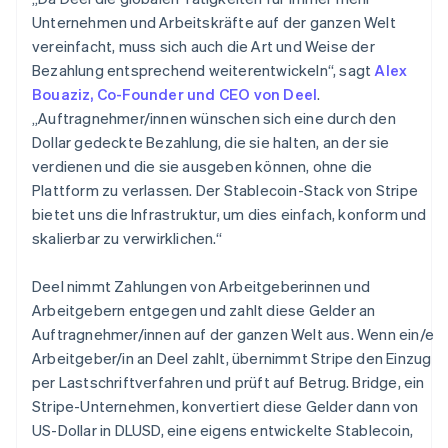
Finnland
Unternehmen und Arbeitskräfte auf der ganzen Welt
English
Svenska
Frankreich
vereinfacht, muss sich auch die Art und Weise der
Français
English
Bezahlung entsprechend weiterentwickeln“, sagt
Alex
Gibraltar
Bouaziz, Co-Founder und CEO von Deel
.
English
„Auftragnehmer/innen wünschen sich eine durch den
Griechenland
Dollar gedeckte Bezahlung, die sie halten, an der sie
English
verdienen und die sie ausgeben können, ohne die
Indien
Plattform zu verlassen. Der Stablecoin-Stack von Stripe
English
Irland
bietet uns die Infrastruktur, um dies einfach, konform und
English
skalierbar zu verwirklichen.“
Italien
Italiano
English
Deel nimmt Zahlungen von Arbeitgeberinnen und
Japan
Arbeitgebern entgegen und zahlt diese Gelder an
日本語
English
Kanada
Auftragnehmer/innen auf der ganzen Welt aus. Wenn ein/e
English
Français
Arbeitgeber/in an Deel zahlt, übernimmt Stripe den Einzug
Kroatien
per Lastschriftverfahren und prüft auf Betrug. Bridge, ein
English
Italiano
Stripe-Unternehmen, konvertiert diese Gelder dann von
Lettland
US-Dollar in DLUSD, eine eigens entwickelte Stablecoin,
English