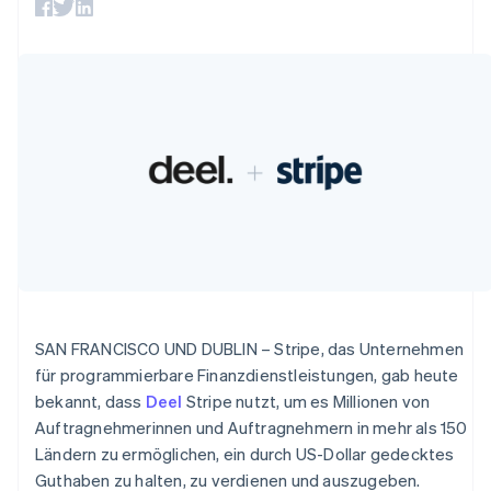
Betrugsprävention
Ecosystem
Atlas
Start-up-Gründung
Partner
Stripe App-Marktplatz
Climate
CO₂-Entnahme
Identity
Online-Identitätsprüfung
Stripe-Sessions 2026
Erfahren Sie, wie Stripe Lösungen für die Wirts
Jetzt ansehen
SAN FRANCISCO UND DUBLIN – Stripe, das Unternehmen
für programmierbare Finanzdienstleistungen, gab heute
bekannt, dass
Deel
Stripe nutzt, um es Millionen von
Auftragnehmerinnen und Auftragnehmern in mehr als 150
Ländern zu ermöglichen, ein durch US-Dollar gedecktes
Guthaben zu halten, zu verdienen und auszugeben.