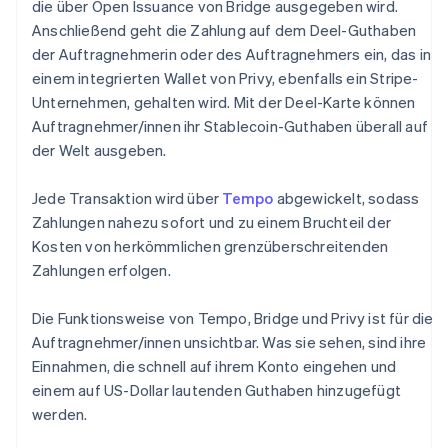
Liechtenstein
die über Open Issuance von Bridge ausgegeben wird.
Deutsch
English
Anschließend geht die Zahlung auf dem Deel-Guthaben
Litauen
der Auftragnehmerin oder des Auftragnehmers ein, das in
English
einem integrierten Wallet von Privy, ebenfalls ein Stripe-
Luxemburg
Unternehmen, gehalten wird. Mit der Deel-Karte können
Français
Deutsch
English
Malaysia
Auftragnehmer/innen ihr Stablecoin-Guthaben überall auf
English
简体中文
der Welt ausgeben.
Malta
English
Jede Transaktion wird über
Tempo
abgewickelt, sodass
Mexiko
Zahlungen nahezu sofort und zu einem Bruchteil der
Español
English
Kosten von herkömmlichen grenzüberschreitenden
Neuseeland
Zahlungen erfolgen.
English
Niederlande
Nederlands
English
Die Funktionsweise von Tempo, Bridge und Privy ist für die
Norwegen
Auftragnehmer/innen unsichtbar. Was sie sehen, sind ihre
English
Einnahmen, die schnell auf ihrem Konto eingehen und
Österreich
einem auf US-Dollar lautenden Guthaben hinzugefügt
Deutsch
English
Polen
werden.
English