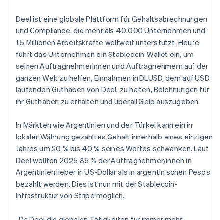
Deel ist eine globale Plattform für Gehaltsabrechnungen
und Compliance, die mehr als 40.000 Unternehmen und
1,5 Millionen Arbeitskräfte weltweit unterstützt. Heute
führt das Unternehmen ein Stablecoin-Wallet ein, um
Australien
seinen Auftragnehmerinnen und Auftragnehmern auf der
English
ganzen Welt zu helfen, Einnahmen in DLUSD, dem auf USD
Belgien
lautenden Guthaben von Deel, zu halten, Belohnungen für
Nederlands
Français
Deutsch
English
ihr Guthaben zu erhalten und überall Geld auszugeben.
Brasilien
Português
English
Bulgarien
In Märkten wie Argentinien und der Türkei kann ein in
English
lokaler Währung gezahltes Gehalt innerhalb eines einzigen
Dänemark
Jahres um 20 % bis 40 % seines Wertes schwanken. Laut
English
Deel wollten 2025 85 % der Auftragnehmer/innen in
Deutschland
Argentinien lieber in US-Dollar als in argentinischen Pesos
Deutsch
English
Estland
bezahlt werden. Dies ist nun mit der Stablecoin-
English
Infrastruktur von Stripe möglich.
Festlandchina
简体中文
English
„Da Deel die globalen Tätigkeiten für immer mehr