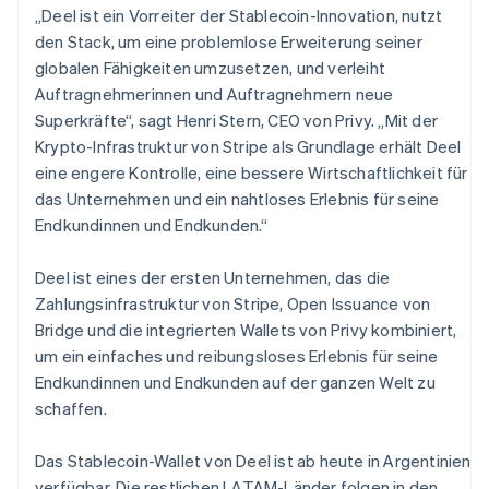
Portugal
„Deel ist ein Vorreiter der Stablecoin-Innovation, nutzt
Português
English
den Stack, um eine problemlose Erweiterung seiner
Rumänien
globalen Fähigkeiten umzusetzen, und verleiht
English
Schweden
Auftragnehmerinnen und Auftragnehmern neue
Svenska
English
Superkräfte“, sagt Henri Stern, CEO von Privy. „Mit der
Schweiz
Krypto-Infrastruktur von Stripe als Grundlage erhält Deel
Deutsch
Français
Italiano
English
eine engere Kontrolle, eine bessere Wirtschaftlichkeit für
Singapur
das Unternehmen und ein nahtloses Erlebnis für seine
English
简体中文
Slowakei
Endkundinnen und Endkunden.“
English
Slowenien
Deel ist eines der ersten Unternehmen, das die
English
Italiano
Zahlungsinfrastruktur von Stripe, Open Issuance von
Sonderverwaltungsregion Hongkong,
Bridge und die integrierten Wallets von Privy kombiniert,
China
um ein einfaches und reibungsloses Erlebnis für seine
English
简体中文
Endkundinnen und Endkunden auf der ganzen Welt zu
Spanien
schaffen.
Español
English
Thailand
ไทย
English
Das Stablecoin-Wallet von Deel ist ab heute in Argentinien
Tschechische Republik
verfügbar. Die restlichen LATAM-Länder folgen in den