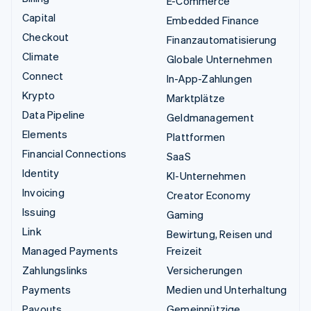
E-Commerce
Capital
Embedded Finance
Checkout
Finanzautomatisierung
Climate
Globale Unternehmen
Connect
In-App-Zahlungen
Krypto
Marktplätze
Data Pipeline
Geldmanagement
Elements
Plattformen
Financial Connections
SaaS
Identity
KI-Unternehmen
Invoicing
Creator Economy
Issuing
Gaming
Link
Bewirtung, Reisen und
Managed Payments
Freizeit
Zahlungslinks
Versicherungen
Payments
Medien und Unterhaltung
Payouts
Gemeinnützige