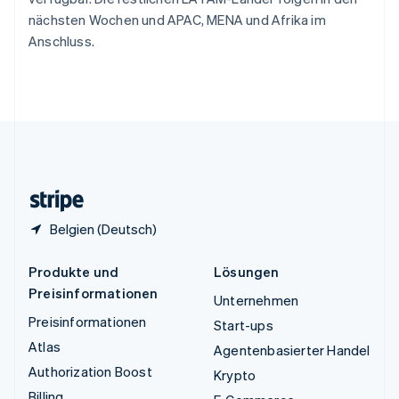
English
nächsten Wochen und APAC, MENA und Afrika im
Ungarn
Anschluss.
English
Vereinigte Arabische Emirate
English
Vereinigte Staaten
English
Español
简体中文
Vereinigtes Königreich
English
Zypern
English
Belgien (Deutsch)
Produkte und
Lösungen
Preisinformationen
Unternehmen
Preisinformationen
Start-ups
Atlas
Agentenbasierter Handel
Authorization Boost
Krypto
Billing