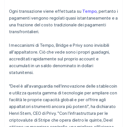
Lituania
English
Ogni transazione viene effettuata su
Tempo
, pertanto i
Lussemburgo
pagamenti vengono regolati quasi istantaneamente e a
Français
Deutsch
English
una frazione del costo tradizionale dei pagamenti
Malaysia
transfrontalieri.
English
简体中文
Malta
English
I meccanismi di Tempo, Bridge e Privy sono invisibili
Messico
all'appaltatore. Ciò che vede sono i propri guadagni,
Español
English
accreditati rapidamente sul proprio account e
Norvegia
accumulati in un saldo denominato in dollari
English
Nuova Zelanda
statunitensi.
English
Paesi Bassi
"Deel è all'avanguardia nell'innovazione delle stablecoin
Nederlands
English
e utilizza questa gamma di tecnologie per ampliare con
Polonia
facilità le proprie capacità globali e per offrire agli
English
Portogallo
appaltatori strumenti ancora più potenti", ha dichiarato
Português
English
Henri Stern, CEO di Privy. "Con l'infrastruttura per le
RAS di Hong Kong, Cina
criptovalute di Stripe che opera dietro le quinte, Deel
English
简体中文
ottiene un maggiore controllo, una migliore efficienza