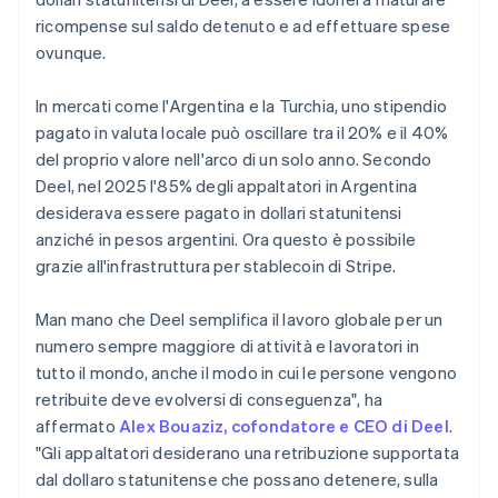
Austria
ricompense sul saldo detenuto e ad effettuare spese
Deutsch
English
ovunque.
Belgio
Nederlands
Français
Deutsch
English
Brasile
In mercati come l'Argentina e la Turchia, uno stipendio
Português
English
pagato in valuta locale può oscillare tra il 20% e il 40%
Bulgaria
del proprio valore nell'arco di un solo anno. Secondo
English
Deel, nel 2025 l'85% degli appaltatori in Argentina
Canada
desiderava essere pagato in dollari statunitensi
English
Français
Cina continentale
anziché in pesos argentini. Ora questo è possibile
简体中文
English
grazie all'infrastruttura per stablecoin di Stripe.
Cipro
English
Man mano che Deel semplifica il lavoro globale per un
Croazia
numero sempre maggiore di attività e lavoratori in
English
Italiano
Danimarca
tutto il mondo, anche il modo in cui le persone vengono
English
retribuite deve evolversi di conseguenza", ha
Emirati Arabi Uniti
affermato
Alex Bouaziz, cofondatore e CEO di Deel
.
English
"Gli appaltatori desiderano una retribuzione supportata
Estonia
dal dollaro statunitense che possano detenere, sulla
English