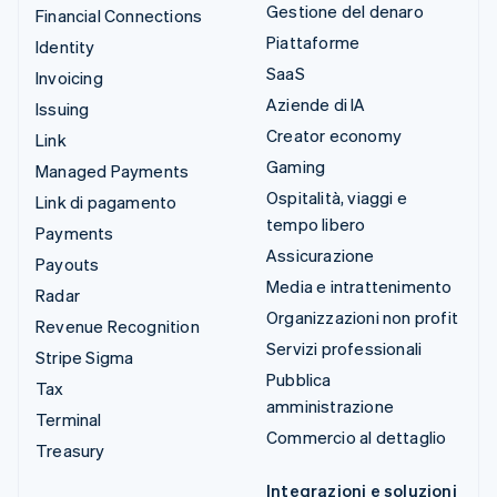
Gestione del denaro
Financial Connections
Piattaforme
Identity
SaaS
Invoicing
Aziende di IA
Issuing
Creator economy
Link
Gaming
Managed Payments
Ospitalità, viaggi e
Link di pagamento
tempo libero
Payments
Assicurazione
Payouts
Media e intrattenimento
Radar
Organizzazioni non profit
Revenue Recognition
Servizi professionali
Stripe Sigma
Pubblica
Tax
amministrazione
Terminal
Commercio al dettaglio
Treasury
Integrazioni e soluzioni