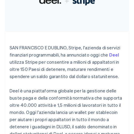
Scopri cosa ti aspetta
Radar
Ecosistema
Prevenzione delle frodi
Partner
Atlas
Stripe App Marketplace
Costituzione di start-up
Climate
SAN FRANCISCO E DUBLINO, Stripe, l'azienda di servizi
Rimozione del carbonio
finanziari programmabili, ha annunciato oggi che
Deel
Identity
utilizza Stripe per consentire a milioni di appaltatori in
Verifica online dell'identità
oltre 150 Paesi di detenere, maturare rendimenti e
spendere un saldo garantito dal dollaro statunitense.
Deel è una piattaforma globale per la gestione delle
Stripe Sessions 2026
buste paga e della conformità normativa che supporta
Scopri come Stripe sta costruendo l'infrastruttura economi
oltre 40.000 attività e 1,5 milioni di lavoratori in tutto il
Guarda ora
mondo. Oggi l'azienda lancia un wallet per stablecoin
per aiutare i propri appaltatori in tutto il mondo a
Australia
detenere i guadagni in DLUSD, il saldo denominato in
English
dollari statunitensi di Deel, a essere idonei a maturare