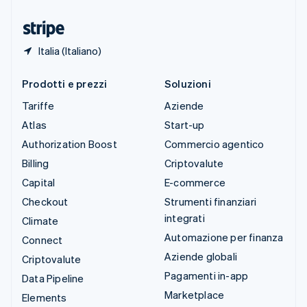
Ungheria
English
Italia (Italiano)
Prodotti e prezzi
Soluzioni
Tariffe
Aziende
Atlas
Start-up
Authorization Boost
Commercio agentico
Billing
Criptovalute
Capital
E-commerce
Checkout
Strumenti finanziari
integrati
Climate
Automazione per finanza
Connect
Aziende globali
Criptovalute
Pagamenti in-app
Data Pipeline
Marketplace
Elements