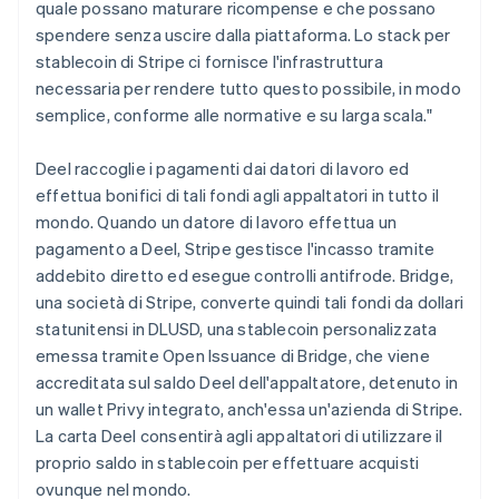
quale possano maturare ricompense e che possano
Finlandia
spendere senza uscire dalla piattaforma. Lo stack per
English
Svenska
Francia
stablecoin di Stripe ci fornisce l'infrastruttura
Français
English
necessaria per rendere tutto questo possibile, in modo
Germania
semplice, conforme alle normative e su larga scala."
Deutsch
English
Giappone
Deel raccoglie i pagamenti dai datori di lavoro ed
日本語
English
Gibilterra
effettua bonifici di tali fondi agli appaltatori in tutto il
English
mondo. Quando un datore di lavoro effettua un
Grecia
pagamento a Deel, Stripe gestisce l'incasso tramite
English
addebito diretto ed esegue controlli antifrode. Bridge,
India
una società di Stripe, converte quindi tali fondi da dollari
English
Irlanda
statunitensi in DLUSD, una stablecoin personalizzata
English
emessa tramite Open Issuance di Bridge, che viene
Italia
accreditata sul saldo Deel dell'appaltatore, detenuto in
Italiano
English
un wallet Privy integrato, anch'essa un'azienda di Stripe.
Lettonia
La carta Deel consentirà agli appaltatori di utilizzare il
English
Liechtenstein
proprio saldo in stablecoin per effettuare acquisti
Deutsch
English
ovunque nel mondo.