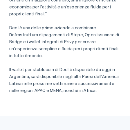
Regno Unito
economica per l'attività e un'esperienza fluida per i
English
Repubblica Ceca
propri clienti finali."
English
Romania
Deel è una delle prime aziende a combinare
English
l'infrastruttura di pagamenti di Stripe, Open Issuance di
Singapore
Bridge e i wallet integrati di Privy per creare
English
简体中文
un'esperienza semplice e fluida per i propri clienti finali
Slovacchia
in tutto il mondo.
English
Slovenia
English
Italiano
Il wallet per stablecoin di Deel è disponibile da oggi in
Spagna
Argentina, sarà disponibile negli altri Paesi dell'America
Español
English
Latina nelle prossime settimane e successivamente
Stati Uniti
nelle regioni APAC e MENA, nonché in Africa.
English
Español
简体中文
Svezia
Svenska
English
Svizzera
Deutsch
Français
Italiano
English
Thailandia
ไทย
English