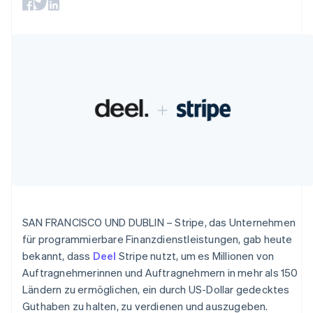
Betrugsprävention
Ecosystem
Atlas
Start-up-Gründung
Partner
Stripe App-Marktplatz
Climate
CO₂-Entnahme
Stripe-Sessions 2026
Erfahren Sie, wie Stripe Lösungen für die Wirtschaft
Jetzt ansehen
SAN FRANCISCO UND DUBLIN – Stripe, das Unternehmen
für programmierbare Finanzdienstleistungen, gab heute
bekannt, dass
Deel
Stripe nutzt, um es Millionen von
Auftragnehmerinnen und Auftragnehmern in mehr als 150
Ländern zu ermöglichen, ein durch US-Dollar gedecktes
Guthaben zu halten, zu verdienen und auszugeben.