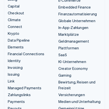
E-Commerce
Capital
Embedded Finance
Checkout
Finanzautomatisierung
Climate
Globale Unternehmen
Connect
In-App-Zahlungen
Krypto
Marktplätze
Data Pipeline
Geldmanagement
Elements
Plattformen
Financial Connections
SaaS
Identity
KI-Unternehmen
Invoicing
Creator Economy
Issuing
Gaming
Link
Bewirtung, Reisen und
Managed Payments
Freizeit
Zahlungslinks
Versicherungen
Payments
Medien und Unterhaltung
Payouts
Gemeinnützige