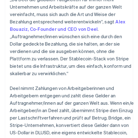
Finnland
Unternehmen und Arbeitskräfte auf der ganzen Welt
English
Svenska
Frankreich
vereinfacht, muss sich auch die Art und Weise der
Français
English
Bezahlung entsprechend weiterentwickeln“, sagt
Alex
Gibraltar
Bouaziz, Co-Founder und CEO von Deel
.
English
„Auftragnehmer/innen wünschen sich eine durch den
Griechenland
Dollar gedeckte Bezahlung, die sie halten, an der sie
English
verdienen und die sie ausgeben können, ohne die
Indien
Plattform zu verlassen. Der Stablecoin-Stack von Stripe
English
Irland
bietet uns die Infrastruktur, um dies einfach, konform und
English
skalierbar zu verwirklichen.“
Italien
Italiano
English
Deel nimmt Zahlungen von Arbeitgeberinnen und
Japan
Arbeitgebern entgegen und zahlt diese Gelder an
日本語
English
Kanada
Auftragnehmer/innen auf der ganzen Welt aus. Wenn ein/e
English
Français
Arbeitgeber/in an Deel zahlt, übernimmt Stripe den Einzug
Kroatien
per Lastschriftverfahren und prüft auf Betrug. Bridge, ein
English
Italiano
Stripe-Unternehmen, konvertiert diese Gelder dann von
Lettland
US-Dollar in DLUSD, eine eigens entwickelte Stablecoin,
English