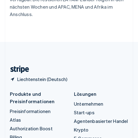
English
nächsten Wochen und APAC, MENA und Afrika im
Ungarn
Anschluss.
English
Vereinigte Arabische Emirate
English
Vereinigte Staaten
English
Español
简体中文
Vereinigtes Königreich
English
Zypern
English
Liechtenstein (Deutsch)
Produkte und
Lösungen
Preisinformationen
Unternehmen
Preisinformationen
Start-ups
Atlas
Agentenbasierter Handel
Authorization Boost
Krypto
Billing