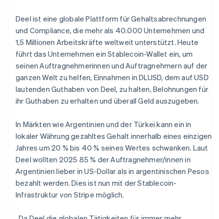
Deel ist eine globale Plattform für Gehaltsabrechnungen
und Compliance, die mehr als 40.000 Unternehmen und
1,5 Millionen Arbeitskräfte weltweit unterstützt. Heute
führt das Unternehmen ein Stablecoin-Wallet ein, um
Australien
seinen Auftragnehmerinnen und Auftragnehmern auf der
English
ganzen Welt zu helfen, Einnahmen in DLUSD, dem auf USD
Belgien
lautenden Guthaben von Deel, zu halten, Belohnungen für
Nederlands
Français
Deutsch
English
ihr Guthaben zu erhalten und überall Geld auszugeben.
Brasilien
Português
English
Bulgarien
In Märkten wie Argentinien und der Türkei kann ein in
English
lokaler Währung gezahltes Gehalt innerhalb eines einzigen
Dänemark
Jahres um 20 % bis 40 % seines Wertes schwanken. Laut
English
Deel wollten 2025 85 % der Auftragnehmer/innen in
Deutschland
Argentinien lieber in US-Dollar als in argentinischen Pesos
Deutsch
English
Estland
bezahlt werden. Dies ist nun mit der Stablecoin-
English
Infrastruktur von Stripe möglich.
Festlandchina
简体中文
English
„Da Deel die globalen Tätigkeiten für immer mehr