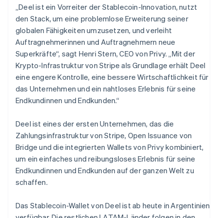
Portugal
„Deel ist ein Vorreiter der Stablecoin-Innovation, nutzt
Português
English
den Stack, um eine problemlose Erweiterung seiner
Rumänien
globalen Fähigkeiten umzusetzen, und verleiht
English
Schweden
Auftragnehmerinnen und Auftragnehmern neue
Svenska
English
Superkräfte“, sagt Henri Stern, CEO von Privy. „Mit der
Schweiz
Krypto-Infrastruktur von Stripe als Grundlage erhält Deel
Deutsch
Français
Italiano
English
eine engere Kontrolle, eine bessere Wirtschaftlichkeit für
Singapur
das Unternehmen und ein nahtloses Erlebnis für seine
English
简体中文
Slowakei
Endkundinnen und Endkunden.“
English
Slowenien
Deel ist eines der ersten Unternehmen, das die
English
Italiano
Zahlungsinfrastruktur von Stripe, Open Issuance von
Sonderverwaltungsregion Hongkong,
Bridge und die integrierten Wallets von Privy kombiniert,
China
um ein einfaches und reibungsloses Erlebnis für seine
English
简体中文
Endkundinnen und Endkunden auf der ganzen Welt zu
Spanien
schaffen.
Español
English
Thailand
ไทย
English
Das Stablecoin-Wallet von Deel ist ab heute in Argentinien
Tschechische Republik
verfügbar. Die restlichen LATAM-Länder folgen in den