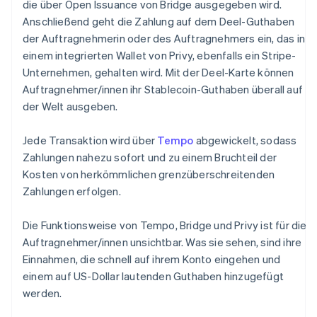
Liechtenstein
die über Open Issuance von Bridge ausgegeben wird.
Deutsch
English
Anschließend geht die Zahlung auf dem Deel-Guthaben
Litauen
der Auftragnehmerin oder des Auftragnehmers ein, das in
English
einem integrierten Wallet von Privy, ebenfalls ein Stripe-
Luxemburg
Unternehmen, gehalten wird. Mit der Deel-Karte können
Français
Deutsch
English
Malaysia
Auftragnehmer/innen ihr Stablecoin-Guthaben überall auf
English
简体中文
der Welt ausgeben.
Malta
English
Jede Transaktion wird über
Tempo
abgewickelt, sodass
Mexiko
Zahlungen nahezu sofort und zu einem Bruchteil der
Español
English
Kosten von herkömmlichen grenzüberschreitenden
Neuseeland
Zahlungen erfolgen.
English
Niederlande
Nederlands
English
Die Funktionsweise von Tempo, Bridge und Privy ist für die
Norwegen
Auftragnehmer/innen unsichtbar. Was sie sehen, sind ihre
English
Einnahmen, die schnell auf ihrem Konto eingehen und
Österreich
einem auf US-Dollar lautenden Guthaben hinzugefügt
Deutsch
English
Polen
werden.
English