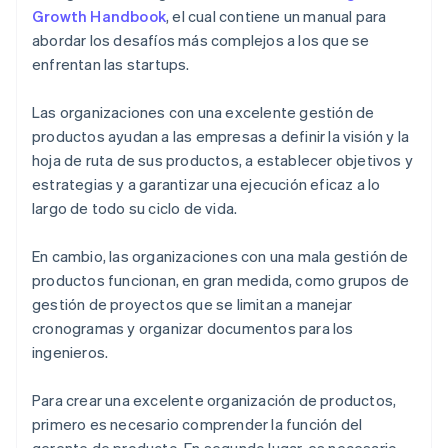
No un gerente de producto: gerentes de proyectos
Growth Handbook
,
el cual contiene un manual para
abordar los desafíos más complejos a los que se
Gerentes de producto asociados (APM) y gerentes
de producto rotativos (RPM)
enfrentan las startups.
Las organizaciones con una excelente gestión de
productos ayudan a las empresas a definir la visión y la
hoja de ruta de sus productos, a establecer objetivos y
estrategias y a garantizar una ejecución eficaz a lo
largo de todo su ciclo de vida.
En cambio, las organizaciones con una mala gestión de
productos funcionan, en gran medida, como grupos de
gestión de proyectos que se limitan a manejar
cronogramas y organizar documentos para los
ingenieros.
Para crear una excelente organización de productos,
primero es necesario comprender la función del
gerente de producto. En segundo lugar, es necesario