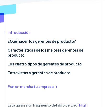
Ecosistema
Sesiones de Stripe 2026
Socios
Descubre cómo Stripe construye la infraestructura económi
Stripe App Marketplace
Mirar ahora
Introducción
¿Qué hacen los gerentes de producto?
¿Cuentas con las personas adecuadas?
Características de los mejores gerentes de
producto
Los cuatro tipos de gerentes de producto
1. Gerente de producto comercial
Entrevistas a gerentes de producto
2. Gerente técnico de productos
Verificación de referencias de todas las
contrataciones de producto
Pon en marcha tu empresa
3. Gerente de diseño de productos
4. Gerente de crecimiento de productos
Esta guía es un fragmento del libro de Elad,
High