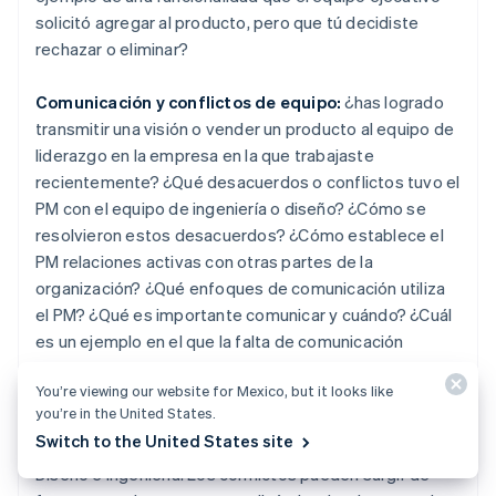
solicitó agregar al producto, pero que tú decidiste
rechazar o eliminar?
Comunicación y conflictos de equipo:
¿has logrado
transmitir una visión o vender un producto al equipo de
liderazgo en la empresa en la que trabajaste
recientemente? ¿Qué desacuerdos o conflictos tuvo el
PM con el equipo de ingeniería o diseño? ¿Cómo se
resolvieron estos desacuerdos? ¿Cómo establece el
PM relaciones activas con otras partes de la
organización? ¿Qué enfoques de comunicación utiliza
el PM? ¿Qué es importante comunicar y cuándo? ¿Cuál
es un ejemplo en el que la falta de comunicación
generó un problema para un producto? ¿Cómo se
You’re viewing our website for Mexico, but it looks like
resolvió y qué cambió a partir de entonces desde la
you’re in the United States.
perspectiva del proceso? En general, existe una
Switch to the United States site
tensión natural entre los departamentos de producto,
Diseño e Ingeniería. Los conflictos pueden surgir de