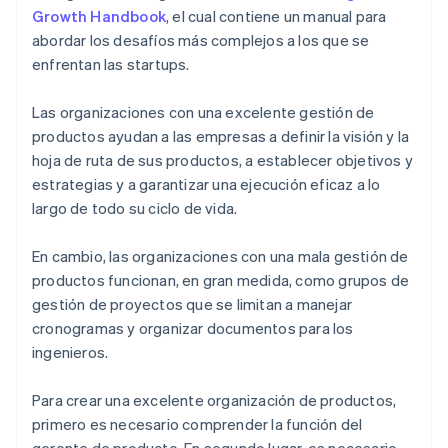
No un gerente de producto: gerentes de proyectos
Growth Handbook
,
el cual contiene un manual para
abordar los desafíos más complejos a los que se
Gerentes de producto asociados (APM) y gerentes
de producto rotativos (RPM)
enfrentan las startups.
Las organizaciones con una excelente gestión de
productos ayudan a las empresas a definir la visión y la
hoja de ruta de sus productos, a establecer objetivos y
estrategias y a garantizar una ejecución eficaz a lo
largo de todo su ciclo de vida.
En cambio, las organizaciones con una mala gestión de
productos funcionan, en gran medida, como grupos de
gestión de proyectos que se limitan a manejar
cronogramas y organizar documentos para los
ingenieros.
Para crear una excelente organización de productos,
primero es necesario comprender la función del
gerente de producto. En segundo lugar, es necesario