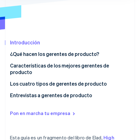
Radar
Prevención de fraude
Ecosistema
Atlas
Constitución de una startup
Socios
Climate
Stripe App Marketplace
Introducción
Eliminación de dióxido de carbono
¿Qué hacen los gerentes de producto?
Identity
Verificación de identidad en línea
¿Cuentas con las personas adecuadas?
Características de los mejores gerentes de
producto
Los cuatro tipos de gerentes de producto
1. Gerente de producto comercial
Entrevistas a gerentes de producto
Sesiones de Stripe 2026
Descubre cómo Stripe construye la infraestructura económi
2. Gerente técnico de productos
Verificación de referencias de todas las
Mirar ahora
contrataciones de producto
Pon en marcha tu empresa
3. Gerente de diseño de productos
4. Gerente de crecimiento de productos
Esta guía es un fragmento del libro de Elad,
High