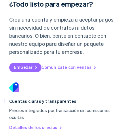
¿Todo listo para empezar?
Letonia
English
Liechtenstein
Crea una cuenta y empieza a aceptar pagos
Deutsch
English
Lituania
sin necesidad de contratos ni datos
English
bancarios. O bien, ponte en contacto con
Luxemburgo
nuestro equipo para diseñar un paquete
Français
Deutsch
English
Malasia
personalizado para tu empresa.
English
简体中文
Malta
English
Empezar
Comunícate con ventas
México
Español
English
Noruega
English
Nueva Zelandia
English
Cuentas claras y transparentes
Países Bajos
Precios integrados por transacción sin comisiones
Nederlands
English
ocultas
Polonia
English
Detalles de los precios