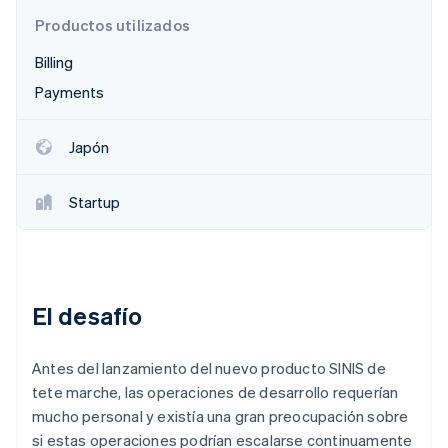
Productos utilizados
Billing
Ecosistema
Payments
Sesiones de Stripe 2026
Socios
Descubre cómo Stripe construye la infraestructura económi
Stripe App Marketplace
Mirar ahora
Japón
Startup
El desafío
Antes del lanzamiento del nuevo producto SINIS de
tete marche, las operaciones de desarrollo requerían
mucho personal y existía una gran preocupación sobre
si estas operaciones podrían escalarse continuamente