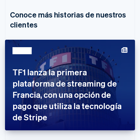
Brasil
Português
English
Conoce más historias de nuestros
Bulgaria
English
clientes
Canadá
English
Français
China continental
简体中文
English
Chipre
English
Croacia
TF1 lanza la primera
English
Italiano
Dinamarca
plataforma de streaming de
English
Emiratos Árabes Unidos
Francia, con una opción de
English
pago que utiliza la tecnología
Eslovaquia
English
de Stripe
Eslovenia
English
Italiano
España
Español
English