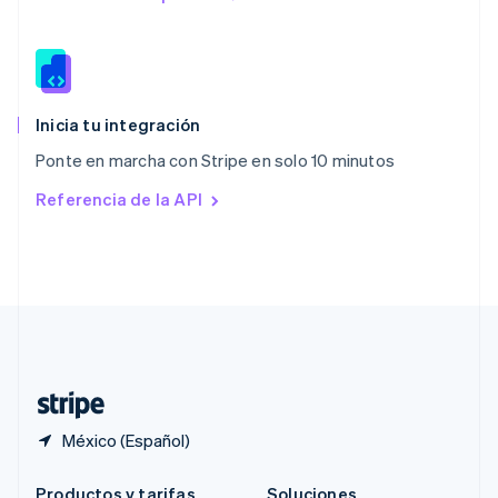
Portugal
Português
English
RAE de Hong Kong, China
English
简体中文
Reino Unido
English
Inicia tu integración
República Checa
Ponte en marcha con Stripe en solo 10 minutos
English
Rumania
Referencia de la API
English
Singapur
English
简体中文
Suecia
Svenska
English
Suiza
Deutsch
Français
Italiano
English
Tailandia
ไทย
English
México (Español)
Productos y tarifas
Soluciones