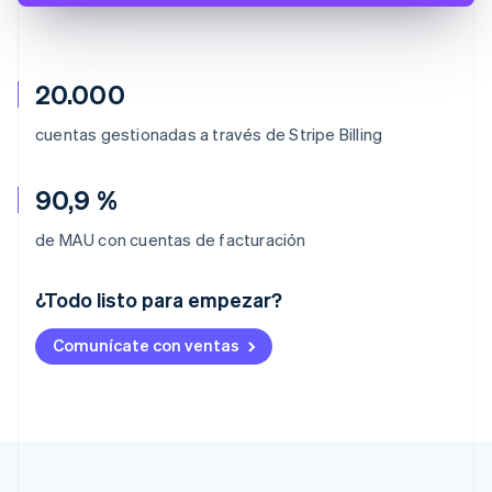
20.000
cuentas gestionadas a través de Stripe Billing
90,9 %
de MAU con cuentas de facturación
¿Todo listo para empezar?
Alemania
Comunícate con ventas
Deutsch
English
Australia
English
Austria
Deutsch
English
Bélgica
Nederlands
Français
Deutsch
English