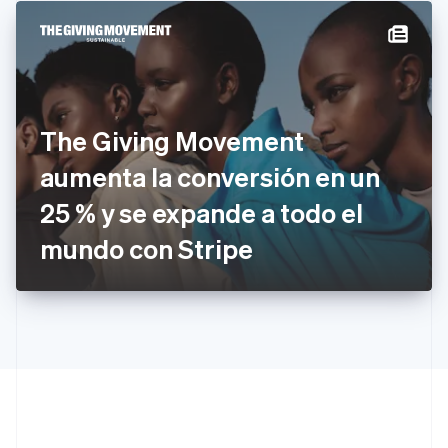
Estados Unidos
English
Español
简体中文
Estonia
English
Finlandia
English
Svenska
Francia
The Giving Movement
Français
English
Gibraltar
aumenta la conversión en un
English
25 % y se expande a todo el
Grecia
English
mundo con Stripe
Hungría
English
India
English
Irlanda
English
Italia
Italiano
English
Japón
日本語
English