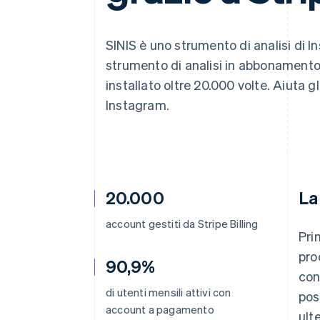
Link
Pagamento accelerato
Financial Connections
SINIS è uno strumento di analisi di 
Conti finanziari collegati
strumento di analisi in abbonamento 
installato oltre 20.000 volte. Aiuta g
Instagram.
20.000
La
account gestiti da Stripe Billing
Pri
pro
90,9%
con
di utenti mensili attivi con
pos
account a pagamento
ult