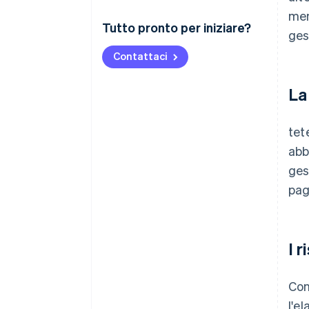
men
Tutto pronto per iniziare?
ges
Contattaci
La
tet
abb
ges
pag
I r
Con
l'e