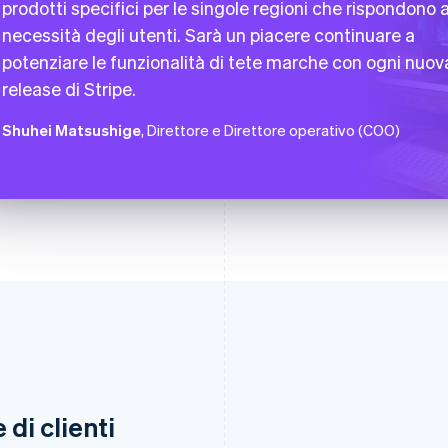
prodotti specifici per le singole regioni che rispondono a
necessità degli utenti. Sarà un piacere continuare a
potenziare le funzionalità di tete marche con ogni nuov
release di Stripe.
Shuhei Matsushige
, Direttore e Direttore operativo (COO)
di clienti