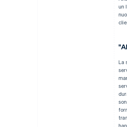
un 
nuo
clie
"A
La 
ser
mar
ser
dur
son
for
tra
han