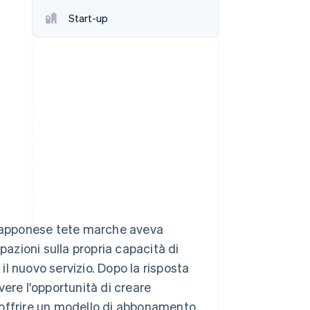
Start-up
Stripe Sessions 2026
Scopri come Stripe sta
costruendo
l'infrastruttura
economica per l'IA.
Guarda ora
 giapponese tete marche aveva
pazioni sulla propria capacità di
l nuovo servizio. Dopo la risposta
avere l'opportunità di creare
 offrire un modello di abbonamento