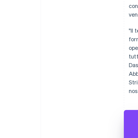
con
ven
"Il
for
ope
tut
Das
Abb
Str
nost