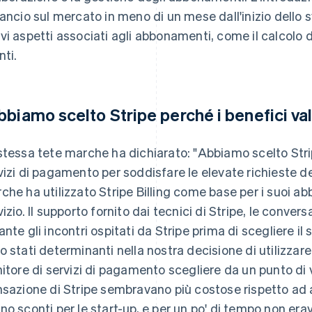
lancio sul mercato in meno di un mese dall'inizio dello s
vi aspetti associati agli abbonamenti, come il calcolo de
nti.
bbiamo scelto Stripe perché i benefici val
stessa tete marche ha dichiarato: "Abbiamo scelto Stripe
vizi di pagamento per soddisfare le elevate richieste dei
che ha utilizzato Stripe Billing come base per i suoi ab
vizio. Il supporto fornito dai tecnici di Stripe, le convers
ante gli incontri ospitati da Stripe prima di scegliere il 
o stati determinanti nella nostra decisione di utilizzar
nitore di servizi di pagamento scegliere da un punto di 
nsazione di Stripe sembravano più costose rispetto ad
no sconti per le start-up, e per un po' di tempo non era