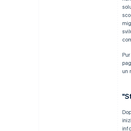
sol
sco
mig
svi
com
Pur
pag
un 
"S
Dop
ini
inf