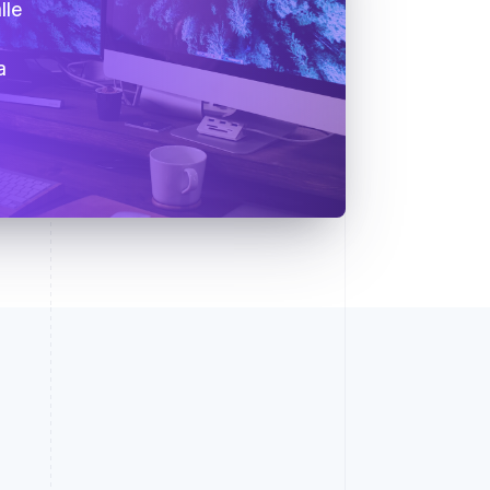
lle
a