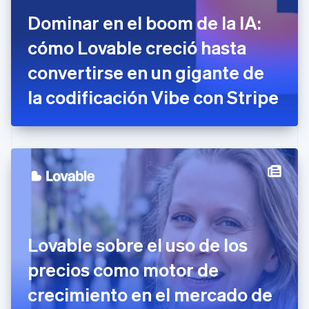
Dinamarca
Dominar en el boom de la IA:
English
Emiratos Árabes Unidos
cómo Lovable creció hasta
English
convertirse en un gigante de
Eslovaquia
English
la codificación Vibe con Stripe
Eslovenia
English
Italiano
España
Español
English
Estados Unidos
English
Español
简体中文
Estonia
English
Finlandia
English
Svenska
Francia
Lovable sobre el uso de los
Français
English
Gibraltar
precios como motor de
English
crecimiento en el mercado de
Grecia
English