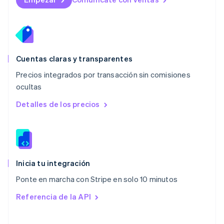
México
Español
English
Noruega
English
Nueva Zelandia
English
Cuentas claras y transparentes
Países Bajos
Precios integrados por transacción sin comisiones
Nederlands
English
ocultas
Polonia
English
Detalles de los precios
Portugal
Português
English
RAE de Hong Kong, China
English
简体中文
Reino Unido
English
Inicia tu integración
República Checa
Ponte en marcha con Stripe en solo 10 minutos
English
Rumania
Referencia de la API
English
Singapur
English
简体中文