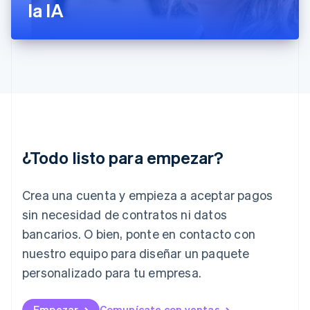
la IA
Hungría
English
India
English
Irlanda
English
Italia
Italiano
English
Japón
日本語
English
¿Todo listo para empezar?
Letonia
English
Liechtenstein
Crea una cuenta y empieza a aceptar pagos
Deutsch
English
Lituania
sin necesidad de contratos ni datos
English
bancarios. O bien, ponte en contacto con
Luxemburgo
nuestro equipo para diseñar un paquete
Français
Deutsch
English
Malasia
personalizado para tu empresa.
English
简体中文
Malta
English
Empezar
Comunícate con ventas