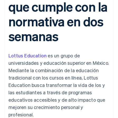
que cumple con la
Authorization
Recognition
Empresa
Gestión del dinero
Gestionar
Boost
Automatización
Plataformas
suscripciones
Optimizaciones
contable
Hoja de ruta del
SaaS
Ofrecer cobro por
normativa en dos
de aceptación
Stripe Sigma
producto
consumo
Link
Informes
Conferencia anual
Emitir tarjetas
Proceso de
personalizados
Sessions
respaldadas por
semanas
compra
Data Pipeline
Empleos
monedas estables
Por sector
acelerado
Sincronización
Sala de prensa
Aprovisiona y gestiona
de datos
Stripe Press
servicios con agentes
Empresas de IA
Economía de los
Lottus Education
es un grupo de
creadores
Juegos
Contacto
universidades y educación superior en México.
Más
Recursos
Hostelería, viajes y ocio
Product roadmap
Mediante la combinación de la educación
Contacta con ventas
Ver lo que viene
Seguros
Integraciones de
Conviértete en socio
tradicional con los cursos en línea, Lottus
Medios de
aplicaciones
Radar
comunicación y
Ejemplos de código
Education busca transformar la vida de los y
Prevención de fraude
entretenimiento
Blog de
las estudiantes a través de programas
Organizaciones sin
desarrolladores
Atlas
fines de lucro
Estado de la API
Constitución de una startup
educativos accesibles y de alto impacto que
Servicios
mejoren su crecimiento personal y
Climate
profesionales
Eliminación de dióxido de carbono
Sector público
profesional.
Minorista