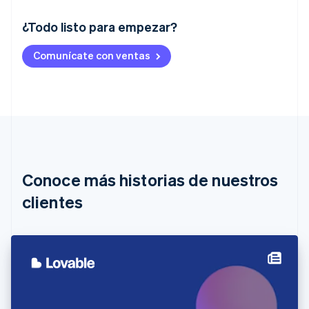
¿Todo listo para empezar?
Alemania
Comunícate con ventas
Deutsch
English
Australia
English
Austria
Deutsch
English
Bélgica
Nederlands
Français
Deutsch
English
Brasil
Português
English
Conoce más historias de nuestros
Bulgaria
English
clientes
Canadá
English
Français
China continental
简体中文
English
Chipre
English
Croacia
English
Italiano