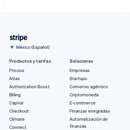
Suecia
Svenska
English
Suiza
Deutsch
Français
Italiano
English
Tailandia
ไทย
English
México (Español)
Productos y tarifas
Soluciones
Precios
Empresas
Atlas
Startups
Authorization Boost
Comercio agéntico
Billing
Criptomoneda
Capital
E-commerce
Checkout
Finanzas integradas
Climate
Automatización de
finanzas
Connect