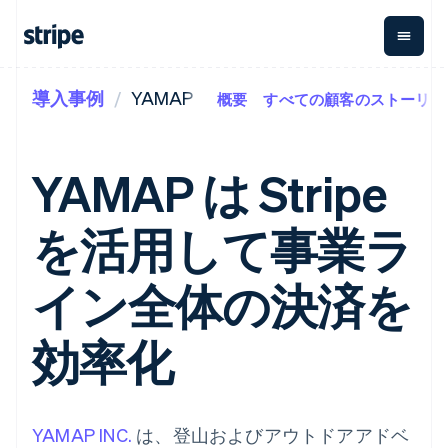
導入事例
YAMAP
概要
すべての顧客のストーリー
企業規模別
ドキュメント
学ぶ
支払い
収益
資金管
プラッ
理
フォー
大企業向け
Stripe のドキュメント
ブログ
とマー
Payments
Billing
スタートアップ向け
API リファレンス
導入事例
YAMAP は Stripe
オンライン決
経常収益
ットプ
Global
ライブラリと SDK
ガイド
済
Metronome
Payouts
イス
Stripe Apps
Managed
を活用して事業ラ
従量課金
Payments
第三者
Connec
ユースケース別
マーチャント
サブスクリ
への入
サポート
プション
オブレコード
金
プラッ
ガイド
エージェンティックコマ
イン全体の決済を
サブスクリ
ソリューショ
Payment links
フォー
ース
サポートに問い合わせる
プションの
ン
決済の
E コマース / ECサイト
オンライン決済を受け付
管理サポートプラン
コーディング
管理
Invoicing
築
埋込型金融
け
プロフェッショナルサー
効率化
1 回限りまた
不要の決済ペ
請求・財務関連
構築済みの決済を実装
ビス
は継続
ージ
Checkout
グローバルビジネス
プラットフォームまたは
構築済み決済
Tax
アプリ内決済
マーケットプレイスを構
消費税と
UI
マーケットプレイス
築する
VAT の自動
Elements
資金管理
サブスクリプションを管
YAMAP INC.
は、登山およびアウトドアアドベ
柔軟な UI コン
計算
Revenue
会社
プラットフォーム
理