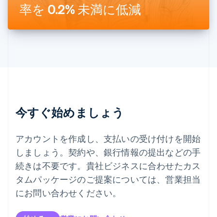
率を 0.2% 未満に低減
タイ
ไทย
English
チェコ共和国
English
デンマーク
English
ドイツ
Deutsch
English
ニュージーランド
English
今すぐ始めましょう
ノルウェー
English
ハンガリー
アカウントを作成し、支払いの受け付けを開始
English
フィンランド
しましょう。契約や、銀行情報の提出などの手
English
Svenska
続きは不要です。貴社ビジネスに合わせたカス
ブラジル
タムパッケージのご提案については、営業担当
Português
English
フランス
にお問い合わせください。
Français
English
ブルガリア
English