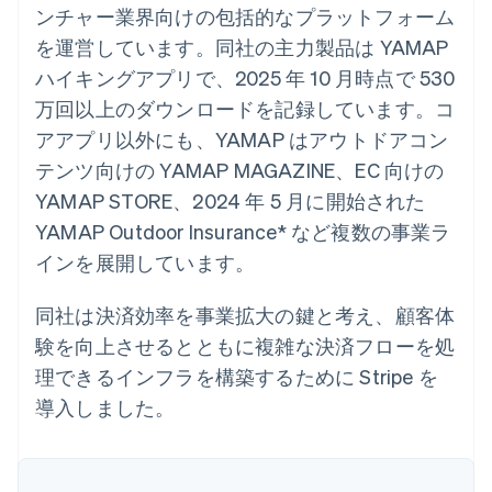
Recognition
ポーネント
ンチャー業界向けの包括的なプラットフォーム
SaaS
従量課金請求を提供
決済手段
製品ロードマップ
ステーブルコイン担保型
会計管理の
を運営しています。同社の主力製品は YAMAP
125 以上の決
Sessions 年次カンファ
のカードを発行
自動化
済手段を利用
レンス
ハイキングアプリで、2025 年 10 月時点で 530
エージェントによるサー
Stripe
可能
Terminal
採用情報
ビスのプロビジョニング
Sigma
万回以上のダウンロードを記録しています。コ
業種別
対面支払い
ニュースルーム
と管理
カスタムレ
Authorization
Stripe Press
アアプリ以外にも、YAMAP はアウトドアコン
ポート
Boost
AI 企業
Data
テンツ向けの YAMAP MAGAZINE、EC 向けの
決済成功率の
クリエイターエコノミ―
Pipeline
最適化
ゲーム
YAMAP STORE、2024 年 5 月に開始された
リソース
データの同
Link
ホスピタリティ、旅行、
お問い合わせ
期
YAMAP Outdoor Insurance* など複数の事業ラ
スピーディー
レジャー
な決済
保険
アプリへの導入
営業にお問い合わせ
インを展開しています。
メディアおよびエンター
コードサンプル
パートナーになる
テインメント
開発者のブログ
非営利団体
API ステータス
同社は決済効率を事業拡大の鍵と考え、顧客体
プロフェッショナルサー
その他
験を向上させるとともに複雑な決済フローを処
ビス
Product roadmap
パブリックセクター
理できるインフラを構築するために Stripe を
今後の予定を確認
小売業
導入しました。
Radar
不正防止
エコシステム
Atlas
スタートアップの企業設立