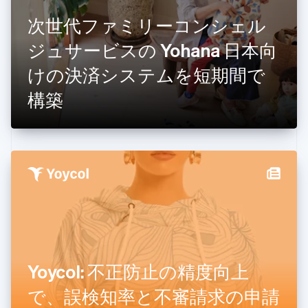
カナダ
次世代ファミリーコンシェル
English
Français
キプロス
ジュサービスの Yohana 日本向
English
けの決済システムを短期間で
ギリシア
English
構築
クロアチア
English
Italiano
ジブラルタル
English
シンガポール
English
简体中文
スイス
Deutsch
Français
Italiano
English
スウェーデン
Svenska
English
スペイン
Español
English
スロバキア
Yoycol: 不正防止の精度向上
English
で、誤検知率と不審請求の申請
スロベニア
English
Italiano