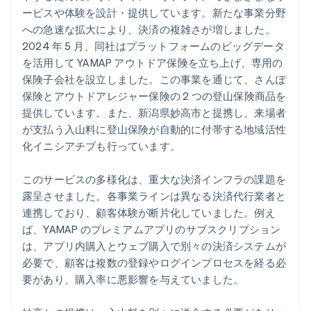
ービスや体験を設計・提供しています。新たな事業分野
への急速な拡大により、決済の複雑さが増しました。
2024 年 5 月、同社はプラットフォームのビッグデータ
を活用して YAMAP アウトドア保険を立ち上げ、専用の
保険子会社を設立しました。この事業を通じて、さんぽ
保険とアウトドアレジャー保険の 2 つの登山保険商品を
提供しています。また、新潟県妙高市と提携し、来場者
が支払う入山料に登山保険が自動的に付帯する地域活性
化イニシアチブも行っています。
このサービスの多様化は、重大な決済インフラの課題を
露呈させました。各事業ラインは異なる決済代行業者と
連携しており、顧客体験が断片化していました。例え
ば、YAMAP のプレミアムアプリのサブスクリプション
は、アプリ内購入とウェブ購入で別々の決済システムが
必要で、顧客は複数の登録やログインプロセスを経る必
要があり、購入率に悪影響を与えていました。