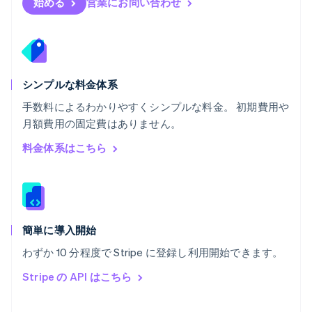
始める
営業にお問い合わせ
ベルギー
Nederlands
Français
Deutsch
English
ポーランド
English
ポルトガル
Português
English
シンプルな料金体系
マルタ
手数料によるわかりやすくシンプルな料金。 初期費用や
English
月額費用の固定費はありません。
マレーシア
English
简体中文
料金体系はこちら
メキシコ
Español
English
ラトビア
English
リトアニア
English
簡単に導入開始
リヒテンシュタイン
わずか 10 分程度で Stripe に登録し利用開始できます。
Deutsch
English
ルーマニア
Stripe の API はこちら
English
ルクセンブルグ
Français
Deutsch
English