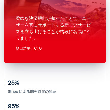
柔軟な決済機能が整ったことで、ユー
ザーを真にサポートする新しいサービ
スを立ち上げることが格段に容易にな
りました。
樋口浩平
、CTO
25%
Stripe による開発時間の短縮
95%