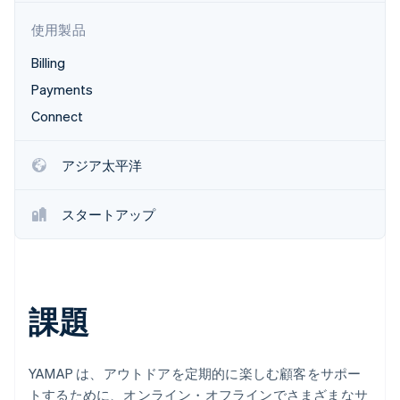
パートナー
Climate
使用製品
Stripe App Marketplace
カーボンリムーバル
Billing
Identity
オンライン本人確認
Payments
Connect
アジア太平洋
Stripe Sessions 2026
Stripe が AI の経済インフラをどのように構築しているかを
スタートアップ
ご覧ください。
こちらをご覧ください
課題
YAMAP は、アウトドアを定期的に楽しむ顧客をサポー
トするために、オンライン・オフラインでさまざまなサ