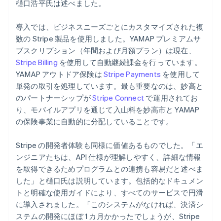
樋口浩平氏は述べました。
導入では、ビジネスニーズごとにカスタマイズされた複
数の Stripe 製品を使用しました。YAMAP プレミアムサ
ブスクリプション（年間および月額プラン）は現在、
Stripe Billing
を使用して自動継続課金を行っています。
YAMAP アウトドア保険は
Stripe Payments
を使用して
単発の取引を処理しています。最も重要なのは、妙高と
のパートナーシップが
Stripe Connect
で運用されてお
り、モバイルアプリを通じて入山料を妙高市と YAMAP
の保険事業に自動的に分配していることです。
Stripe の開発者体験も同様に価値あるものでした。「エ
ンジニアたちは、API 仕様が理解しやすく、詳細な情報
を取得できるためプログラムとの連携も容易だと述べま
した」と樋口氏は説明しています。包括的なドキュメン
トと明確な使用ガイドにより、すべてのサービスで円滑
に導入されました。「このシステムがなければ、決済シ
ステムの開発にほぼ 1 カ月かかったでしょうが、Stripe