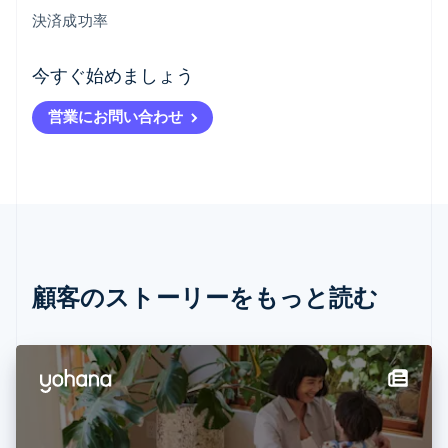
決済成功率
アイルランド
今すぐ始めましょう
English
アメリカ
営業にお問い合わせ
English
Español
简体中文
アラブ首長国連邦
English
イギリス
English
イタリア
Italiano
English
インド
English
顧客のストーリーをもっと読む
エストニア
English
オーストラリア
English
オーストリア
Deutsch
English
オランダ
Nederlands
English