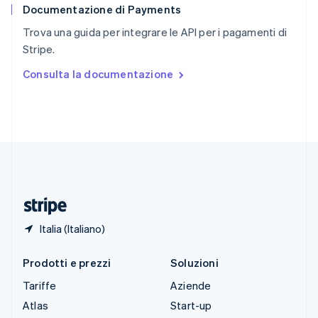
Documentazione di Payments
Slovenia
English
Italiano
Trova una guida per integrare le API per i pagamenti di
Spagna
Stripe.
Español
English
Stati Uniti
Consulta la documentazione
English
Español
简体中文
Svezia
Svenska
English
Svizzera
Deutsch
Français
Italiano
English
Thailandia
ไทย
English
Ungheria
English
Italia (Italiano)
Prodotti e prezzi
Soluzioni
Tariffe
Aziende
Atlas
Start-up