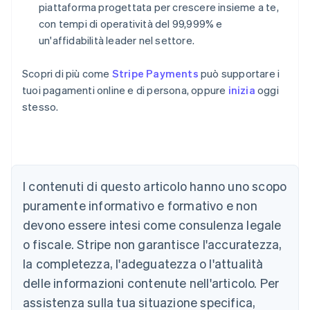
piattaforma progettata per crescere insieme a te,
con tempi di operatività del 99,999% e
un'affidabilità leader nel settore.
Scopri di più come
Stripe Payments
può supportare i
tuoi pagamenti online e di persona, oppure
inizia
oggi
stesso.
Australia
English
Austria
I contenuti di questo articolo hanno uno scopo
Deutsch
English
puramente informativo e formativo e non
Belgio
devono essere intesi come consulenza legale
Nederlands
Français
Deutsch
English
Brasile
o fiscale. Stripe non garantisce l'accuratezza,
Português
English
la completezza, l'adeguatezza o l'attualità
Bulgaria
English
delle informazioni contenute nell'articolo. Per
Canada
assistenza sulla tua situazione specifica,
English
Français