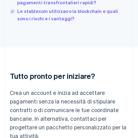
pagamenti transfrontalieri rapidi?
Grecia
English
Le stablecoin utilizzano la blockchain e quali
India
sono i rischi e i vantaggi?
English
Irlanda
English
Italia
Italiano
English
Lettonia
English
Liechtenstein
Deutsch
English
Tutto pronto per iniziare?
Lituania
English
Crea un account e inizia ad accettare
Lussemburgo
Français
Deutsch
English
pagamenti senza la necessità di stipulare
Malaysia
contratti o di comunicare le tue coordinate
English
简体中文
Malta
bancarie. In alternativa, contattaci per
English
progettare un pacchetto personalizzato per la
Messico
tua attività.
Español
English