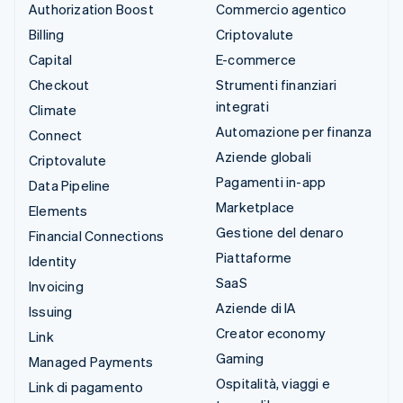
Authorization Boost
Commercio agentico
Billing
Criptovalute
Capital
E-commerce
Checkout
Strumenti finanziari
integrati
Climate
Automazione per finanza
Connect
Aziende globali
Criptovalute
Pagamenti in-app
Data Pipeline
Marketplace
Elements
Gestione del denaro
Financial Connections
Piattaforme
Identity
SaaS
Invoicing
Aziende di IA
Issuing
Creator economy
Link
Gaming
Managed Payments
Ospitalità, viaggi e
Link di pagamento