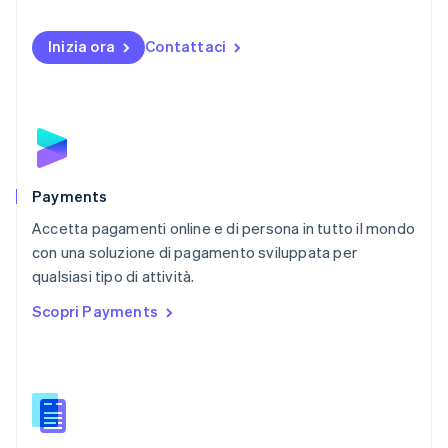
Norvegia
English
Inizia ora
Contattaci
Nuova Zelanda
English
Paesi Bassi
Nederlands
English
Polonia
English
Portogallo
Português
English
Payments
RAS di Hong Kong, Cina
Accetta pagamenti online e di persona in tutto il mondo
English
简体中文
con una soluzione di pagamento sviluppata per
Regno Unito
English
qualsiasi tipo di attività.
Repubblica Ceca
Scopri Payments
English
Romania
English
Singapore
English
简体中文
Slovacchia
English