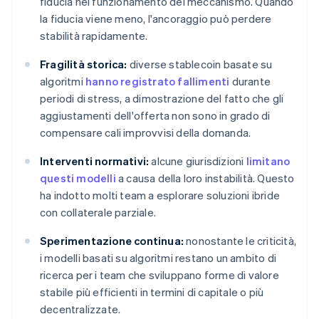
fiducia nel funzionamento del meccanismo. Quando
la fiducia viene meno, l'ancoraggio può perdere
stabilità rapidamente.
Fragilità storica:
diverse stablecoin basate su
algoritmi
hanno registrato fallimenti
durante
periodi di stress, a dimostrazione del fatto che gli
aggiustamenti dell'offerta non sono in grado di
compensare cali improvvisi della domanda.
Interventi normativi:
alcune giurisdizioni
limitano
questi modelli
a causa della loro instabilità. Questo
ha indotto molti team a esplorare soluzioni ibride
con collaterale parziale.
Sperimentazione continua:
nonostante le criticità,
i modelli basati su algoritmi restano un ambito di
ricerca per i team che sviluppano forme di valore
stabile più efficienti in termini di capitale o più
decentralizzate.