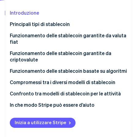
Scopri cosa ti aspetta
Introduzione
Radar
Ecosistema
Prevenzione delle frodi
Principali tipi di stablecoin
Partner
Atlas
Stripe App Marketplace
Costituzione di start-up
Stablecoin garantite da valuta fiat
Funzionamento delle stablecoin garantite da valuta
fiat
Climate
Stablecoin garantite da collaterali in criptovalute
Rimozione del carbonio
Funzionamento delle stablecoin garantite da
Stablecoin basate su algoritmi
Identity
criptovalute
Verifica online dell'identità
Funzionamento delle stablecoin basate su algoritmi
Compromessi tra i diversi modelli di stablecoin
Confronto tra modelli di stablecoin per le attività
Stripe Sessions 2026
In che modo Stripe può essere d’aiuto
Scopri come Stripe sta costruendo l'infrastruttura economi
Guarda ora
Inizia a utilizzare Stripe