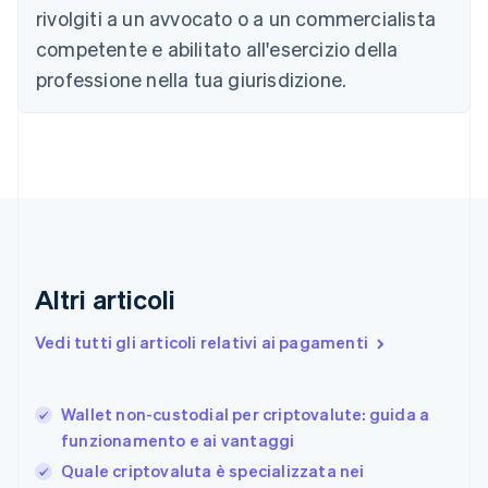
Cina continentale
rivolgiti a un avvocato o a un commercialista
简体中文
English
competente e abilitato all'esercizio della
Cipro
professione nella tua giurisdizione.
English
Croazia
English
Italiano
Danimarca
English
Emirati Arabi Uniti
English
Estonia
English
Finlandia
Altri articoli
English
Svenska
Francia
Vedi tutti gli articoli relativi ai pagamenti
Français
English
Germania
Deutsch
English
Wallet non-custodial per criptovalute: guida a
Giappone
日本語
English
funzionamento e ai vantaggi
Gibilterra
Quale criptovaluta è specializzata nei
English