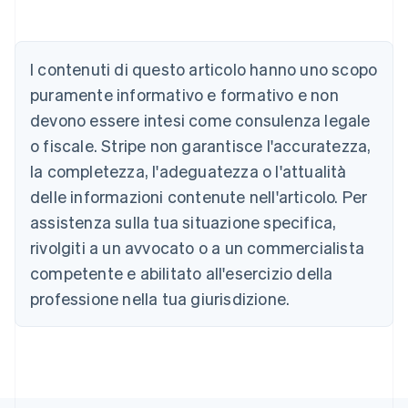
Australia
English
Austria
I contenuti di questo articolo hanno uno scopo
Deutsch
English
puramente informativo e formativo e non
Belgio
devono essere intesi come consulenza legale
Nederlands
Français
Deutsch
English
Brasile
o fiscale. Stripe non garantisce l'accuratezza,
Português
English
la completezza, l'adeguatezza o l'attualità
Bulgaria
English
delle informazioni contenute nell'articolo. Per
Canada
assistenza sulla tua situazione specifica,
English
Français
Cina continentale
rivolgiti a un avvocato o a un commercialista
简体中文
English
competente e abilitato all'esercizio della
Cipro
professione nella tua giurisdizione.
English
Croazia
English
Italiano
Danimarca
English
Emirati Arabi Uniti