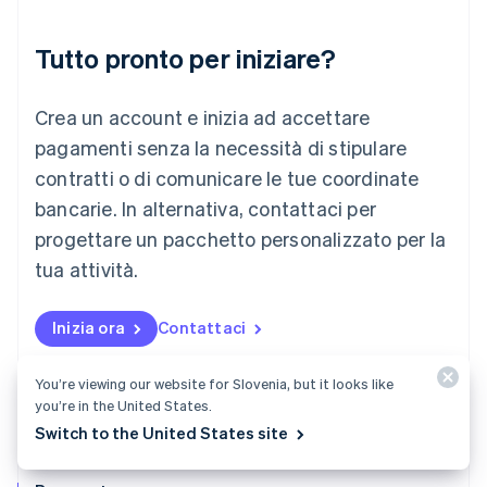
English
Liechtenstein
Deutsch
English
Tutto pronto per iniziare?
Lituania
English
Crea un account e inizia ad accettare
Lussemburgo
Français
Deutsch
English
pagamenti senza la necessità di stipulare
Malaysia
contratti o di comunicare le tue coordinate
English
简体中文
Malta
bancarie. In alternativa, contattaci per
English
progettare un pacchetto personalizzato per la
Messico
tua attività.
Español
English
Norvegia
English
Inizia ora
Contattaci
Nuova Zelanda
English
Paesi Bassi
You’re viewing our website for Slovenia, but it looks like
Nederlands
English
you’re in the United States.
Polonia
Switch to the United States site
English
Portogallo