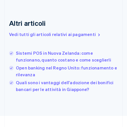
English
Estonia
English
Finlandia
Altri articoli
English
Svenska
Francia
Vedi tutti gli articoli relativi ai pagamenti
Français
English
Germania
Deutsch
English
Sistemi POS in Nuova Zelanda: come
Giappone
日本語
English
funzionano, quanto costano e come sceglierli
Gibilterra
Open banking nel Regno Unito: funzionamento e
English
rilevanza
Grecia
English
Quali sono i vantaggi dell'adozione dei bonifici
India
bancari per le attività in Giappone?
English
Irlanda
English
Italia
Italiano
English
Lettonia