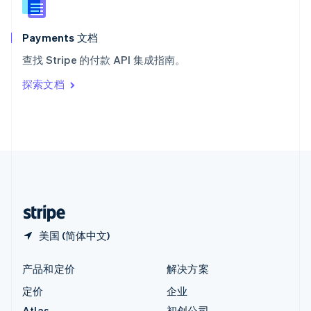
English
匈牙利
English
Payments 文档
意大利
查找 Stripe 的付款 API 集成指南。
Italiano
English
印度
探索文档
English
英国
English
直布罗陀
English
中国内地
简体中文
English
中国香港特别行政区
English
简体中文
美国 (简体中文)
产品和定价
解决方案
定价
企业
Atlas
初创公司