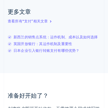
English
Italiano
拉脱维亚
更多文章
English
立陶宛
查看所有“支付”相关文章
English
列支敦士登
Deutsch
English
卢森堡
新西兰的销售点系统：运作机制、成本以及如何选择
Français
Deutsch
English
英国开放银行：其运作机制及重要性
罗马尼亚
日本企业引入银行转账支付有哪些优势？
English
马尔他
English
马来西亚
English
简体中文
美国
English
Español
简体中文
墨西哥
Español
English
准备好开始了？
挪威
English
葡萄牙