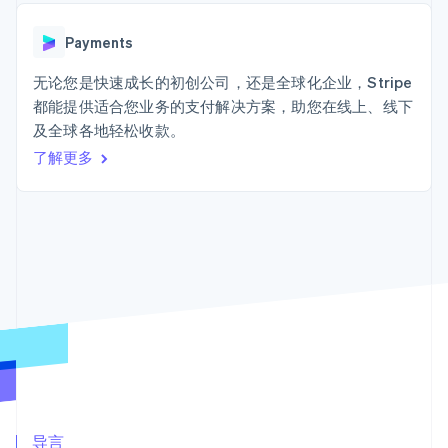
加密货币
上
Stripe Sigma
产品路线图
SaaS
自定义报告
购买
Terminal
Sessions 年度大会
线下支付
Data Pipeline
Payments
招聘
数据同步
Authorization
资讯中心
Boost
资源
无论您是快速成长的初创公司，还是全球化企业，Stripe
Stripe Press
支付成功率优
按行业
都能提供适合您业务的支付解决方案，助您在线上、线下
化
应用集成
及全球各地轻松收款。
Link
AI 企业
代码示例
加速结账
创作者经济
开发者博客
了解更多
联系
Financial
游戏
API 状态
Connections
酒店、旅游与休闲
联系销售
关联金融账户
保险
成为合作伙伴
数据
媒体与娱乐
非营利组织
专业服务
公共部门
零售
更多
Product roadmap
了解未来规划
生态系统
Radar
欺诈防范
合作伙伴
Atlas
Stripe App Marketplace
导言
初创企业注册