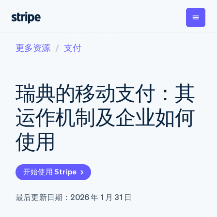
更多资源
支付
按企业阶段
文档
学习
支付
营收
资金管理
平台
易市
大型企业
Stripe 文档
博客
Payments
Billing
Treasury
初创企业
API 参考文档
客户案例
瑞典的移动支付：其
在线支付
经常性收入
Con
库与 SDK
指南
企业财务
Managed
Metronome
Stripe Apps
Payments
按用量计费
Global
平台
运作机制及企业如何
备案商家解决
Payouts
Subscriptions
Capi
按应用场景
方案
平
支持
向第三方
订阅管理
Payment links
客户
使用
指南
智能体商务
打款
Invoicing
Trea
加密货币
获取支持
无代码支付
一次性或定期
Capital
平
电子商务
接受线上付款
托管支持方案
企业融资
Checkout
账单
嵌入
嵌入式金融
实施预置结账流程
专业服务
预构建支付界
Crypto
Tax
融服
开始使用 Stripe
财务自动化
构建平台或交易市场
钱包、稳
面
销售税和增值
Iss
全球化企业
管理订阅
定币发行
Elements
税自动化
实体
应用内支付
提供按用量计费
灵活的 UI 组件
和发卡基
Crypto
Revenue
虚拟
最后更新日期：2026 年 1 月 31 日
交易市场
发行稳定币支持的支付卡
Onramp
支付方式
Recognition
础设施
公司
资金管理
通过智能体配置和管理服
可嵌入的
支持 125 种以
会计自动化
平台
务