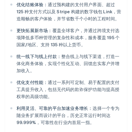
优化结账体验：
通过预构建的支付用户界面、超过
125 种支付方式以及 Stripe 构建的数字钱包 Link，营
造顺畅的客户体验，并节省数千个小时的工程时间。
更快拓展新市场：
覆盖全球客户，并通过跨境支付选
项降低多币种管理的复杂性和成本，服务覆盖 195 个
国家/地区、支持 135 种以上货币。
统一线下与线上付款：
整合线上与线下渠道，打造一
体化商务体验，实现个性化互动、回馈忠实客户并增
阿联酋
加收入。
English
爱尔兰
优化支付性能：
通过一系列可定制、易于配置的支付
English
工具提升收入，包括无代码的欺诈保护功能与提高授
爱沙尼亚
权率的高级功能。
English
奥地利
利用灵活、可靠的平台加速业务增长：
选择一个专为
Deutsch
English
随业务扩展而设计的平台，历史正常运行时间达
澳大利亚
99.999%，可靠性在行业内首屈一指。
English
巴西