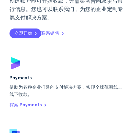
创建账户即可开始收款，无需签署合同或填写银
Português
English
行信息。您也可以联系我们，为您的企业定制专
日本
日本語
English
属支付解决方案。
瑞典
Svenska
English
瑞士
立即开始
联系销售
Deutsch
Français
Italiano
English
塞浦路斯
English
斯洛伐克
English
斯洛文尼亚
English
Italiano
Payments
泰国
ไทย
English
借助为各种企业打造的支付解决方案，实现全球范围线上
希腊
线下收款。
English
探索 Payments
西班牙
Español
English
新加坡
English
简体中文
新西兰