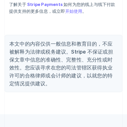
Português
English
了解关于
Stripe Payments
如何为您的线上与线下付款
保加利亚
提供支持的更多信息，或立即
开始使用
。
English
比利时
Nederlands
Français
Deutsch
English
波兰
English
丹麦
本文中的内容仅供一般信息和教育目的，不应
English
被解释为法律或税务建议。Stripe 不保证或担
德国
保文章中信息的准确性、完整性、充分性或时
Deutsch
English
法国
效性。您应该寻求在您的司法管辖区获得执业
Français
English
许可的合格律师或会计师的建议，以就您的特
芬兰
定情况提供建议。
English
Svenska
荷兰
Nederlands
English
加拿大
English
Français
捷克
English
克罗地亚