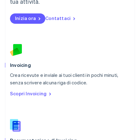
Norvegia
tua attività.
English
Nuova Zelanda
Inizia ora
Contattaci
English
Paesi Bassi
Nederlands
English
Polonia
English
Portogallo
Português
English
RAS di Hong Kong, Cina
Invoicing
English
简体中文
Crea ricevute e inviale ai tuoi clienti in pochi minuti,
Regno Unito
English
senza scrivere alcuna riga di codice.
Repubblica Ceca
Scopri Invoicing
English
Romania
English
Singapore
English
简体中文
Slovacchia
English