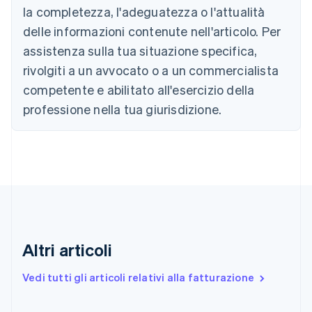
Cina continentale
la completezza, l'adeguatezza o l'attualità
简体中文
English
Cipro
delle informazioni contenute nell'articolo. Per
English
assistenza sulla tua situazione specifica,
Croazia
rivolgiti a un avvocato o a un commercialista
English
Italiano
Danimarca
competente e abilitato all'esercizio della
English
professione nella tua giurisdizione.
Emirati Arabi Uniti
English
Estonia
English
Finlandia
English
Svenska
Francia
Français
English
Germania
Deutsch
English
Altri articoli
Giappone
日本語
English
Vedi tutti gli articoli relativi alla fatturazione
Gibilterra
English