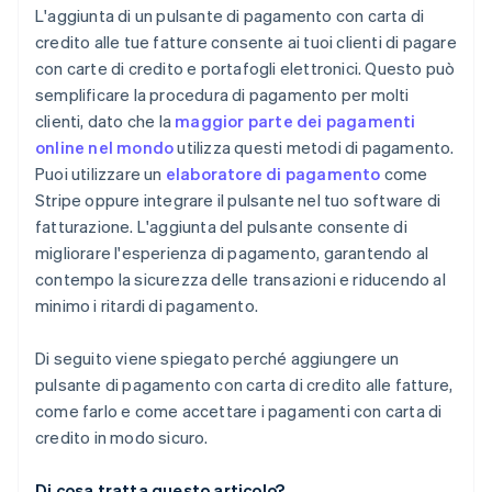
Codici QR
Monitoraggio dei pagamenti
L'aggiunta di un pulsante di pagamento con carta di
credito alle tue fatture consente ai tuoi clienti di pagare
Tokenizzazione
con carte di credito e portafogli elettronici. Questo può
Pagine di pagamento personalizzate
semplificare la procedura di pagamento per molti
clienti, dato che la
maggior parte dei pagamenti
Wallet
online nel mondo
utilizza questi metodi di pagamento.
Metodi di pagamento salvati
Puoi utilizzare un
elaboratore di pagamento
come
Stripe oppure integrare il pulsante nel tuo software di
fatturazione. L'aggiunta del pulsante consente di
migliorare l'esperienza di pagamento, garantendo al
contempo la sicurezza delle transazioni e riducendo al
minimo i ritardi di pagamento.
Di seguito viene spiegato perché aggiungere un
pulsante di pagamento con carta di credito alle fatture,
come farlo e come accettare i pagamenti con carta di
credito in modo sicuro.
Di cosa tratta questo articolo?