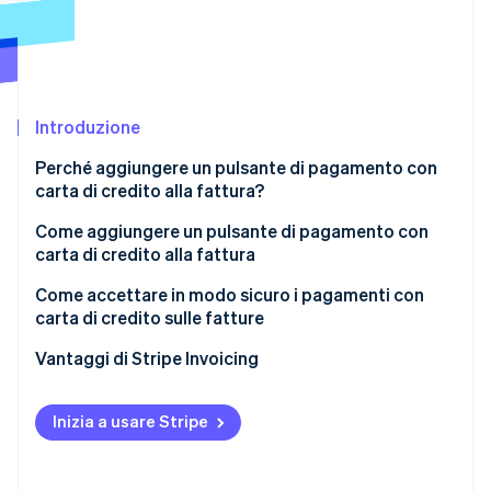
Scopri cosa ti aspetta
Radar
Ecosistema
Prevenzione delle frodi
Partner
Atlas
Stripe App Marketplace
Costituzione di start-up
Introduzione
Climate
Perché aggiungere un pulsante di pagamento con
Rimozione del carbonio
carta di credito alla fattura?
Identity
Verifica online dell'identità
Come aggiungere un pulsante di pagamento con
carta di credito alla fattura
Stripe Invoicing
Come accettare in modo sicuro i pagamenti con
carta di credito sulle fatture
Altri metodi
Stripe Sessions 2026
Conformità alle norme PCI (Payment Card Industry)
Vantaggi di Stripe Invoicing
Link di pagamento
Scopri come Stripe sta costruendo l'infrastruttura economi
Guarda ora
Link di pagamento
Pagina di pagamento in hosting
Inizia a usare Stripe
Autenticazione dei pagamenti tramite 3D Secure
Codice HTML del pulsante di pagamento
(3DS)