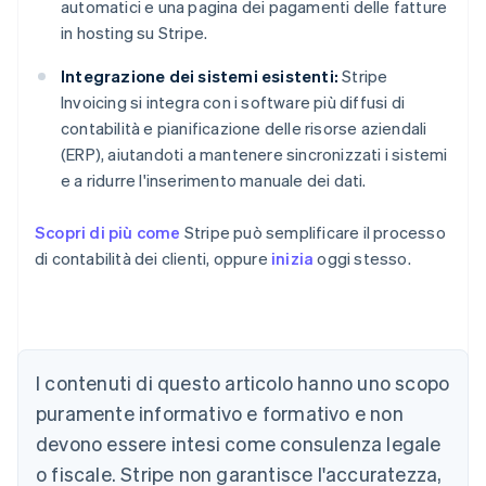
automatici e una pagina dei pagamenti delle fatture
in hosting su Stripe.
Integrazione dei sistemi esistenti:
Stripe
Invoicing si integra con i software più diffusi di
contabilità e pianificazione delle risorse aziendali
(ERP), aiutandoti a mantenere sincronizzati i sistemi
e a ridurre l'inserimento manuale dei dati.
Australia
Scopri di più come
Stripe può semplificare il processo
English
di contabilità dei clienti, oppure
inizia
oggi stesso.
Austria
Deutsch
English
Belgio
Nederlands
Français
Deutsch
English
Brasile
I contenuti di questo articolo hanno uno scopo
Português
English
Bulgaria
puramente informativo e formativo e non
English
devono essere intesi come consulenza legale
Canada
English
Français
o fiscale. Stripe non garantisce l'accuratezza,