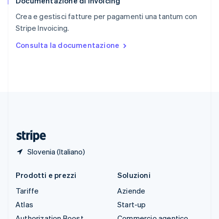
Documentazione di Invoicing
Slovenia
English
Italiano
Crea e gestisci fatture per pagamenti una tantum con
Spagna
Stripe Invoicing.
Español
English
Stati Uniti
Consulta la documentazione
English
Español
简体中文
Svezia
Svenska
English
Svizzera
Deutsch
Français
Italiano
English
Thailandia
ไทย
English
Ungheria
English
Slovenia (Italiano)
Prodotti e prezzi
Soluzioni
Tariffe
Aziende
Atlas
Start-up
Authorization Boost
Commercio agentico