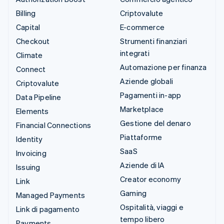
Billing
Criptovalute
Capital
E-commerce
Checkout
Strumenti finanziari
integrati
Climate
Automazione per finanza
Connect
Aziende globali
Criptovalute
Pagamenti in-app
Data Pipeline
Marketplace
Elements
Gestione del denaro
Financial Connections
Piattaforme
Identity
SaaS
Invoicing
Aziende di IA
Issuing
Creator economy
Link
Gaming
Managed Payments
Ospitalità, viaggi e
Link di pagamento
tempo libero
Payments