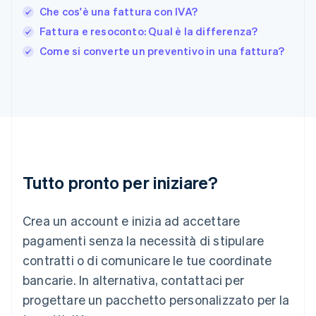
Grecia
Che cos'è una fattura con IVA?
English
India
Fattura e resoconto: Qual è la differenza?
English
Come si converte un preventivo in una fattura?
Irlanda
English
Italia
Italiano
English
Lettonia
English
Liechtenstein
Deutsch
English
Lituania
Tutto pronto per iniziare?
English
Lussemburgo
Crea un account e inizia ad accettare
Français
Deutsch
English
Malaysia
pagamenti senza la necessità di stipulare
English
简体中文
contratti o di comunicare le tue coordinate
Malta
English
bancarie. In alternativa, contattaci per
Messico
progettare un pacchetto personalizzato per la
Español
English