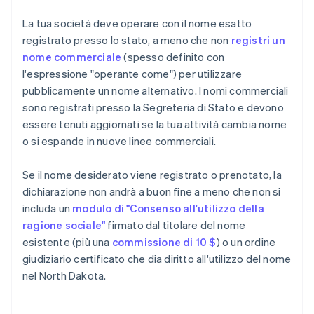
La tua società deve operare con il nome esatto
registrato presso lo stato, a meno che non
registri un
nome commerciale
(spesso definito con
l'espressione "operante come") per utilizzare
pubblicamente un nome alternativo. I nomi commerciali
sono registrati presso la Segreteria di Stato e devono
essere tenuti aggiornati se la tua attività cambia nome
o si espande in nuove linee commerciali.
Se il nome desiderato viene registrato o prenotato, la
dichiarazione non andrà a buon fine a meno che non si
includa un
modulo di "Consenso all'utilizzo della
ragione sociale"
firmato dal titolare del nome
esistente (più una
commissione di 10 $
) o un ordine
giudiziario certificato che dia diritto all'utilizzo del nome
nel North Dakota.