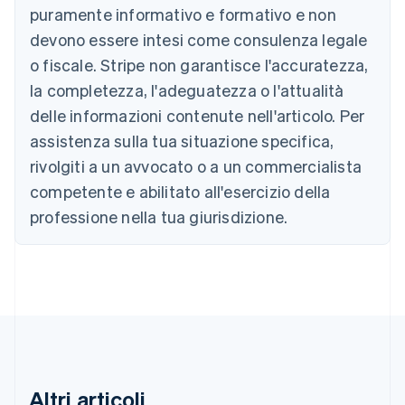
Deutsch
English
puramente informativo e formativo e non
Belgio
devono essere intesi come consulenza legale
Nederlands
Français
Deutsch
English
Brasile
o fiscale. Stripe non garantisce l'accuratezza,
Português
English
la completezza, l'adeguatezza o l'attualità
Bulgaria
English
delle informazioni contenute nell'articolo. Per
Canada
assistenza sulla tua situazione specifica,
English
Français
Cina continentale
rivolgiti a un avvocato o a un commercialista
简体中文
English
competente e abilitato all'esercizio della
Cipro
professione nella tua giurisdizione.
English
Croazia
English
Italiano
Danimarca
English
Emirati Arabi Uniti
English
Estonia
English
Finlandia
Altri articoli