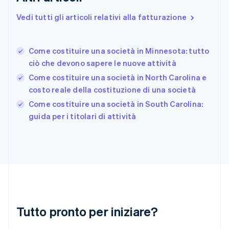
English
Svenska
Francia
Vedi tutti gli articoli relativi alla fatturazione
Français
English
Germania
Deutsch
English
Come costituire una società in Minnesota: tutto
Giappone
日本語
English
ciò che devono sapere le nuove attività
Gibilterra
Come costituire una società in North Carolina e
English
costo reale della costituzione di una società
Grecia
English
Come costituire una società in South Carolina:
India
guida per i titolari di attività
English
Irlanda
English
Italia
Italiano
English
Lettonia
English
Liechtenstein
Deutsch
English
Tutto pronto per iniziare?
Lituania
English