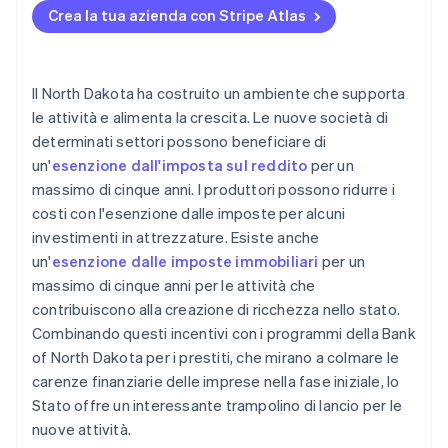
Crea la tua azienda con Stripe Atlas
Presentare la relazione annuale
Accettazione di pagamenti e operazioni bancarie
prima dell’arrivo del tuo EIN
Acquisto di azioni senza contanti da parte del
Il North Dakota ha costruito un ambiente che supporta
fondatore
le attività e alimenta la crescita. Le nuove società di
determinati settori possono beneficiare di
Presentazione automatica della dichiarazione
un'
esenzione dall'imposta sul reddito
per un
fiscale 83(b)
massimo di cinque anni. I produttori possono ridurre i
Documenti legali aziendali con idoneità globale
costi con l'esenzione dalle imposte per alcuni
investimenti in attrezzature. Esiste anche
Un anno gratuito di Stripe Payments, più 50.000
un'
esenzione dalle imposte immobiliari
per un
USD in crediti e sconti offerti dai partner
massimo di cinque anni per le attività che
contribuiscono alla creazione di ricchezza nello stato.
Combinando questi incentivi con i programmi della Bank
of North Dakota per i prestiti, che mirano a colmare le
carenze finanziarie delle imprese nella fase iniziale, lo
Stato offre un interessante trampolino di lancio per le
nuove attività.