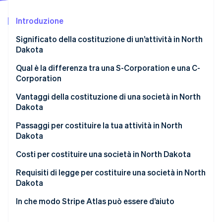
Scopri cosa ti aspetta
Introduzione
Radar
Ecosistema
Prevenzione delle frodi
Significato della costituzione di un’attività in North
Partner
Atlas
Dakota
Stripe App Marketplace
Costituzione di start-up
Qual è la differenza tra una S-Corporation e una C-
Climate
Corporation
Rimozione del carbonio
Identity
Vantaggi della costituzione di una società in North
Verifica online dell'identità
Dakota
Passaggi per costituire la tua attività in North
Dakota
Costi per costituire una società in North Dakota
Stripe Sessions 2026
Scopri come Stripe sta costruendo l'infrastruttura economi
Requisiti di legge per costituire una società in North
Guarda ora
Dakota
Assegnare un agente autorizzato
In che modo Stripe Atlas può essere d’aiuto
Mantenere aggiornato il tuo nome commerciale
Registrazione su Atlas