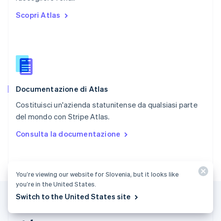
Repubblica Ceca
Scopri Atlas
English
Romania
English
Singapore
English
简体中文
Slovacchia
English
Documentazione di Atlas
Slovenia
English
Italiano
Costituisci un'azienda statunitense da qualsiasi parte
Spagna
del mondo con Stripe Atlas.
Español
English
Stati Uniti
Consulta la documentazione
English
Español
简体中文
Svezia
Svenska
English
Svizzera
You’re viewing our website for Slovenia, but it looks like
Deutsch
Français
Italiano
English
you’re in the United States.
Thailandia
Switch to the United States site
ไทย
English
Ungheria
English