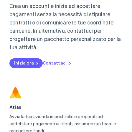
Crea un account e inizia ad accettare
Lussemburgo
Français
Deutsch
English
pagamenti senza la necessità di stipulare
Malaysia
contratti o di comunicare le tue coordinate
English
简体中文
Malta
bancarie. In alternativa, contattaci per
English
progettare un pacchetto personalizzato per la
Messico
tua attività.
Español
English
Norvegia
English
Inizia ora
Contattaci
Nuova Zelanda
English
Paesi Bassi
Nederlands
English
Polonia
English
Portogallo
Português
English
Atlas
RAS di Hong Kong, Cina
Avvia la tua azienda in pochi clic e preparati ad
English
简体中文
addebitare pagamenti ai clienti, assumere un team e
Regno Unito
English
raccogliere fondi.