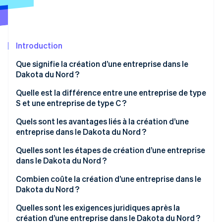
Découvrez les prochaines évolutions
Commerce en ligne
Radar
Prévention de la fraude
Écosystème
Introduction
Atlas
Constitution de start-up
Partenaires
Que signifie la création d’une entreprise dans le
Climate
Stripe App Marketplace
Dakota du Nord ?
Élimination du carbone
Quelle est la différence entre une entreprise de type
Identity
S et une entreprise de type C ?
Vérification de l'identité
Quels sont les avantages liés à la création d’une
entreprise dans le Dakota du Nord ?
Quelles sont les étapes de création d’une entreprise
dans le Dakota du Nord ?
Stripe Sessions 2026
Découvrez comment Stripe construit l’infrastructure écono
Combien coûte la création d’une entreprise dans le
Regarder la vidéo
Dakota du Nord ?
Quelles sont les exigences juridiques après la
création d’une entreprise dans le Dakota du Nord ?