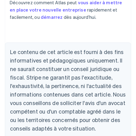
Découvrez comment Atlas peut
vous aider à mettre
en place votre nouvelle entreprise
rapidement et
facilement, ou
démarrez
dès aujourd’hui.
Le contenu de cet article est fourni à des fins
Allemagne
Deutsch
English
informatives et pédagogiques uniquement. Il
Australie
ne saurait constituer un conseil juridique ou
English
Autriche
fiscal. Stripe ne garantit pas l'exactitude,
Deutsch
English
l'exhaustivité, la pertinence, ni l'actualité des
Belgique
informations contenues dans cet article. Nous
Nederlands
Français
Deutsch
English
Brésil
vous conseillons de solliciter l'avis d'un avocat
Português
English
compétent ou d'un comptable agréé dans le
Bulgarie
ou les territoires concernés pour obtenir des
English
Canada
conseils adaptés à votre situation.
English
Français