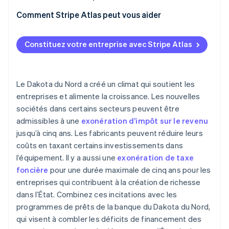
Désigner un agent agréé
Comment Stripe Atlas peut vous aider
Gardez votre nom commercial à jour
S’inscrire sur Atlas
Constituez votre entreprise avec Stripe Atlas
Déposer un rapport de déclaration annuelle
Accepter des paiements et effectuer des
opérations bancaires avant l’obtention de votre
numéro EIN
Le Dakota du Nord a créé un climat qui soutient les
Achat dématérialisé des actions du fondateur
entreprises et alimente la croissance. Les nouvelles
sociétés dans certains secteurs peuvent être
Déclaration fiscale automatique au titre de
admissibles à une
exonération d’impôt sur le revenu
l’article 83(b)
jusqu’à cinq ans. Les fabricants peuvent réduire leurs
Documents juridiques d’entreprise de classe
coûts en taxant certains investissements dans
mondiale
l’équipement. Il y a aussi une
exonération de taxe
foncière
pour une durée maximale de cinq ans pour les
Une année gratuite d’utilisation de Stripe Payments,
plus 50 000 dollars de crédits et de remises chez
entreprises qui contribuent à la création de richesse
nos partenaires
dans l’État. Combinez ces incitations avec les
programmes de prêts de la banque du Dakota du Nord,
qui visent à combler les déficits de financement des