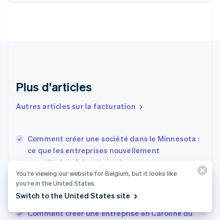
Chine continentale
简体中文
English
Chypre
English
Croatie
English
Italiano
Danemark
English
Émirats arabes unis
Plus d'articles
English
Espagne
Autres articles sur la facturation
Español
English
Estonie
English
Comment créer une société dans le Minnesota :
États-Unis
ce que les entreprises nouvellement
English
Español
简体中文
constituées doivent savoir
Finlande
English
Svenska
You’re viewing our website for Belgium, but it looks like
Comment constituer une société en Caroline du
France
you’re in the United States.
Nord et ce que coûte réellement la constitution
Français
English
Switch to the United States site
d’une société
Gibraltar
English
Comment créer une entreprise en Caroline du