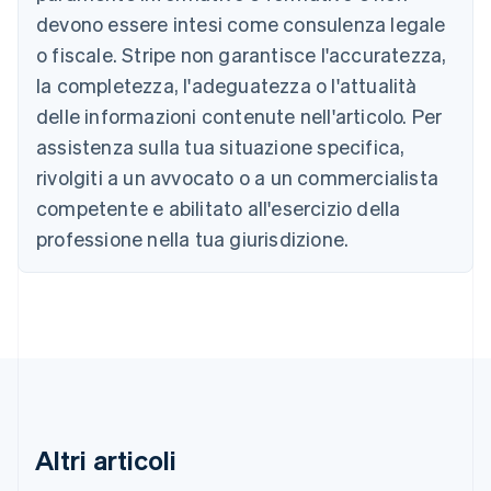
Deutsch
English
devono essere intesi come consulenza legale
Belgio
Nederlands
Français
Deutsch
English
o fiscale. Stripe non garantisce l'accuratezza,
Brasile
la completezza, l'adeguatezza o l'attualità
Português
English
Bulgaria
delle informazioni contenute nell'articolo. Per
English
assistenza sulla tua situazione specifica,
Canada
rivolgiti a un avvocato o a un commercialista
English
Français
Cina continentale
competente e abilitato all'esercizio della
简体中文
English
professione nella tua giurisdizione.
Cipro
English
Croazia
English
Italiano
Danimarca
English
Emirati Arabi Uniti
English
Estonia
English
Altri articoli
Finlandia