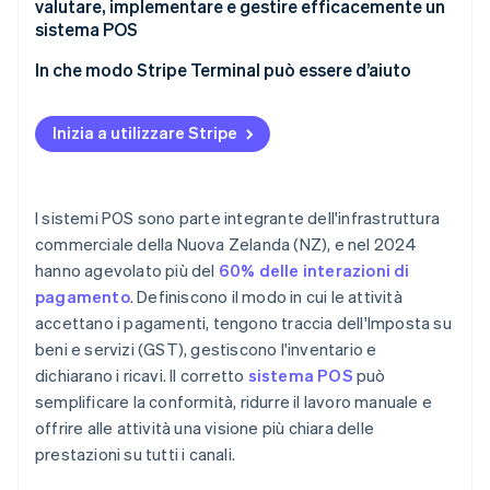
Regole sui pagamenti e maggiorazioni
valutare, implementare e gestire efficacemente un
Limitazioni e rischi potenziali
sistema POS
Protezione dei dati e sicurezza
In che modo Stripe Terminal può essere d’aiuto
Inizia a utilizzare Stripe
I sistemi POS sono parte integrante dell'infrastruttura
commerciale della Nuova Zelanda (NZ), e nel 2024
hanno agevolato più del
60% delle interazioni di
pagamento
. Definiscono il modo in cui le attività
accettano i pagamenti, tengono traccia dell'Imposta su
beni e servizi (GST), gestiscono l'inventario e
dichiarano i ricavi. Il corretto
sistema POS
può
semplificare la conformità, ridurre il lavoro manuale e
offrire alle attività una visione più chiara delle
prestazioni su tutti i canali.