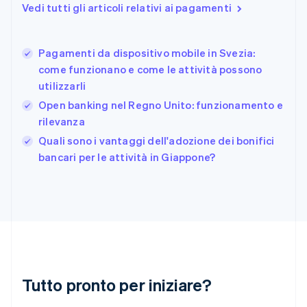
English
Svenska
Vedi tutti gli articoli relativi ai pagamenti
Francia
Français
English
Germania
Pagamenti da dispositivo mobile in Svezia:
Deutsch
English
come funzionano e come le attività possono
Giappone
日本語
English
utilizzarli
Gibilterra
Open banking nel Regno Unito: funzionamento e
English
rilevanza
Grecia
English
Quali sono i vantaggi dell'adozione dei bonifici
India
bancari per le attività in Giappone?
English
Irlanda
English
Italia
Italiano
English
Lettonia
English
Liechtenstein
Deutsch
English
Tutto pronto per iniziare?
Lituania
English