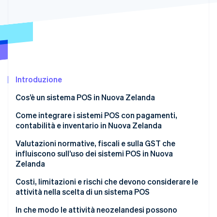
Scopri cosa ti aspetta
Radar
Ecosistema
Prevenzione delle frodi
Partner
Atlas
Stripe App Marketplace
Costituzione di start-up
Climate
Rimozione del carbonio
Introduzione
Identity
Cos’è un sistema POS in Nuova Zelanda
Verifica online dell'identità
Sistemi POS tradizionali da banco
Come integrare i sistemi POS con pagamenti,
contabilità e inventario in Nuova Zelanda
Sistemi POS basati su tablet e dispositivi mobili
Integrazione dei pagamenti
Valutazioni normative, fiscali e sulla GST che
Sistemi POS per l’ospitalità
influiscono sull’uso dei sistemi POS in Nuova
Stripe Sessions 2026
Integrazione con la contabilità
Zelanda
Scopri come Stripe sta costruendo l'infrastruttura economi
Soluzioni POS per il commercio al dettaglio con
Guarda ora
approfondimenti di inventario
Integrazione dell’inventario
Calcolo e visualizzazione della GST
Costi, limitazioni e rischi che devono considerare le
attività nella scelta di un sistema POS
Sistemi POS per strutture self-service e chioschi
Requisiti di tenuta dei registri
Costi di attivazione e costi ricorrenti
In che modo le attività neozelandesi possono