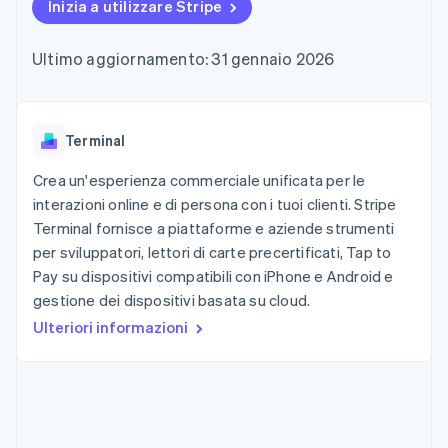
utente
Automazione
Inizia a utilizzare Stripe
Gestione del denaro
Gestire gli
flessibile
Metodi di
della contabilità
Roadmap del prodotto
Piattaforme
abbonamenti
pagamento
Stripe Sigma
Conferenza annuale
SaaS
Offrire addebiti in base
Ultimo aggiornamento: 31 gennaio 2026
Accesso a
Report
Sessions
all'utilizzo
oltre 125
personalizzati
Lavora con noi
Emettere carte
Terminal
Data Pipeline
Sala stampa
garantite da stablecoin
Pagamenti di
Sincronizzazione
Stripe Press
Per settore
persona
dei dati
Terminal
Esegui il provisioning e
Authorization
gestisci i servizi con gli
Boost
Aziende di IA
agenti
Crea un'esperienza commerciale unificata per le
Accettazione
Creator economy
Recapiti
interazioni online e di persona con i tuoi clienti. Stripe
ottimizzata
Gaming
Terminal fornisce a piattaforme e aziende strumenti
Link
Ospitalità, viaggi e
Contattaci
Pagamento
tempo libero
per sviluppatori, lettori di carte precertificati, Tap to
Diventa nostro partner
Risorse
Assicurazione
accelerato
Pay su dispositivi compatibili con iPhone e Android e
Media e
Financial
gestione dei dispositivi basata su cloud.
intrattenimento
Integrazioni app
Connections
Organizzazioni non
Esempi di codice
Conti finanziari
Ulteriori informazioni
profit
Blog per sviluppatori
collegati
Servizi professionali
Stato dell'API
Pubblica
amministrazione
Commercio al dettaglio
Altro
Product roadmap