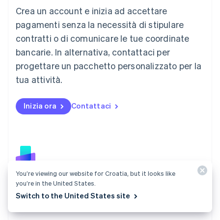
Crea un account e inizia ad accettare
Lussemburgo
Français
Deutsch
English
pagamenti senza la necessità di stipulare
Malaysia
contratti o di comunicare le tue coordinate
English
简体中文
Malta
bancarie. In alternativa, contattaci per
English
progettare un pacchetto personalizzato per la
Messico
tua attività.
Español
English
Norvegia
English
Inizia ora
Contattaci
Nuova Zelanda
English
Paesi Bassi
Nederlands
English
Polonia
English
Portogallo
You’re viewing our website for Croatia, but it looks like
Português
English
Terminal
you’re in the United States.
RAS di Hong Kong, Cina
Crea un'esperienza di acquisto uniforme per tutte le
Switch to the United States site
English
简体中文
interazioni con i clienti, sia online che di persona.
Regno Unito
English