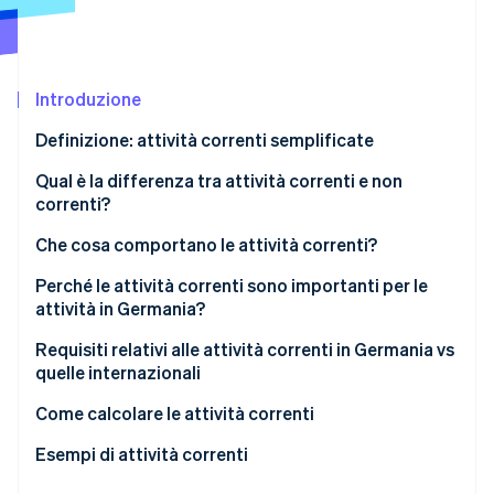
Scopri cosa ti aspetta
Radar
Ecosistema
Prevenzione delle frodi
Introduzione
Partner
Atlas
Stripe App Marketplace
Costituzione di start-up
Definizione: attività correnti semplificate
Climate
Rimozione del carbonio
Qual è la differenza tra attività correnti e non
correnti?
Identity
Verifica online dell'identità
Che cosa comportano le attività correnti?
Perché le attività correnti sono importanti per le
attività in Germania?
Assicurazione di liquidità
Requisiti relativi alle attività correnti in Germania vs
Stripe Sessions 2026
quelle internazionali
Scopri come Stripe sta costruendo l'infrastruttura economi
Stabilità e flessibilità
Guarda ora
HGB vs IFRS: le differenze più importanti per le
Come calcolare le attività correnti
Redditività
attività correnti
Esempi di attività correnti
Gestione equilibrata