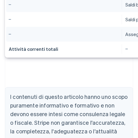
Saldi 
Saldi 
Asseg
Attività correnti totali
Australia
English
Austria
I contenuti di questo articolo hanno uno scopo
Deutsch
English
puramente informativo e formativo e non
Belgio
devono essere intesi come consulenza legale
Nederlands
Français
Deutsch
English
Brasile
o fiscale. Stripe non garantisce l'accuratezza,
Português
English
la completezza, l'adeguatezza o l'attualità
Bulgaria
English