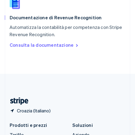
Slovacchia
English
Documentazione di Revenue Recognition
Slovenia
English
Italiano
Automatizza la contabilità per competenza con Stripe
Spagna
Revenue Recognition.
Español
English
Stati Uniti
Consulta la documentazione
English
Español
简体中文
Svezia
Svenska
English
Svizzera
Deutsch
Français
Italiano
English
Thailandia
ไทย
English
Ungheria
English
Croazia (Italiano)
Prodotti e prezzi
Soluzioni
Tariffe
Aziende