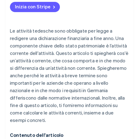
Esempio 1: piccola attività di commercio al dettaglio
Inizia con Stripe
Esempio 2: azienda di ingegneria meccanica di
medie dimensioni
Le attività tedesche sono obbligate per legge a
redigere una dichiarazione finanziaria a fine anno. Una
componente chiave dello stato patrimoniale è l’attività
corrente dell'attività. Questo articolo ti spiegherà cos'è
un’attività corrente, che cosa comporta e in che modo
si differenzia da un’attività non corrente. Spiegheremo
anche perché le attività a breve termine sono
importanti per le aziende che operano a livello
nazionale e in che modo i requisiti in Germania
differiscono dalle normative internazionali. Inoltre, alla
fine di questo articolo, ti forniremo informazioni su
come calcolare le attività correnti, insieme a due
esempi concreti.
Contenuto dell'articolo