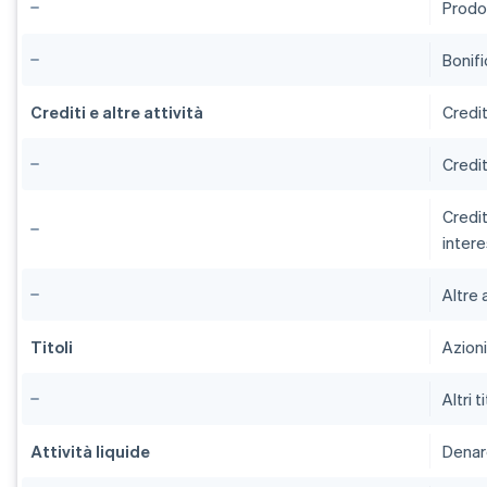
Prodot
Bonifi
Crediti e altre attività
Credi
Credit
Credit
inter
Altre 
Titoli
Azioni
Altri ti
Attività liquide
Dena