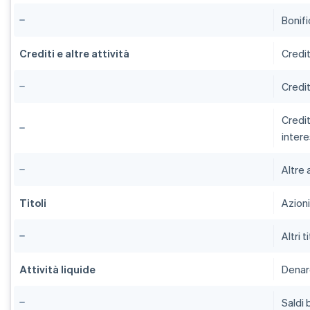
Bonifi
Crediti e altre attività
Credi
Credit
Credit
inter
Altre 
Titoli
Azioni
Altri ti
Attività liquide
Dena
Saldi 