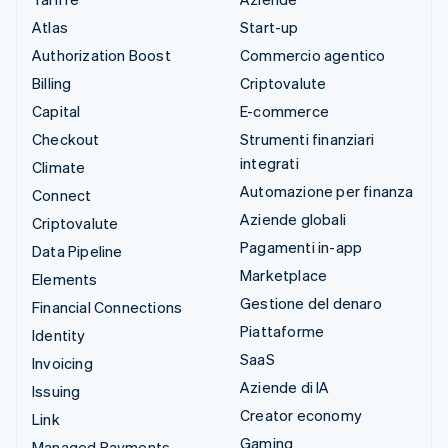
Atlas
Start-up
Authorization Boost
Commercio agentico
Billing
Criptovalute
Capital
E-commerce
Checkout
Strumenti finanziari
integrati
Climate
Automazione per finanza
Connect
Aziende globali
Criptovalute
Pagamenti in-app
Data Pipeline
Marketplace
Elements
Gestione del denaro
Financial Connections
Piattaforme
Identity
SaaS
Invoicing
Aziende di IA
Issuing
Creator economy
Link
Gaming
Managed Payments