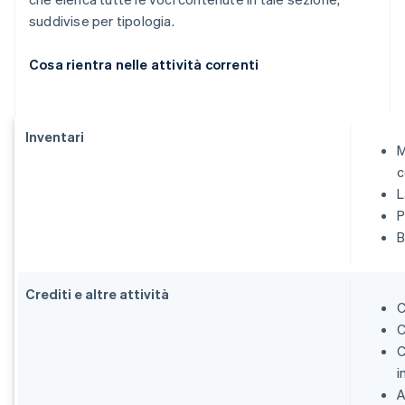
suddivise per tipologia.
Cosa rientra nelle attività correnti
Inventari
M
L
P
B
Crediti e altre attività
C
C
C
i
A