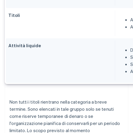
Titoli
A
A
Attività liquide
D
S
S
A
Non tutti i titoli rientrano nella categoria a breve
termine. Sono elencati in tale gruppo solo se tenuti
come riserve temporanee di denaro o se
l'organizzazione pianifica di conservarli per un periodo
limitato. Lo scopo previsto al momento