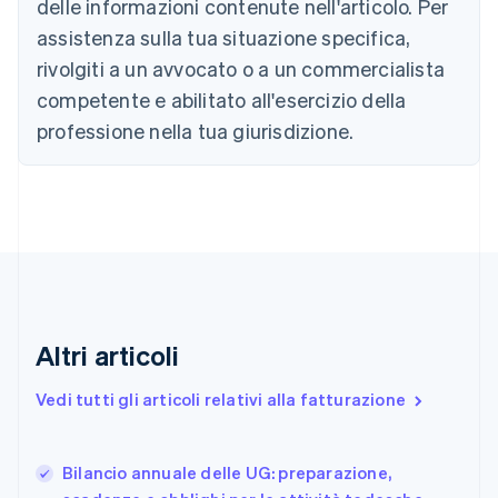
delle informazioni contenute nell'articolo. Per
Canada
assistenza sulla tua situazione specifica,
English
Français
Cina continentale
rivolgiti a un avvocato o a un commercialista
简体中文
English
competente e abilitato all'esercizio della
Cipro
professione nella tua giurisdizione.
English
Croazia
English
Italiano
Danimarca
English
Emirati Arabi Uniti
English
Estonia
English
Finlandia
Altri articoli
English
Svenska
Francia
Vedi tutti gli articoli relativi alla fatturazione
Français
English
Germania
Deutsch
English
Bilancio annuale delle UG: preparazione,
Giappone
日本語
English