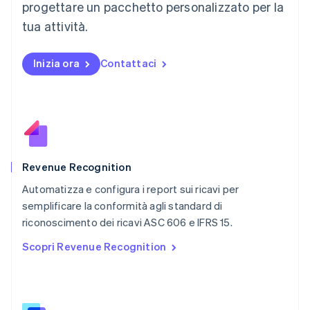
progettare un pacchetto personalizzato per la
Messico
tua attività.
Español
English
Norvegia
English
Inizia ora
Contattaci
Nuova Zelanda
English
Paesi Bassi
Nederlands
English
Polonia
English
Portogallo
Português
English
Revenue Recognition
RAS di Hong Kong, Cina
Automatizza e configura i report sui ricavi per
English
简体中文
semplificare la conformità agli standard di
Regno Unito
English
riconoscimento dei ricavi ASC 606 e IFRS 15.
Repubblica Ceca
Scopri Revenue Recognition
English
Romania
English
Singapore
English
简体中文