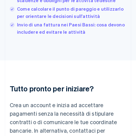
scadenze e obblighi per le attività tedesche
Gibilterra
Come calcolare il punto di pareggio e utilizzarlo
English
per orientare le decisioni sull'attività
Grecia
English
Invio di una fattura nei Paesi Bassi: cosa devono
India
includere ed evitare le attività
English
Irlanda
English
Italia
Italiano
English
Lettonia
English
Liechtenstein
Deutsch
English
Tutto pronto per iniziare?
Lituania
English
Crea un account e inizia ad accettare
Lussemburgo
Français
Deutsch
English
pagamenti senza la necessità di stipulare
Malaysia
contratti o di comunicare le tue coordinate
English
简体中文
Malta
bancarie. In alternativa, contattaci per
English