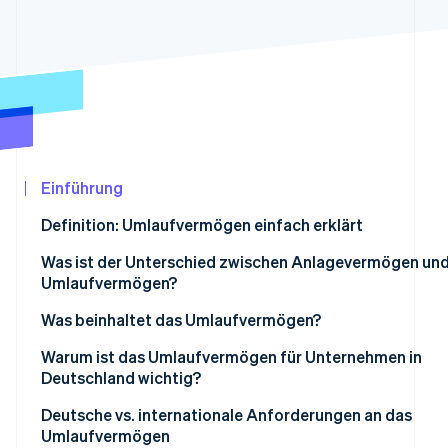
Betrugsprävention
Ecosystem
Atlas
Start-up-Gründung
Partner
Stripe App-Marktplatz
Climate
CO₂-Entnahme
Einführung
Stripe-Sessions 2026
Definition: Umlaufvermögen einfach erklärt
Erfahren Sie, wie Stripe Lösungen für die Wirtschaf
Jetzt ansehen
Was ist der Unterschied zwischen Anlagevermögen un
Umlaufvermögen?
Was beinhaltet das Umlaufvermögen?
Warum ist das Umlaufvermögen für Unternehmen in
Deutschland wichtig?
Liquiditätssicherung
Deutsche vs. internationale Anforderungen an das
Umlaufvermögen