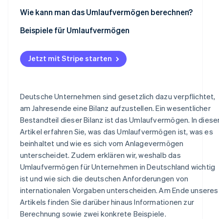
Stabilität und Flexibilität
Die wichtigsten Unterschiede zwischen HGB und IFRS
Wie kann man das Umlaufvermögen berechnen?
Rentabilität
beim Umlaufvermögen
Beispiele für Umlaufvermögen
Ausgewogenheit
Beispiel 1: kleines Einzelhandelsunternehmen
Jetzt mit Stripe starten
Beispiel 2: mittelgroßes Maschinenbauunternehmen
Deutsche Unternehmen sind gesetzlich dazu verpflichtet,
am Jahresende eine Bilanz aufzustellen. Ein wesentlicher
Bestandteil dieser Bilanz ist das Umlaufvermögen. In dies
Artikel erfahren Sie, was das Umlaufvermögen ist, was es
beinhaltet und wie es sich vom Anlagevermögen
unterscheidet. Zudem erklären wir, weshalb das
Umlaufvermögen für Unternehmen in Deutschland wichtig
ist und wie sich die deutschen Anforderungen von
internationalen Vorgaben unterscheiden. Am Ende unseres
Artikels finden Sie darüber hinaus Informationen zur
Berechnung sowie zwei konkrete Beispiele.