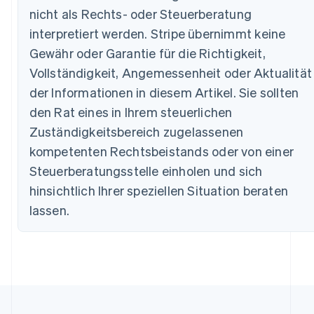
nicht als Rechts- oder Steuerberatung
Australien
interpretiert werden. Stripe übernimmt keine
English
Gewähr oder Garantie für die Richtigkeit,
Belgien
Vollständigkeit, Angemessenheit oder Aktualität
Nederlands
Français
Deutsch
English
Brasilien
der Informationen in diesem Artikel. Sie sollten
Português
English
den Rat eines in Ihrem steuerlichen
Bulgarien
English
Zuständigkeitsbereich zugelassenen
Dänemark
kompetenten Rechtsbeistands oder von einer
English
Deutschland
Steuerberatungsstelle einholen und sich
Deutsch
English
hinsichtlich Ihrer speziellen Situation beraten
Estland
lassen.
English
Festlandchina
简体中文
English
Finnland
English
Svenska
Frankreich
Français
English
Gibraltar