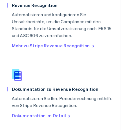
Svenska
English
Revenue Recognition
Schweiz
Automatisieren und konfigurieren Sie
Deutsch
Français
Italiano
English
Singapur
Umsatzberichte, um die Compliance mit den
English
简体中文
Standards für die Umsatzrealisierung nach IFRS 15
Slowakei
und ASC 606 zu vereinfachen.
English
Mehr zu Stripe Revenue Recognition
Slowenien
English
Italiano
Sonderverwaltungsregion Hongkong,
China
English
简体中文
Spanien
Español
English
Thailand
Dokumentation zu Revenue Recognition
ไทย
English
Automatisieren Sie Ihre Periodenrechnung mithilfe
Tschechische Republik
von Stripe Revenue Recognition.
English
Ungarn
Dokumentation im Detail
English
Vereinigte Arabische Emirate
English