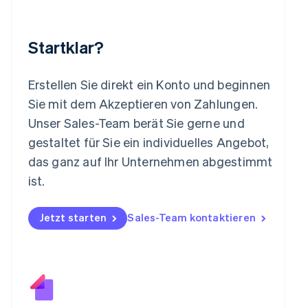
Français
Deutsch
English
Malaysia
English
简体中文
Startklar?
Malta
English
Mexiko
Erstellen Sie direkt ein Konto und beginnen
Español
English
Sie mit dem Akzeptieren von Zahlungen.
Neuseeland
Unser Sales-Team berät Sie gerne und
English
Niederlande
gestaltet für Sie ein individuelles Angebot,
Nederlands
English
das ganz auf Ihr Unternehmen abgestimmt
Norwegen
ist.
English
Österreich
Deutsch
English
Jetzt starten
Sales-Team kontaktieren
Polen
English
Portugal
Português
English
Rumänien
English
Schweden