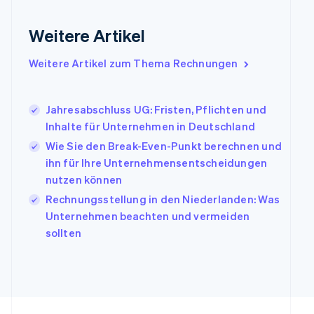
English
Griechenland
Weitere Artikel
English
Indien
Weitere Artikel zum Thema Rechnungen
English
Irland
English
Jahresabschluss UG: Fristen, Pflichten und
Italien
Inhalte für Unternehmen in Deutschland
Italiano
English
Japan
Wie Sie den Break-Even-Punkt berechnen und
日本語
English
ihn für Ihre Unternehmensentscheidungen
Kanada
nutzen können
English
Français
Kroatien
Rechnungsstellung in den Niederlanden: Was
English
Italiano
Unternehmen beachten und vermeiden
Lettland
sollten
English
Liechtenstein
Deutsch
English
Litauen
English
Luxemburg