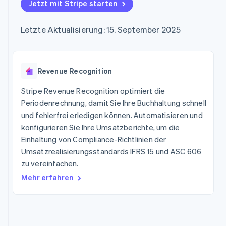
Data Pipeline
Jetzt mit Stripe starten
Marktplatz auf
Geldmanagement
Zugriff auf mehr als
Datensynchronisierung
Produkt-Roadmap
Grundlagen der
Plattformen
125
Stripe Sessions
Abonnementverwaltung
SaaS
Letzte Aktualisierung: 15. September 2025
Terminal
Karriere
Zahlungen vor Ort
Newsroom
So setzen Sie
Authorization
Stripe Press
nutzungsbasierte
Boost
Abrechnung um
Nach Branche
Optimierung der
Revenue Recognition
Stablecoin-gestützte
Autorisierungsraten
Karten ausgeben: So
Link
KI-Unternehmen
Kontakt
geht´s
Stripe Revenue Recognition optimiert die
Beschleunigter
Creator Economy
Bereitstellung und
Periodenrechnung, damit Sie Ihre Buchhaltung schnell
Bezahlvorgang
Gaming
Verwaltung von
Sales-Team
und fehlerfrei erledigen können. Automatisieren und
Financial
Bewirtung, Reisen und
Diensten mit Agenten
kontaktieren
Connections
Freizeit
konfigurieren Sie Ihre Umsatzberichte, um die
Partner werden
Verbundene
Versicherungen
Einhaltung von Compliance-Richtlinien der
Medien und
Finanzdaten
Umsatzrealisierungsstandards IFRS 15 und ASC 606
Unterhaltung
Ressourcen
Gemeinnützige
zu vereinfachen.
Organisationen
Mehr erfahren
App-Integrationen
Fachdienstleistungen
Mehr
Code-Beispiele
Öffentlicher Sektor
Product roadmap
Entwickler-Blog
Einzelhandel
Ausblick
API-Status
Radar