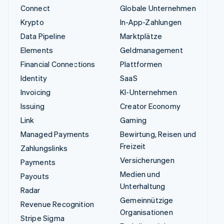
Connect
Globale Unternehmen
Krypto
In-App-Zahlungen
Data Pipeline
Marktplätze
Elements
Geldmanagement
Financial Connections
Plattformen
Identity
SaaS
Invoicing
KI-Unternehmen
Issuing
Creator Economy
Link
Gaming
Managed Payments
Bewirtung, Reisen und
Freizeit
Zahlungslinks
Versicherungen
Payments
Medien und
Payouts
Unterhaltung
Radar
Gemeinnützige
Revenue Recognition
Organisationen
Stripe Sigma