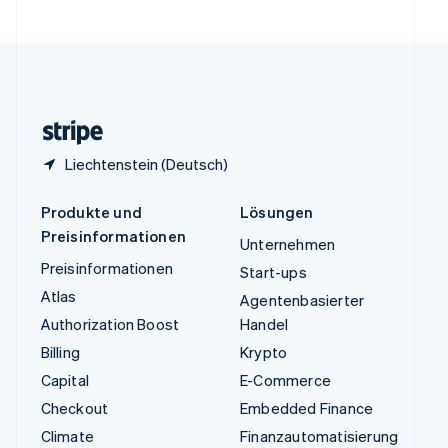
Vereinigte Staaten
English
Español
简体中文
Vereinigtes Königreich
English
Zypern
English
Liechtenstein (Deutsch)
Produkte und
Lösungen
Preisinformationen
Unternehmen
Preisinformationen
Start-ups
Atlas
Agentenbasierter
Authorization Boost
Handel
Billing
Krypto
Capital
E-Commerce
Checkout
Embedded Finance
Climate
Finanzautomatisierung