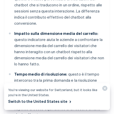
chatbot che si traducono in un ordine, rispetto alle
sessioni senza questa interazione. La differenza
indica il contributo effettivo del chatbot alla
conversione.
Impatto sulla dimensione media del carrello:
questo indicatore aiuta le aziende a confrontare la
dimensione media del carrello dei visitatori che
hanno interagito con un chatbot rispetto alla
dimensione media del carrello dei visitatori che non
lo hanno fatto.
Tempo medio di risoluzione:
questo è il tempo
intercorso tra la prima domanda e la risoluzione
completa.
You’re viewing our website for Switzerland, but it looks like
you’re in the United States.
Costo per interazione:
il costo totale del chatbot
Switch to the United States site
diviso per il numero di conversazioni gestite,
rispetto al costo equivalente di un essere umano