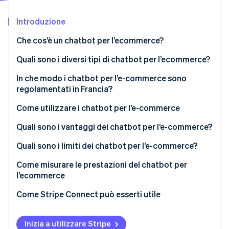
Scopri cosa ti aspetta
Introduzione
Radar
Ecosistema
Prevenzione delle frodi
Che cos’è un chatbot per l’ecommerce?
Partner
Atlas
Stripe App Marketplace
Costituzione di start-up
Qual è la differenza tra chatbot per l’ecommerce e
Quali sono i diversi tipi di chatbot per l’ecommerce?
agenti autonomi?
Climate
In che modo i chatbot per l’e-commerce sono
Rimozione del carbonio
regolamentati in Francia?
Identity
Verifica online dell'identità
Come utilizzare i chatbot per l’e-commerce
Quali sono i vantaggi dei chatbot per l’e-commerce?
Quali sono i limiti dei chatbot per l’e-commerce?
Come misurare le prestazioni del chatbot per
Stripe Sessions 2026
l’ecommerce
Scopri come Stripe sta costruendo l'infrastruttura economi
Guarda ora
Come Stripe Connect può esserti utile
Inizia a utilizzare Stripe