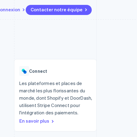
onnexion
Contacter notre équipe
Ressources
Écosystème
Contact
t marketplaces
Plus
Intégrations d'applications
Partenaires
Contacter notre équipe
Product roadmap
elle
Exemples de code
Stripe App Marketplace
Devenir partenaire
Découvrez les prochaines
r les
Blog des développeurs
évolutions
rs
État de l'API
Radar
Connect
Prévention de la fraude
ratif
Atlas
Les plateformes et places de
Constitution de start-up
marché les plus florissantes du
Climate
monde, dont Shopify et DoorDash,
Élimination du carbone
utilisent Stripe Connect pour
Identity
l'intégration des paiements.
Vérification de l'identité
En savoir plus