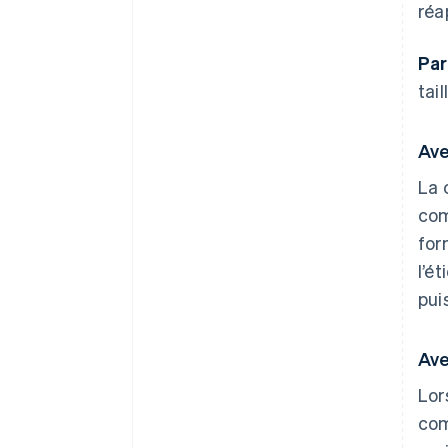
réa
Par
tail
Ave
La 
com
for
l’é
pui
Ave
Lor
com