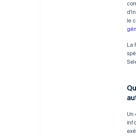
com
d’i
le 
gén
La 
spé
Sel
Qu
au
Un 
inf
exé