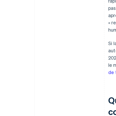
rap
pas
apr
« r
hum
Si 
aut
202
le 
de 
Qu
c