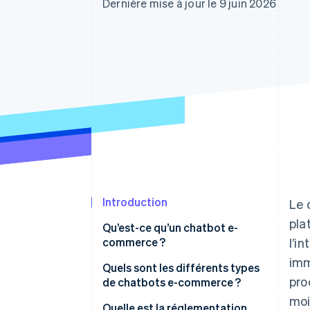
Authorization Boost
Dernière mise à jour le 9 juin 2026
Acceptation optimisée
Link
Paiements accélérés
Financial Connections
Comptes financiers associés
Introduction
Le 
pla
Qu’est-ce qu’un chatbot e-
commerce ?
l’i
imm
Quelle est la différence entre un
Quels sont les différents types
pro
chatbot e-commerce et un
de chatbots e-commerce ?
agent autonome ?
moi
Quelle est la réglementation