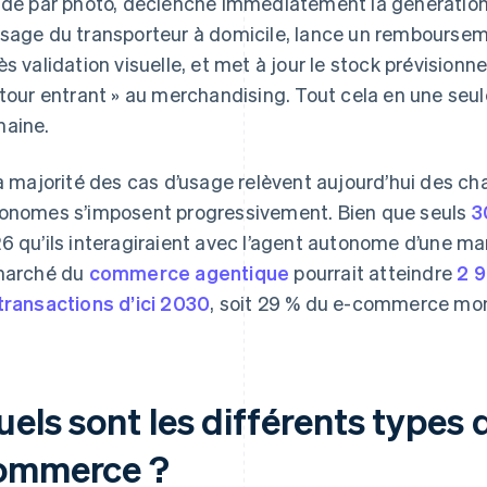
ide par photo, déclenche immédiatement la génération de
sage du transporteur à domicile, lance un rembourseme
ès validation visuelle, et met à jour le stock prévisionn
etour entrant » au merchandising. Tout cela en une seul
aine.
la majorité des cas d’usage relèvent aujourd’hui des 
onomes s’imposent progressivement. Bien que seuls
3
6 qu’ils interagiraient avec l’agent autonome d’une marq
marché du
commerce agentique
pourrait atteindre
2 9
transactions d’ici 2030
, soit 29 % du e-commerce mon
els sont les différents types 
ommerce ?