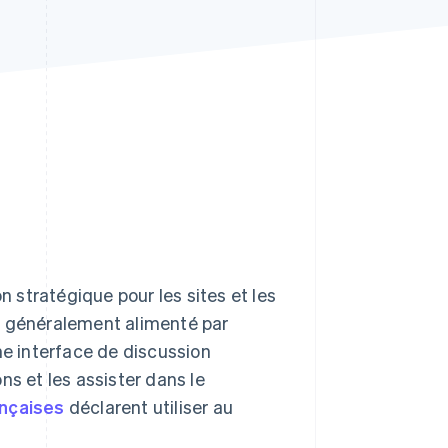
Stripe Sessions 2026
Découvrez comment
Stripe construit
l’infrastructure
économique de l’IA.
Regarder la vidéo
stratégique pour les sites et les
, généralement alimenté par
 une interface de discussion
ns et les assister dans le
ançaises
déclarent utiliser au