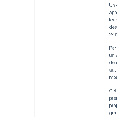
Un 
app
leu
des
24h
Par
un 
de 
aut
mou
Cet
pre
pré
gra