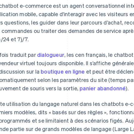
chatbot e-commerce est un agent conversationnel int
lication mobile, capable d’interagir avec les visiteurs 
rs questions, les guider dans leur parcours d’achat, r
 commandes ou traiter des demandes de service après
/24 et 7j/7.
fois traduit par
dialogueur
, les cen français, le cha
vendeur virtuel toujours disponible. Il s’affiche généra
discussion sur la
boutique en ligne
et peut être déclenc
omatiquement selon les paramètres du site (temps pas
vement de souris vers la sortie,
panier abandonné
).
te utilisation du langage naturel dans les chatbots e
miers modèles, dits « basés sur des règles », fonctionn
programmés et se limitaient à des scénarios figés. Auj
nde partie sur de grands modèles de langage (Large 