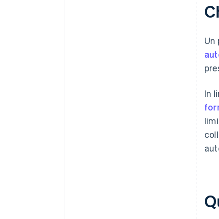
C
Un 
au
pre
In 
for
lim
coll
aut
Q