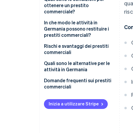
qua
un’attività
ottenere un prestito
risc
commerciale?
Copertura delle carenze di
liquidità a breve termine
Dimostrazione della crescita
In che modo le attività in
Con
dell’attività
Germania possono restituire i
Investimenti a lungo termine
prestiti commerciali?
Verifica dell’affidabilità
Garanzie e finanziamento dei
creditizia dell’attività
Prestiti rateali
Rischi e svantaggi dei prestiti
crediti
commerciali
Garanzie
Prestiti bullet
Interessi e altri costi
Quali sono le alternative per le
Altri criteri
Tipi speciali di prestiti
attività in Germania
Impatto sul flusso di cassa
Finanziamento basato sui ricavi
Domande frequenti sui prestiti
Rischio di eccessivo
commerciali
indebitamento
Prestiti integrati
Rischi di garanzie e
Factoring
Inizia a utilizzare Stripe
responsabilità
Dipendenza dai prestatori