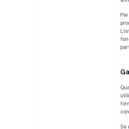
Per
pro
L'i
fon
par
Ga
Qua
uti
for
con
Se 