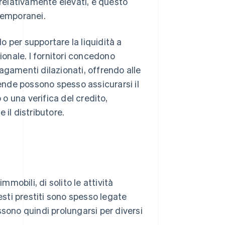
 relativamente elevati, e questo
 temporanei.
do per supportare la liquidità a
onale. I fornitori concedono
agamenti dilazionati, offrendo alle
iende possono spesso assicurarsi il
 o una verifica del credito,
e il distributore.
mmobili, di solito le attività
esti prestiti sono spesso legate
ssono quindi prolungarsi per diversi