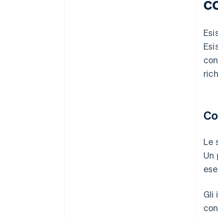
c
Esi
Esi
con
rich
Co
Le 
Un
ese
Gli
con