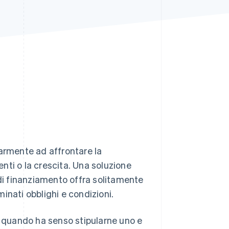
Stripe Sessions 2026
Scopri come Stripe sta
costruendo
l'infrastruttura
economica per l'IA.
Guarda ora
larmente ad affrontare la
enti o la crescita. Una soluzione
i finanziamento offra solitamente
inati obblighi e condizioni.
, quando ha senso stipularne uno e