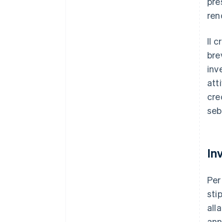
pre
ren
Il 
bre
inv
att
cre
sebb
In
Per
sti
all
ann