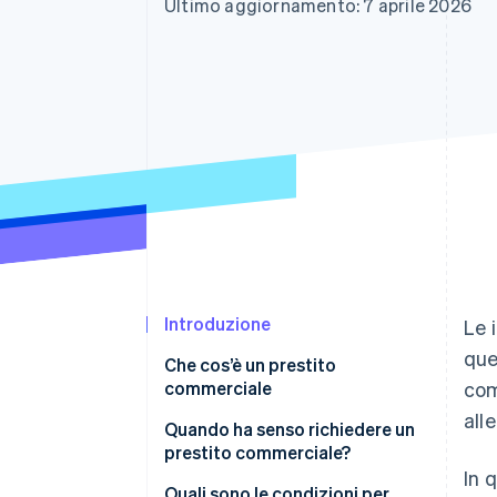
Ultimo aggiornamento: 7 aprile 2026
Link
Pagamento accelerato
Financial Connections
Conti finanziari collegati
Introduzione
Le 
que
Che cos’è un prestito
commerciale
com
all
Quando ha senso richiedere un
prestito commerciale?
In 
Costituzione e crescita di
Quali sono le condizioni per