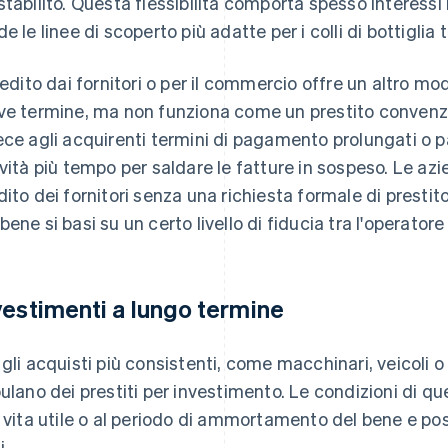
stabilito. Questa flessibilità comporta spesso interessi
de le linee di scoperto più adatte per i colli di bottiglia
credito dai fornitori o per il commercio offre un altro mo
ve termine, ma non funziona come un prestito convenzi
ece agli acquirenti termini di pagamento prolungati o p
ività più tempo per saldare le fatture in sospeso. Le az
dito dei fornitori senza una richiesta formale di prestito
ene si basi su un certo livello di fiducia tra l'operatore 
vestimenti a lungo termine
 gli acquisti più consistenti, come macchinari, veicoli o i
pulano dei prestiti per investimento. Le condizioni di qu
a vita utile o al periodo di ammortamento del bene e po
i.