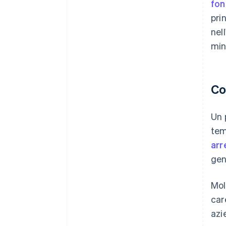
fon
pri
nel
min
Co
Un 
tem
arr
gen
Mol
car
azi