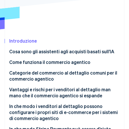
Scopri cosa ti aspetta
Radar
Ecosistema
Prevenzione delle frodi
Partner
Atlas
Stripe App Marketplace
Costituzione di start-up
Introduzione
Climate
Rimozione del carbonio
Cosa sono gli assistenti agli acquisti basati sull’IA
Identity
Verifica online dell'identità
Come funziona il commercio agentico
Categorie del commercio al dettaglio comuni per il
commercio agentico
Vantaggi e rischi per i venditori al dettaglio man
Stripe Sessions 2026
mano che il commercio agentico si espande
Scopri come Stripe sta costruendo l'infrastruttura economi
Guarda ora
Vantaggi
In che modo i venditori al dettaglio possono
configurare i propri siti di e-commerce per i sistemi
Rischi
di commercio agentico
In che modo Stripe Payments può essere d’aiuto