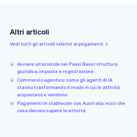
English
Emirati Arabi Uniti
English
Estonia
English
Altri articoli
Finlandia
English
Svenska
Vedi tutti gli articoli relativi ai pagamenti
Francia
Français
English
Germania
Avviare un'azienda nei Paesi Bassi: struttura
Deutsch
English
giuridica, imposte e registrazione
Giappone
日本語
English
Commercio agentico: come gli agenti di IA
Gibilterra
stanno trasformando il modo in cui le attività
English
acquistano e vendono
Grecia
English
Pagamenti in stablecoin con Australia: ecco che
India
cosa devono sapere le attività
English
Irlanda
English
Italia