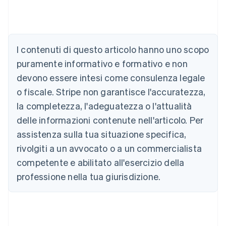
Australia
I contenuti di questo articolo hanno uno scopo
English
Austria
puramente informativo e formativo e non
Deutsch
English
devono essere intesi come consulenza legale
Belgio
Nederlands
Français
Deutsch
English
o fiscale. Stripe non garantisce l'accuratezza,
Brasile
la completezza, l'adeguatezza o l'attualità
Português
English
Bulgaria
delle informazioni contenute nell'articolo. Per
English
assistenza sulla tua situazione specifica,
Canada
rivolgiti a un avvocato o a un commercialista
English
Français
Cina continentale
competente e abilitato all'esercizio della
简体中文
English
professione nella tua giurisdizione.
Cipro
English
Croazia
English
Italiano
Danimarca