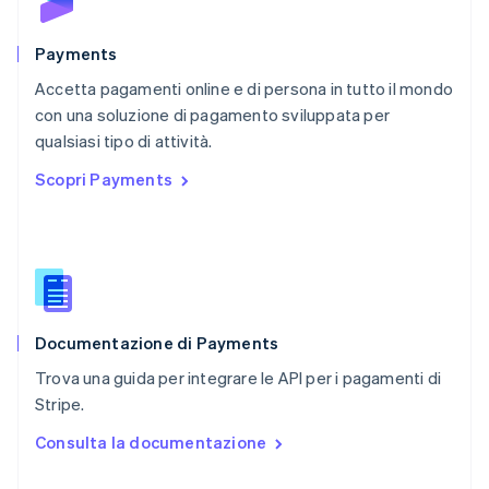
English
Portogallo
Português
English
Payments
RAS di Hong Kong, Cina
Accetta pagamenti online e di persona in tutto il mondo
English
简体中文
con una soluzione di pagamento sviluppata per
Regno Unito
English
qualsiasi tipo di attività.
Repubblica Ceca
Scopri Payments
English
Romania
English
Singapore
English
简体中文
Slovacchia
English
Documentazione di Payments
Slovenia
English
Italiano
Trova una guida per integrare le API per i pagamenti di
Spagna
Stripe.
Español
English
Stati Uniti
Consulta la documentazione
English
Español
简体中文
Svezia