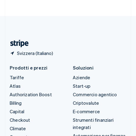
Svenska
English
Svizzera
Deutsch
Français
Italiano
English
Thailandia
ไทย
English
Ungheria
English
Svizzera (Italiano)
Prodotti e prezzi
Soluzioni
Tariffe
Aziende
Atlas
Start-up
Authorization Boost
Commercio agentico
Billing
Criptovalute
Capital
E-commerce
Checkout
Strumenti finanziari
integrati
Climate
Automazione per finanza