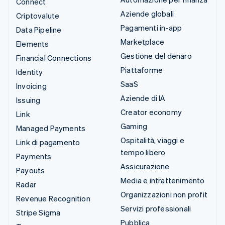
Connect
Aziende globali
Criptovalute
Pagamenti in-app
Data Pipeline
Marketplace
Elements
Gestione del denaro
Financial Connections
Piattaforme
Identity
SaaS
Invoicing
Aziende di IA
Issuing
Creator economy
Link
Gaming
Managed Payments
Ospitalità, viaggi e
Link di pagamento
tempo libero
Payments
Assicurazione
Payouts
Media e intrattenimento
Radar
Organizzazioni non profit
Revenue Recognition
Servizi professionali
Stripe Sigma
Pubblica