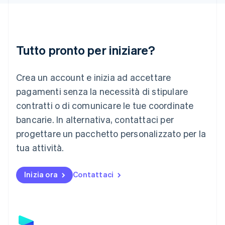
Italiano
English
Lettonia
English
Liechtenstein
Deutsch
English
Tutto pronto per iniziare?
Lituania
English
Crea un account e inizia ad accettare
Lussemburgo
Français
Deutsch
English
pagamenti senza la necessità di stipulare
Malaysia
contratti o di comunicare le tue coordinate
English
简体中文
Malta
bancarie. In alternativa, contattaci per
English
progettare un pacchetto personalizzato per la
Messico
tua attività.
Español
English
Norvegia
English
Inizia ora
Contattaci
Nuova Zelanda
English
Paesi Bassi
Nederlands
English
Polonia