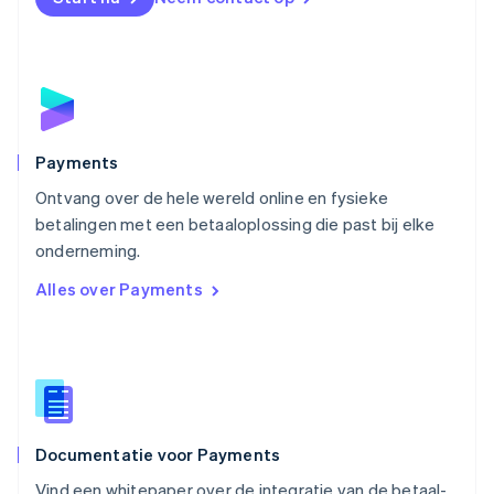
Noorwegen
English
Oostenrijk
Deutsch
English
Polen
English
Portugal
Português
English
Payments
Roemenië
Ontvang over de hele wereld online en fysieke
English
betalingen met een betaaloplossing die past bij elke
Singapore
English
简体中文
onderneming.
Slovenië
Alles over Payments
English
Italiano
Slowakije
English
Spanje
Español
English
Thailand
ไทย
English
Documentatie voor Payments
Tsjechië
English
Vind een whitepaper over de integratie van de betaal-