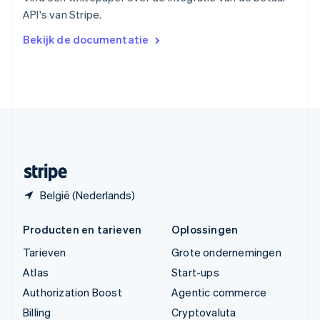
Vasteland van China
API's van Stripe.
简体中文
English
Verenigd Koninkrijk
Bekijk de documentatie
English
Verenigde Arabische Emiraten
English
Verenigde Staten
English
Español
简体中文
Zweden
Svenska
English
Zwitserland
Deutsch
Français
Italiano
English
België (Nederlands)
Producten en tarieven
Oplossingen
Tarieven
Grote ondernemingen
Atlas
Start-ups
Authorization Boost
Agentic commerce
Billing
Cryptovaluta