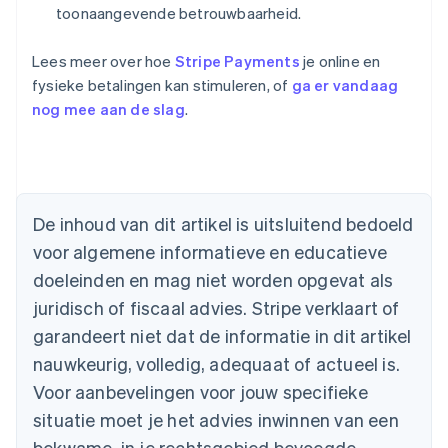
toonaangevende betrouwbaarheid.
Lees meer over hoe
Stripe Payments
je online en
fysieke betalingen kan stimuleren, of
ga er vandaag
nog mee aan de slag
.
Australië
English
België
De inhoud van dit artikel is uitsluitend bedoeld
Nederlands
Français
Deutsch
English
voor algemene informatieve en educatieve
Brazilië
Português
English
doeleinden en mag niet worden opgevat als
Bulgarije
juridisch of fiscaal advies. Stripe verklaart of
English
Canada
garandeert niet dat de informatie in dit artikel
English
Français
nauwkeurig, volledig, adequaat of actueel is.
Cyprus
Voor aanbevelingen voor jouw specifieke
English
Denemarken
situatie moet je het advies inwinnen van een
English
bekwame, in je rechtsgebied bevoegde