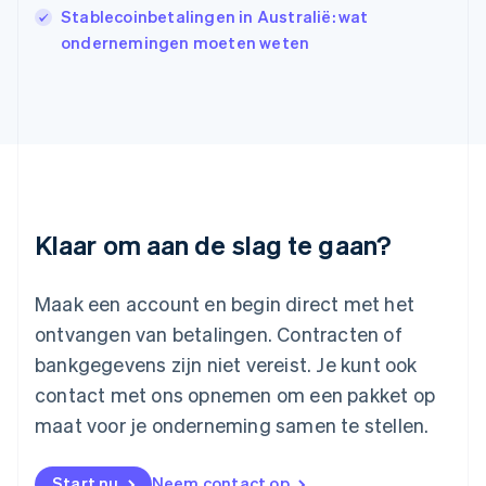
Japan
Stablecoinbetalingen in Australië: wat
日本語
English
ondernemingen moeten weten
Kroatië
English
Italiano
Letland
English
Liechtenstein
Deutsch
English
Litouwen
English
Luxemburg
Klaar om aan de slag te gaan?
Français
Deutsch
English
Maleisië
English
简体中文
Maak een account en begin direct met het
Malta
ontvangen van betalingen. Contracten of
English
Mexico
bankgegevens zijn niet vereist. Je kunt ook
Español
English
contact met ons opnemen om een pakket op
Nederland
maat voor je onderneming samen te stellen.
Nederlands
English
Nieuw-Zeeland
English
Start nu
Neem contact op