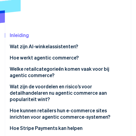
Oprichting van een start-up
Climate
Ecosysteem
CO₂-verwijdering
Partners
Identity
Stripe App Marketplace
Inleiding
Online identiteitsverificatie
Wat zijn AI-winkelassistenten?
Hoe werkt agentic commerce?
Welke retailcategorieën komen vaak voor bij
Stripe Sessions 2026
agentic commerce?
Ontdek hoe Stripe de economische infrastructuu
Nu bekijken
Wat zijn de voordelen en risico’s voor
detailhandelaren nu agentic commerce aan
populariteit wint?
Voordelen
Hoe kunnen retailers hun e-commerce sites
inrichten voor agentic commerce-systemen?
Risico’s
Hoe Stripe Payments kan helpen