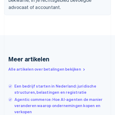
Duitsland
advocaat of accountant.
Deutsch
English
Estland
English
Finland
English
Svenska
Frankrijk
Français
English
Gibraltar
English
Griekenland
Meer artikelen
English
Hongarije
Alle artikelen over betalingen bekijken
English
Hongkong SAR, China
English
简体中文
Ierland
Een bedrijf starten in Nederland: juridische
English
structuren, belastingen en registratie
India
Agentic commerce: Hoe AI-agenten de manier
English
veranderen waarop ondernemingen kopen en
Italië
Italiano
English
verkopen