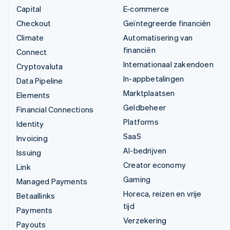
Capital
E-commerce
Checkout
Geïntegreerde financiën
Climate
Automatisering van
financiën
Connect
Internationaal zakendoen
Cryptovaluta
In-appbetalingen
Data Pipeline
Marktplaatsen
Elements
Geldbeheer
Financial Connections
Platforms
Identity
SaaS
Invoicing
AI-bedrijven
Issuing
Creator economy
Link
Gaming
Managed Payments
Horeca, reizen en vrije
Betaallinks
tijd
Payments
Verzekering
Payouts